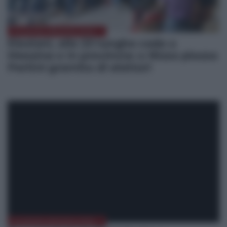
ELEZIONI MESSINA 2022
Elezioni, alle 23 lunghe code a
Messina e in provincia: a Nizza piazza
Pertini gremita di elettori
ELEZIONI MESSINA 2022