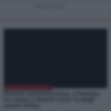
ELEZIONI MESSINA 2022
Elezioni amministrative, a Messina
ha votato il 55,64% (-9,34 %) degli
aventi diritto