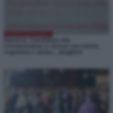
ELEZIONI MESSINA 2022
Messina. Candidata alla
Circoscrizione si ritrova con nome,
cognome e sesso… sbagliati