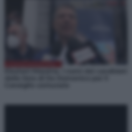
ELEZIONI MESSINA 2022
Elezioni Messina. I nomi dei candidati
delle liste di De Domenico per il
Consiglio comunale