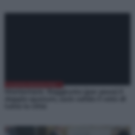
ELEZIONI MESSINA 2022
Montemare. Raggiunto (per poco) il
doppio quorum, sarà valido il voto di
tutta la città