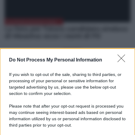
ELEZIONI MESSINA 2022
La lista per Totaro candidato sindaco
di Messina: ecco i nomi di Ftl
TIRRENO
Amministrative. Nella
Do Not Process My Personal Information
fascia tirrenica al voto 8
Comuni tra cui Villafranca
e Lipari
If you wish to opt-out of the sale, sharing to third parties, or
Librizzi, il Tar decide: elezioni regolari
LUN, 24/10/2022 - 17:12
processing of your personal or sensitive information for
targeted advertising by us, please use the below opt-out
section to confirm your selection.
Mar, 06/09/2022 - 18:38
Elezioni, a rischio il voto di molti italiani
Please note that after your opt-out request is processed you
all’estero?
may continue seeing interest-based ads based on personal
information utilized by us or personal information disclosed to
third parties prior to your opt-out.
Ven, 26/08/2022 - 17:41
Armao capolista di Azione-Italia Viva,