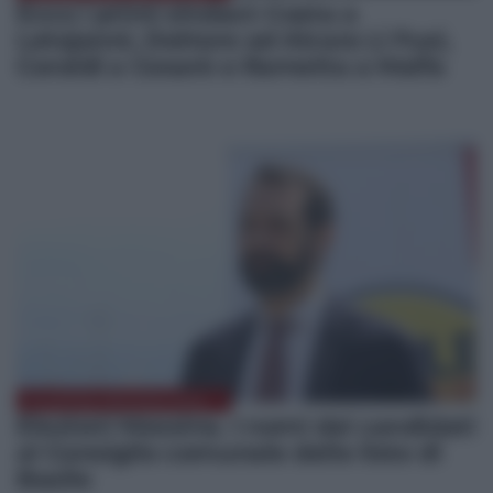
Ecco i primi sindaci: Costa a
Letojanni, Dottore ad Alcara Li Fusi,
Ceraldi a Cesarò e Rametta a Malfa
ELEZIONI MESSINA 2022
Elezioni Messina. I nomi dei candidati
al Consiglio comunale delle liste di
Basile