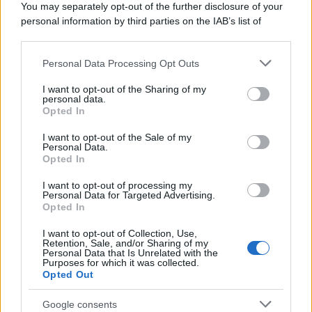
You may separately opt-out of the further disclosure of your
tutti i nomi dei candidati a Messina
personal information by third parties on the IAB’s list of
downstream participants.
Mer, 29/06/2022 - 07:01
Personal Data Processing Opt Outs
Messina. 17 giorni dopo il voto, oggi la
This information may also be disclosed by us to third parties
on the IAB’s List of Downstream Participants that may further
proclamazione dei consiglieri
I want to opt-out of the Sharing of my
disclose it to other third parties.
personal data.
Opted In
Please note that this website/app uses one or more Google
Mar, 28/06/2022 - 13:56
services and may gather and store information including but
Messina. Oggi è il giorno delle
I want to opt-out of the Sale of my
Personal Data.
not limited to your visit or usage behaviour. You may click to
preferenze, troppi errori hanno
Opted In
grant or deny consent to Google and its third-party tags to
rallentato la verifica elettorale
use your data for below specified purposes in below Google
I want to opt-out of processing my
consent section.
Personal Data for Targeted Advertising.
Opted In
Lun, 27/06/2022 - 13:09
Messina, la città dello spoglio infinito.
I want to opt-out of Collection, Use,
Nel resto d’Italia archiviati anche i
Retention, Sale, and/or Sharing of my
Personal Data that Is Unrelated with the
ballottaggi…
Purposes for which it was collected.
Opted Out
Ven, 24/06/2022 - 07:05
Google consents