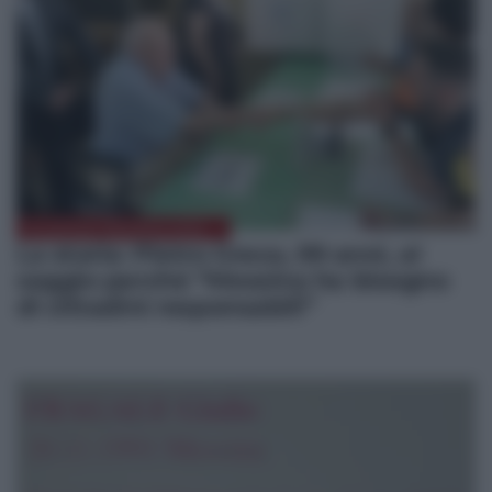
ELEZIONI MESSINA 2022
La storia: Pietro Greco, 99 anni, al
seggio perché “Messina ha bisogno
di cittadini responsabili”