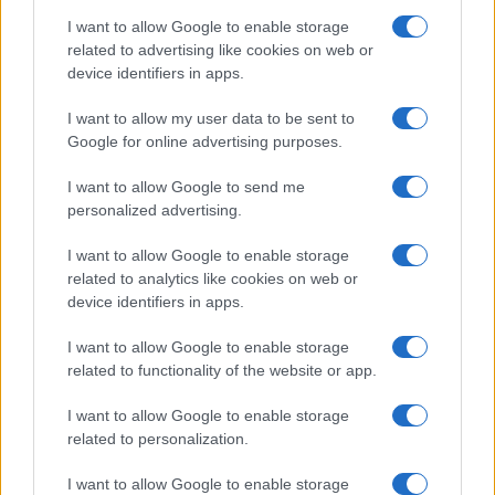
Messina, i nuovi presidenti delle
Circoscrizioni
I want to allow Google to enable storage
related to advertising like cookies on web or
device identifiers in apps.
I want to allow my user data to be sent to
Tempostretto - Quotidiano online delle
Google for online advertising purposes.
Città Metropolitane di Messina e
I want to allow Google to send me
Reggio Calabria
personalized advertising.
Editrice Tempo Stretto S.r.l.
I want to allow Google to enable storage
related to analytics like cookies on web or
Salita Villa Contino 15 - 98124 - Messina
device identifiers in apps.
Marco Olivieri
direttore responsabile
I want to allow Google to enable storage
Privacy Policy
related to functionality of the website or app.
Termini e Condizioni
I want to allow Google to enable storage
Contatti e info
related to personalization.
info@tempostretto.it
I want to allow Google to enable storage