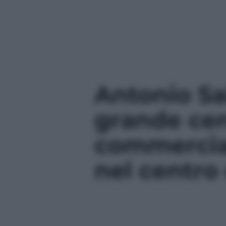
Antonio Sai
grande ce
commercia
nel centro 