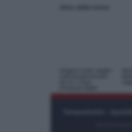
Altre dalla home
*
*
Idrogeno verde, viaggio
Nasc
nell’hub sperimentale
Rest
del Cnr a Capo
orig
D’Orlando VIDEO
Tempostretto - Quotidi
Editrice Tempo Str