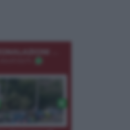
←
EGNALAZIONI
366.8726275