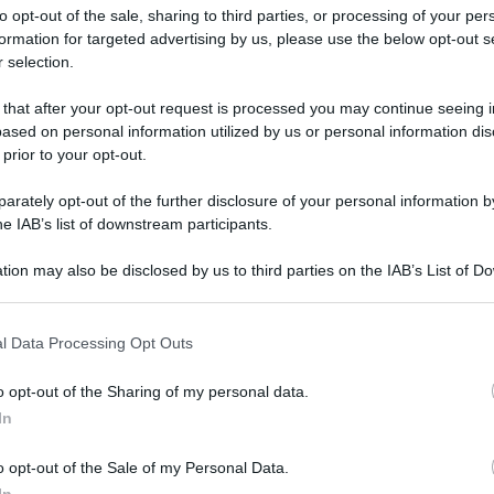
SHOPPING
SINDACO
to opt-out of the sale, sharing to third parties, or processing of your per
formation for targeted advertising by us, please use the below opt-out s
 selection.
 that after your opt-out request is processed you may continue seeing i
ased on personal information utilized by us or personal information dis
 prior to your opt-out.
rately opt-out of the further disclosure of your personal information by
he IAB’s list of downstream participants.
tion may also be disclosed by us to third parties on the IAB’s List of 
 that may further disclose it to other third parties.
 that this website/app uses one or more Google services and may gath
l Data Processing Opt Outs
including but not limited to your visit or usage behaviour. You may click 
 to Google and its third-party tags to use your data for below specifi
o opt-out of the Sharing of my personal data.
ogle consent section.
In
o opt-out of the Sale of my Personal Data.
istra oggi alle 16.30 inaugurerà la sede elettorale