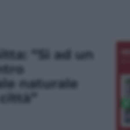
tta: “Sì ad un
S
AL 
ntro
le naturale
città”