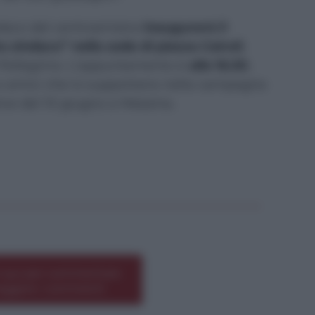
daco del centrosinistra
inaugurerà il
ta sindaco” nella
sede di piazza Cairoli
,
Pellegrino. L’appuntamento è
alle 16.30
,
i e amici che lo supportano nella campagna
ive del 10 giugno a Messina.
*
 qui per commentare
leggere i commenti