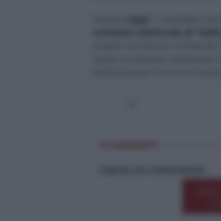
Intanto
oggi
il candidato sin
comitato elettorale di “Sait
angolo via Ettore Lombardo 
Saitta incontrerà sostenitor
elettorale per le amministrat
0 COMMENTI
Lascia un commento
Premi
o 