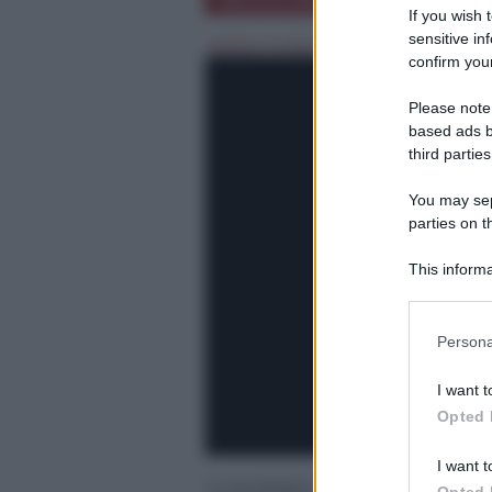
INAUGURAZIONE.
SEDE
If you wish 
sensitive in
sabato 14 Aprile 2018 - 06:00
confirm your
Please note
based ads b
third parties
You may sepa
parties on t
This informa
Participants
Please note
Persona
information 
deny consent
I want t
in below Go
Opted 
I want t
Il candidato sindaco del centrosin