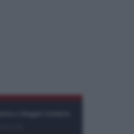
ssina e Reggio Calabria
tatti e info