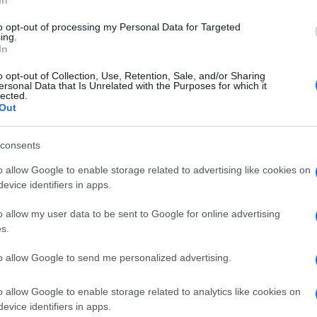
In
mbardo Pellegrino. E lancia l'idea di una grande
involgendo ordini professionali, sindacali,
to opt-out of processing my Personal Data for Targeted
ing.
In
o opt-out of Collection, Use, Retention, Sale, and/or Sharing
ersonal Data that Is Unrelated with the Purposes for which it
lected.
Out
consents
o allow Google to enable storage related to advertising like cookies on
evice identifiers in apps.
o allow my user data to be sent to Google for online advertising
s.
to allow Google to send me personalized advertising.
i realizzare un grande centro
o allow Google to enable storage related to analytics like cookies on
n progetto che armonizzi le
vie del centro,
evice identifiers in apps.
 le isole pedonali
”. Lo afferma il candidato