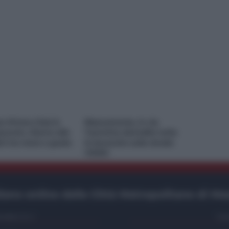
e M’ama Club &
Risanamento, in via
aurant, ritorno alle
Taormina demolite tutte
ini tra mare e gusto
le baracche sulla strada
VIDEO
ano online delle Città Metropolitane di Me
etto S.r.l.
Con