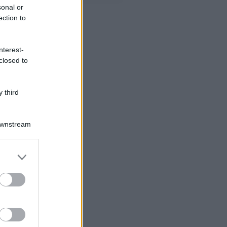
sonal or
ection to
nterest-
closed to
 third
Downstream
er and store
to grant or
ed purposes