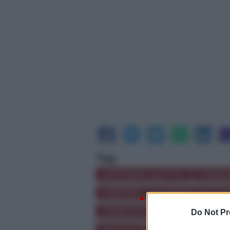
Tag:
ANTONIO SAITTA
CANDI
CENTRO COMMERCIALE N
COMITATO ELETTORALE
Do Not Pr