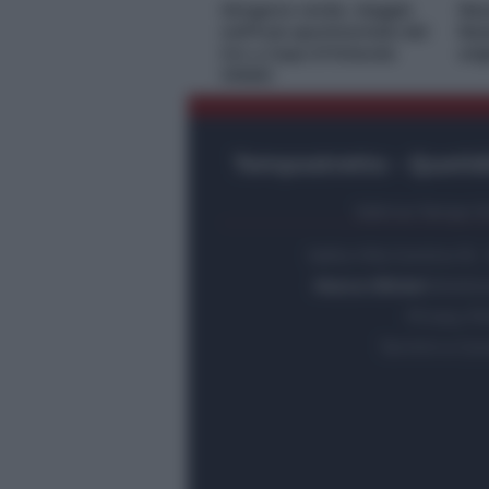
Idrogeno verde, viaggio
Nas
nell’hub sperimentale del
Res
Cnr a Capo D’Orlando
ori
VIDEO
Tempostretto - Quotidi
Editrice Tempo Str
Salita Villa Contino 15 
Marco Olivieri
diretto
Privacy Po
Termini e Con