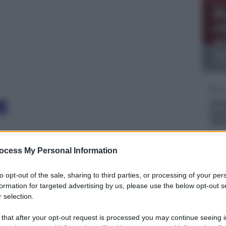
To
Po
“s
vi
Ur
p
e
GIO
Gi
Al P
most
“Rin
Gi
IA MILAZZO
LIMITAZIONE TRANSITO
ocess My Personal Information
Rall
 PESANTI
MILAZZO
l’ele
to opt-out of the sale, sharing to third parties, or processing of your per
Gi
formation for targeted advertising by us, please use the below opt-out s
 selection.
Mess
2021 - 16:17
minu
Fraz
 that after your opt-out request is processed you may continue seeing i