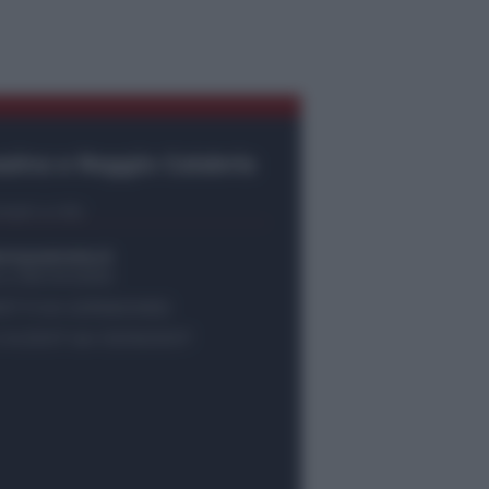
ssina e Reggio Calabria
tatti e info
empostretto.it
no 090.9412305
37 P.IVA 02916600832
e 04/2007 del 05/06/2007