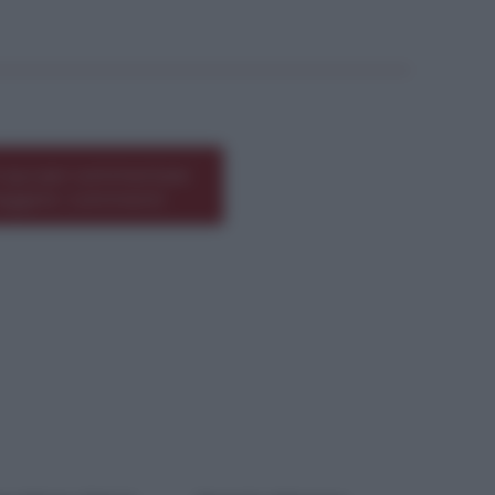
*
 qui per commentare
leggere i commenti