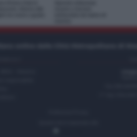
ce M’ama Club &
Operaio milazzese
taurant, ritorno alle
muore a Carrara
gini tra mare e gusto
schiacciato da lastre di
marmo
ano online delle Città Metropolitane di Me
etto S.r.l.
Con
- 98124 - Messina
info@t
Telefo
re responsabile
Fax 090.25099
licy
n° reg. tribunal
dizioni
Preferenze Privacy
Questo sito è associato alla