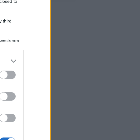
closed to
 third
Downstream
er and store
to grant or
ed purposes