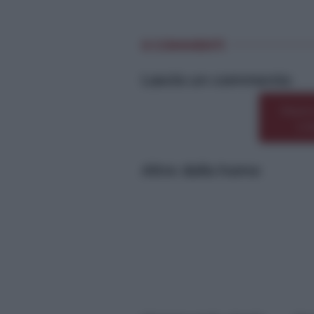
0 COMMENTI
Lascia un commento
Premi
o 
Altre dalla home
*
*