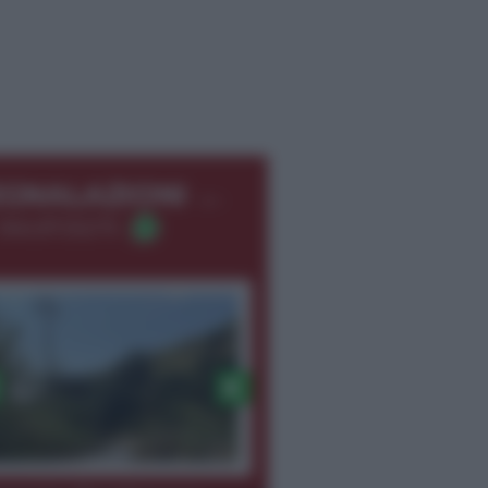
←
EGNALAZIONI
366.8726275