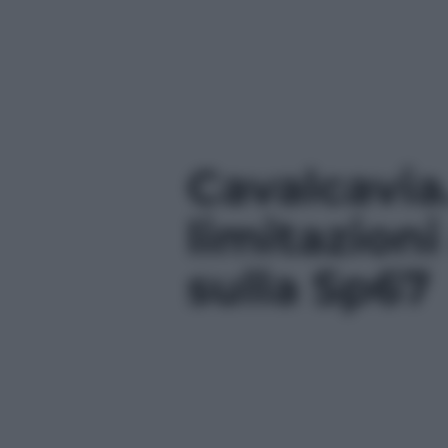
Cavalcavia.
limitazioni
sulla Sp67