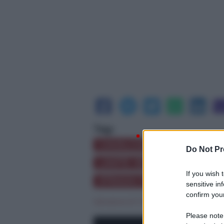
Tag:
CAVALCAVIA
CAVALCAV
Do Not Pr
LIMITE VELOCITÀ
MEZZI
If you wish 
STRADA PROVINCIALE 67
sensitive in
confirm your
Salvatore Di Trapani
|
lunedì 12 Aprile 
Please note