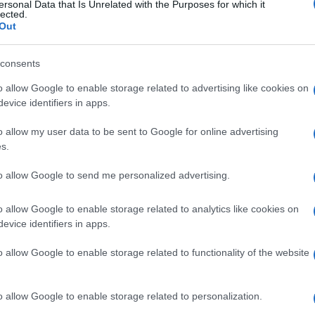
ersonal Data that Is Unrelated with the Purposes for which it
lected.
Out
consents
o allow Google to enable storage related to advertising like cookies on
evice identifiers in apps.
o allow my user data to be sent to Google for online advertising
s.
to allow Google to send me personalized advertising.
i, martedì 13 aprile, le limitazioni al
o allow Google to enable storage related to analytics like cookies on
a provinciale 67 del comune di Milazzo. Le
evice identifiers in apps.
 al decreto di sequestro dello scorso 5
o allow Google to enable storage related to functionality of the website
delle indagini preliminari del Tribunale di
che riguarda il cavalcavia numero 9.
o allow Google to enable storage related to personalization.
limite di velocità