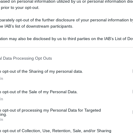
ased on personal information utilized by us or personal information dis
 prior to your opt-out.
rately opt-out of the further disclosure of your personal information by
he IAB’s list of downstream participants.
tion may also be disclosed by us to third parties on the IAB’s List of 
 that may further disclose it to other third parties.
 that this website/app uses one or more Google services and may gath
l Data Processing Opt Outs
including but not limited to your visit or usage behaviour. You may click 
 to Google and its third-party tags to use your data for below specifi
o opt-out of the Sharing of my personal data.
ogle consent section.
In
o opt-out of the Sale of my Personal Data.
In
to opt-out of processing my Personal Data for Targeted
 sulla strada provinciale 67, ricadente nel
ing.
e del cavalcavia n. 9
In
o opt-out of Collection, Use, Retention, Sale, and/or Sharing