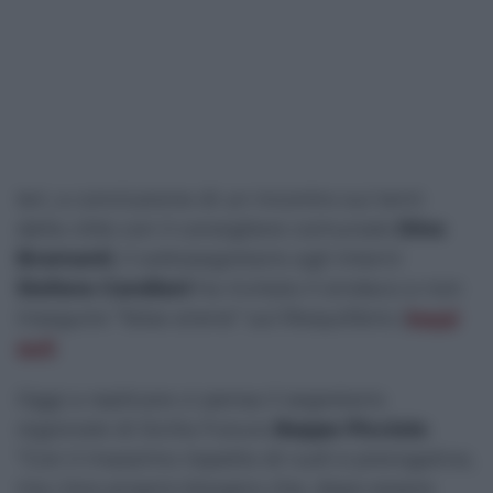
Ieri, a conclusione di un incontro sui temi
della città con il consigliere comunale
Dino
Bramanti
, il sottosegretario agli Interni
Stefano Candiani
ha invitato il sindaco a non
inseguire “false sirene” sul Riequilibrio (
leggi
qui)
.
Oggi a replicare ci pensa il segretario
regionale di Sicilia Futura
Beppe Picciolo
:
“Con il massimo rispetto di ruoli e prerogative,
ma c’era proprio bisogno che, dopo essere