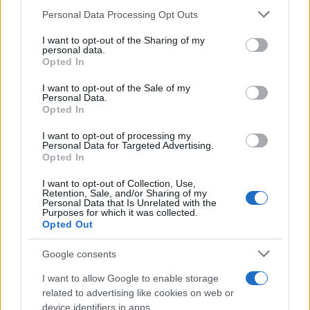
Personal Data Processing Opt Outs
This information may also be disclosed by us to third parties
on the IAB’s List of Downstream Participants that may further
I want to opt-out of the Sharing of my
disclose it to other third parties.
personal data.
Opted In
Please note that this website/app uses one or more Google
services and may gather and store information including but
I want to opt-out of the Sale of my
Personal Data.
not limited to your visit or usage behaviour. You may click to
Nasce M’ama Club & Restaurant, ritorno alle
Opted In
grant or deny consent to Google and its third-party tags to
origini tra mare e gusto
use your data for below specified purposes in below Google
I want to opt-out of processing my
consent section.
Personal Data for Targeted Advertising.
Opted In
I want to opt-out of Collection, Use,
Retention, Sale, and/or Sharing of my
Personal Data that Is Unrelated with the
Purposes for which it was collected.
Opted Out
Google consents
“Schifani e Salvini intervengano”: il Pd all’attacco
I want to allow Google to enable storage
sul rincaro traghetti per le isole minori
related to advertising like cookies on web or
device identifiers in apps.