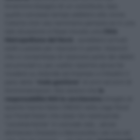
Avremmo bisogno di un contributo, tipo
quello concesso tempo addietro alla vicina
Catania (non oso nemmeno pensare se in una
tale situazione si fosse trovata una
Città
Metropolitana del Nord
… sarebbero arrivati
soldi a palate per risanare in parte i bilanci!)
che ci consentisse di ripianare parte dei debiti
accumulati e, poi, subito ripartire senza far
ricadere su Aziende ed Imprese o Cittadini il
peso della “
mala gestione
“ di anni ed anni di
Amministrazioni. Stia sereno che
le
responsabilità NOI le cercheremo
(meglio di
quanto hanno fatto CREDO nella Lega Nord
sui Fondi Esteri che state Voi restituendo
“correttamente" in comode rate… senza
dichiarare Dissesto o Bancarotta ) ad una ad