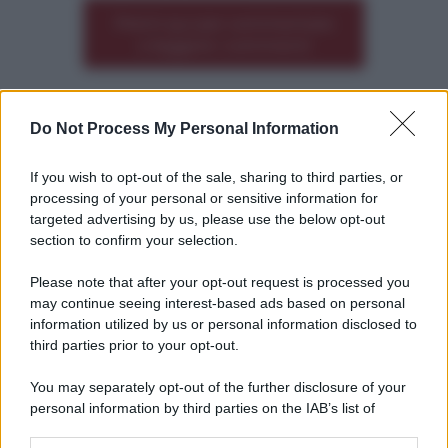
Premi qui per commentare
*
o leggere i commenti
Do Not Process My Personal Information
Altre dalla home
If you wish to opt-out of the sale, sharing to third parties, or
processing of your personal or sensitive information for
targeted advertising by us, please use the below opt-out
section to confirm your selection.
Please note that after your opt-out request is processed you
*
may continue seeing interest-based ads based on personal
information utilized by us or personal information disclosed to
*
third parties prior to your opt-out.
Idrogeno verde, viaggio nell’hub sperimentale del
Cnr a Capo D’Orlando VIDEO
You may separately opt-out of the further disclosure of your
personal information by third parties on the IAB’s list of
downstream participants.