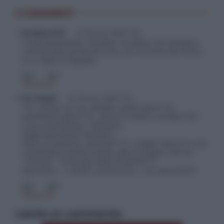
2 COMMENTI
buddaci.02
25 Ottobre 2018 14:50
Il sottosegretario Candiani ha detto che bisogna
confrontarsi prima di tutto con la Corte dei Conti…
è un fatto di legalità.
0
0
Rispondi
Zu Peppi
25 Ottobre 2018 17:03
l’on icciolo, se non sbaglio, pochi giorni fa ,
pochissimi giorni fa , aveva invitato il sindaco De
Luca a dichiarare il dissesto.
Oggi bacchetta Candiani.
Sarà un pochino confuso????….magari spera in una
candidatura della Sudano alle Europee, così da
“entrare ” al Senato dalla finestra????
speriamo……i soddi li porterà lui……chi sacchiiiii!!!!
0
0
Rispondi
Lascia un commento