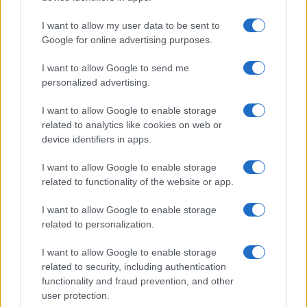
I want to allow my user data to be sent to
Tempostretto - Quotidiano online delle
Google for online advertising purposes.
Città Metropolitane di Messina e
I want to allow Google to send me
Reggio Calabria
personalized advertising.
Editrice Tempo Stretto S.r.l.
I want to allow Google to enable storage
related to analytics like cookies on web or
Salita Villa Contino 15 - 98124 - Messina
device identifiers in apps.
Marco Olivieri
direttore responsabile
I want to allow Google to enable storage
Privacy Policy
related to functionality of the website or app.
Termini e Condizioni
I want to allow Google to enable storage
Contatti e info
related to personalization.
info@tempostretto.it
I want to allow Google to enable storage
Telefono 090.9412305
related to security, including authentication
functionality and fraud prevention, and other
Fax 090.2509937 P.IVA 02916600832
user protection.
n° reg. tribunale 04/2007 del 05/06/2007