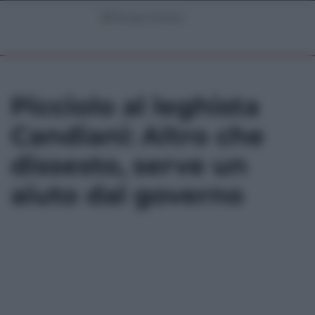
Picciolo al leghista
Candiani: Altro che
dissesto, serve un
aiuto dal governo