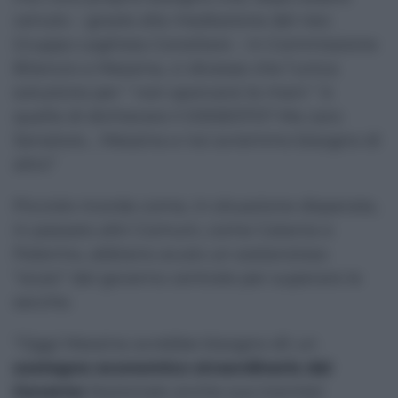
venuto – grazie alla mediazione del neo
Gruppo Leghista Consiliare – in Commissione
Bilancio a Messina, ci dicesse che l’unica
soluzione per “ non sporcarsi le mani “ è
quella di dichiarare il DISSESTO? Ma caro
Senatore… Messina e noi avremmo bisogno di
altro”
Picciolo ricorda come, in situazione disperate,
in passato altri Comuni, come Catania e
Palermo, abbiano avuto un sostanzioso
“aiuto” dal governo centrale per superare le
secche.
“Oggi Messina avrebbe bisogno dii un
sostegno economico straordinario dal
Governo
Nazionale anche suo tramite!