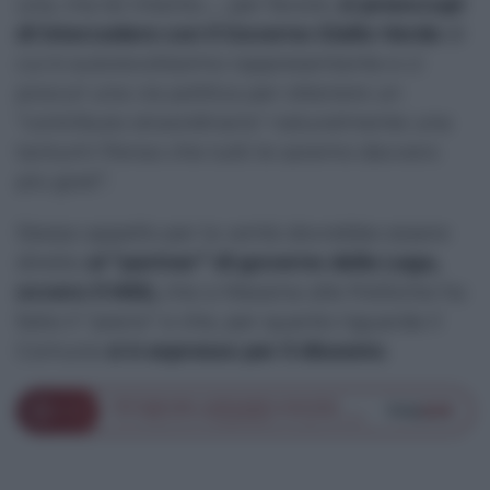
una, ma lei intanto…., per favore,
si preoccupi
di intercedere con il Governo Giallo-Verde
di
cui è autorevolissimo rappresentante e ci
procuri una via politica per ottenere un
“contributo straordinario" naturalmente una
tantum! Penso che tutti le saremo davvero
più grati”.
Stesso appello per la verità dovrebbe essere
diretto
al “partner” di governo della Lega,
ovvero il M5S,
che a Messina alle Politiche ha
fatto il “pieno” e che, per quanto riguarda il
Comune
si è espresso per il dissesto
.