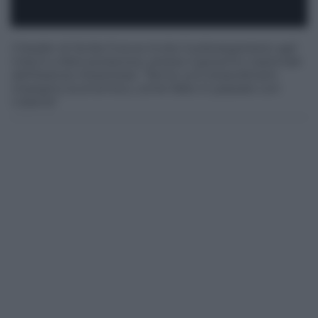
Il leader di Sicilia Futura invita il sottosegretario agli
Interni a farsi portavoce, presso il governo nazionale
dell'istanza messinese: "Serve uno straordinario
impegno economico, come fatto in passato con
Catania"