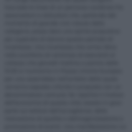
tracciate le linee di un percorso condiviso fra
associazioni e istituzioni che, partendo dal
momento di grande crisi vissuto dalla
categoria, possa dare una spinta propulsiva
per superare di slancio questo periodo di
incertezza. Una incertezza che ormai sfora
nello sconforto di centinaia di esercenti al
collasso che giovedì mattina a partire dalle
10:30 si riuniranno in Piazza Unione Europea
per una assemblea nell’ambito della quale
verranno esposte criticità e proposte con un
denominatore comune: far ripartire il motore
dell’economia di questa città, basato in gran
parte sul settore dell’accoglienza, della
ristorazione di qualità e dell’organizzazione e
promozione di eventi. Una manifestazione cui