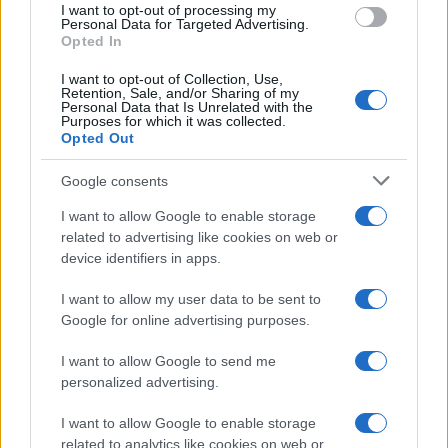
I want to opt-out of processing my
consent section.
Personal Data for Targeted Advertising.
Opted In
I want to opt-out of Collection, Use,
Retention, Sale, and/or Sharing of my
Personal Data that Is Unrelated with the
Purposes for which it was collected.
Opted Out
Google consents
Maria Grazia Cucinotta testimonial della Bandiera
I want to allow Google to enable storage
Blu a Messina VIDEO
related to advertising like cookies on web or
device identifiers in apps.
I want to allow my user data to be sent to
Tempostretto - Quotidiano online delle
Google for online advertising purposes.
Città Metropolitane di Messina e
I want to allow Google to send me
Reggio Calabria
personalized advertising.
Editrice Tempo Stretto S.r.l.
I want to allow Google to enable storage
related to analytics like cookies on web or