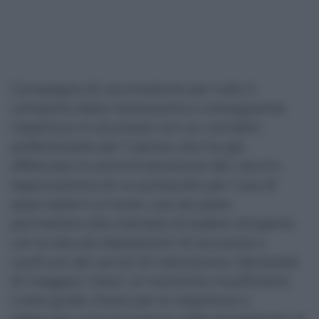
Campagna di vaccinazione per tutto il
comparto della ristorazione e conseguente
riapertura in sicurezza con un corridoio
preferenziale per l’utenza che ha già
effettuato la somministrazione dei vaccini.
Approvazione di un protocollo per l’uso di
spazi esterni ai locali, così da poter
permettere alla clientela di sedere all’aperto
con le dovute disposizioni di sicurezza e
usufruire dei servizi di ristorazione. Necessità
di maggiori ristori, al momento insufficienti.
Linee guide chiare per le riaperture e