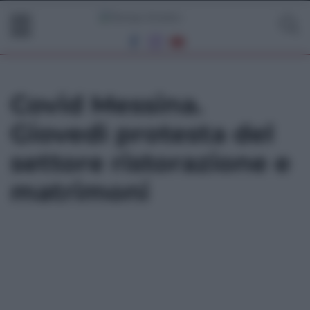
Covid Messina.
Giovedì protesta del
settore ristorazione e
matrimoni