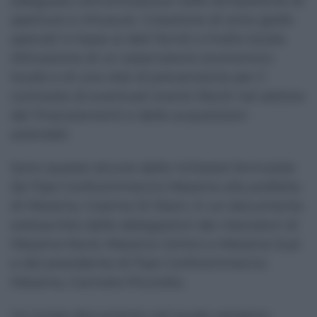
adeguata comunicazione nelle tempistiche di
aperture e chiusure. Creazione di zone gialle
speciali in base ai dati forniti a livello locale.
Attivazione di un osservatorio economico
locale e di una rete di prevenzione per il
contrasto di eventuali eventi illeciti nel settore
dei finanziamenti e delle acquisizioni
aziendali.
Sono queste alcune delle richieste formulate
da Fipe Confcommercio Messina alla prefetta
di Messina, Cosima Di Stani, in un documento
sottoscritto dalle delegazioni dei ristoratori di
Messina Nord, Messina Centro e Messina Sud
e dal presidente di Fipe Confcommercio
Messina, Carmelo Picciotto.
Un lungo documento nel quale vengono