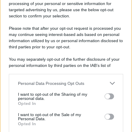
processing of your personal or sensitive information for
targeted advertising by us, please use the below opt-out
section to confirm your selection.
Please note that after your opt-out request is processed you
*
may continue seeing interest-based ads based on personal
information utilized by us or personal information disclosed to
*
third parties prior to your opt-out.
Idrogeno verde, viaggio nell’hub sperimentale del
Cnr a Capo D’Orlando VIDEO
You may separately opt-out of the further disclosure of your
personal information by third parties on the IAB’s list of
downstream participants.
Personal Data Processing Opt Outs
This information may also be disclosed by us to third parties
on the IAB’s List of Downstream Participants that may further
I want to opt-out of the Sharing of my
disclose it to other third parties.
personal data.
Opted In
Please note that this website/app uses one or more Google
services and may gather and store information including but
I want to opt-out of the Sale of my
Personal Data.
not limited to your visit or usage behaviour. You may click to
Nasce M’ama Club & Restaurant, ritorno alle
Opted In
grant or deny consent to Google and its third-party tags to
origini tra mare e gusto
use your data for below specified purposes in below Google