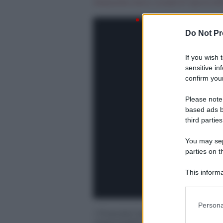
Alessandra Serio
|
lunedì 01 Aprile 2019
Do Not Pr
If you wish 
sensitive in
confirm your
Please note
based ads b
third parties
You may sepa
parties on t
This informa
Participants
Please note
Persona
information 
I finanzieri testimoniano al pro
deny consent
responsabili dei Centri di Assisten