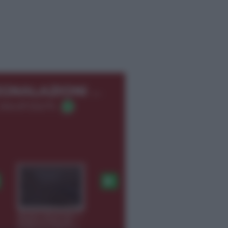
←
EGNALAZIONI
366.8726275