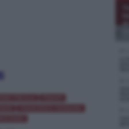
Me
To
ill
be
inc
di
A
GIO
Gi
La T
prim
Merr
Gi
Care
Muni
ONE FISCALE
FENAPI
tec
INISI
FRANCESCO MASSARA
Gi
ROCESSO
Carl
gene