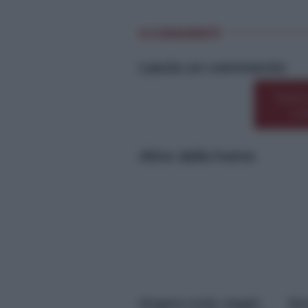
0 COMMENTI
Lascia un commento
Premi
o 
Altre dalla home
*
*
Idrogeno verde, viaggio
Nas