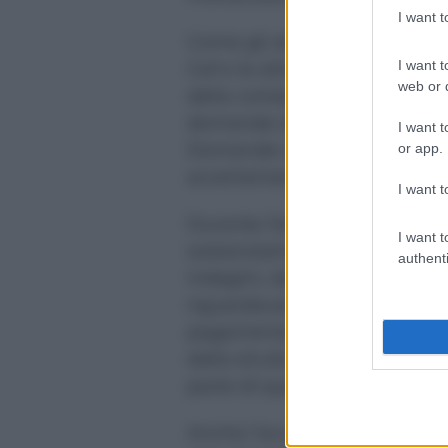
I want 
Come gli altri ufficiali dell
I want t
Caf e le altre società collega
web or d
della contabilità dei centri di
domande del pubblico ministe
I want t
Domande che mirano a “passare
or app.
accertamenti delle fiamme gi
I want t
Durante l’esame del PM Fra
I want t
sostanzialmente ribadito quan
authenti
indagini, dopo aver messo sott
riguardavano il personale dei c
pagamento, le voci conteggi
dalla struttura centrale alle s
parte di questi pagamenti si
Anche l’avvocato Giuseppe
C