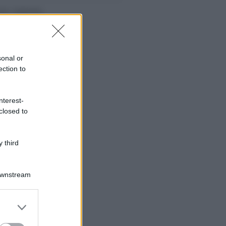
sonal or
ection to
nterest-
closed to
 third
Downstream
er and store
to grant or
ed purposes