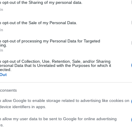
o opt-out of the Sharing of my personal data.
ogle consent section.
In
o opt-out of the Sale of my Personal Data.
In
to opt-out of processing my Personal Data for Targeted
ing.
In
o opt-out of Collection, Use, Retention, Sale, and/or Sharing
ersonal Data that Is Unrelated with the Purposes for which it
lected.
Out
consents
ore
Lo Gatto
l’onere dell’esame e del
o allow Google to enable storage related to advertising like cookies on
e presunte irregolarità nella gestione del
evice identifiers in apps.
o a suo tempo da
Cateno De Luca,
o allow my user data to be sent to Google for online advertising
sso in corso davanti al giudice
s.
te
.