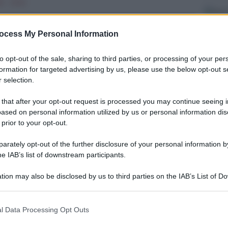
 - 13:10
ocess My Personal Information
to opt-out of the sale, sharing to third parties, or processing of your per
formation for targeted advertising by us, please use the below opt-out s
 selection.
 that after your opt-out request is processed you may continue seeing i
ased on personal information utilized by us or personal information dis
 prior to your opt-out.
rately opt-out of the further disclosure of your personal information by
he IAB’s list of downstream participants.
tion may also be disclosed by us to third parties on the IAB’s List of 
 that may further disclose it to other third parties.
 that this website/app uses one or more Google services and may gath
l Data Processing Opt Outs
including but not limited to your visit or usage behaviour. You may click 
cesso a Cateno De Luca. In primavera deporrano i
 to Google and its third-party tags to use your data for below specifi
za fiscali