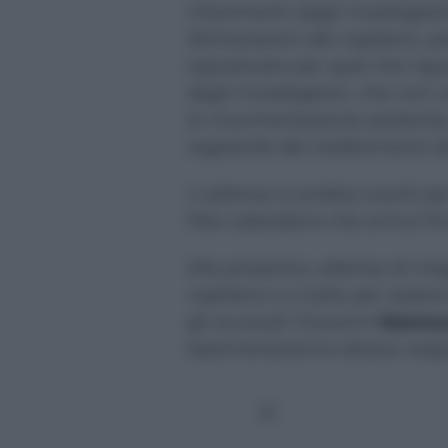
chiarimenti dagli investigatori.
dichiarazioni del capitano, p
soprattutto per quel che rigu
dagli investigatori, che non
la movimentazione esistente,
regolarità dei trasferimenti da
L’udienza è andata avanti per 
fitto calendario che arriva fin
Alla prossima udienza di mag
capitano Lo Gatto per essere 
gli avvocati Giovanni
Mannuc
testimonieranno diversi respo