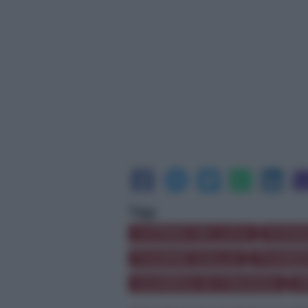
Tag:
CATENO DE LUCA
EVASI
FIAMME GIALLE
FIUMED
GUARDIA DI FINANZA
P