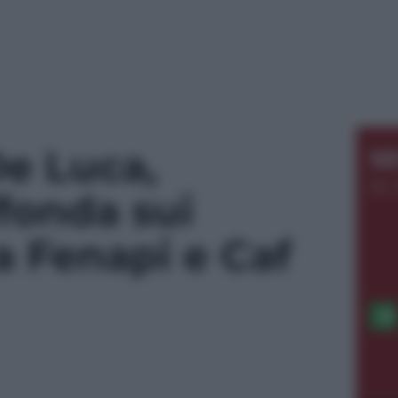
e Luca,
S
AL 
ffonda sui
a Fenapi e Caf