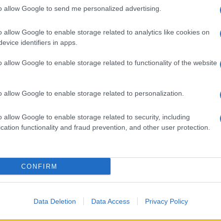
to allow Google to send me personalized advertising.
a Guardia di Finanza che hanno indagato sui
o allow Google to enable storage related to analytics like cookies on
te, anche l’investigatore che si è occupato
evice identifiers in apps.
 assistenza fiscali è stato sottoposto alle
ro ed a quelle dei difensori di De Luca.
o allow Google to enable storage related to functionality of the website
 al setaccio” i risultati degli
alle.
o allow Google to enable storage related to personalization.
ncesco
Massara
, il capitano ha
o allow Google to enable storage related to security, including
to aveva scritto alla fine delle sue
cation functionality and fraud prevention, and other user protection.
o la lente in particolare i conti che
entri di assistenza fiscali, i canali di
ate nelle pezze d’appoggio, i movimenti
CONFIRM
edi periferiche. Sulla illegittimità di una
 basano le accuse della Procura di Messina.
Data Deletion
Data Access
Privacy Policy
ovino,
difensore di De Luca, ha voluto dei