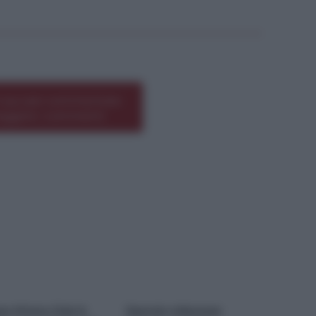
*
 qui per commentare
leggere i commenti
ce M’ama Club &
Operaio milazzese