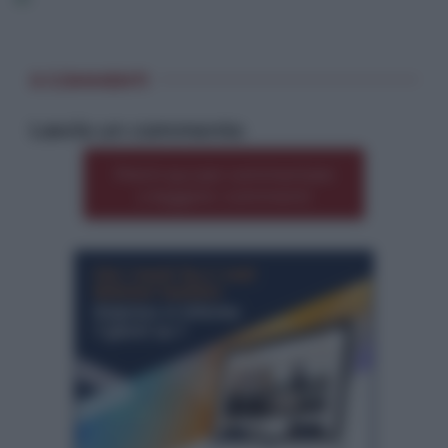
0 COMMENTI
Lascia un commento
Premi qui per commentare
*
o leggere i commenti
*