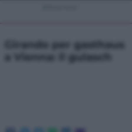
Girando per gasthaus
a Vienna: il gulasch