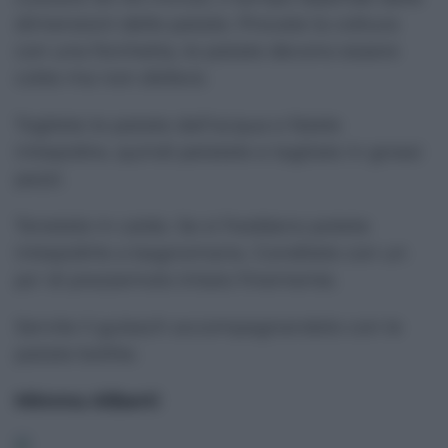
dimensioni delle patate. Provate la cottura
con una forchetta, le patate devono essere
cotte ma non disfarsi.
Togliete le patate dall'acqua e fatele
intiepidire, quindi pelatele e tagliate in grossi
pezzi.
Tenetele in caldo. Se si freddano potete
intiepidirle a bagnomaria. Conditele con un
po' di prezzemolo tritato finemente.
Servite il gulasch accompagnandolo con le
patate bollite.
Mimma Aliberti