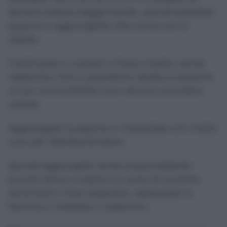
devono tostare leggermente, quindi pestateli
appena e aggiungeteli alla carne con le
cipolle.
Continuate a cuocere a fuoco medio, senza
coperchio, fino a quando le cipolle si saranno
un po' ammorbidite (non devono prendere
colore).
Aggiungete la paprica e mescolate con molta
cura per distribuirla bene.
Quindi aggiungete tanta acqua bollente
quanto serve a coprire la carne di qualche
centimetro. Fate sobbollire, abbassate la
fiamma e mettete il coperchio.