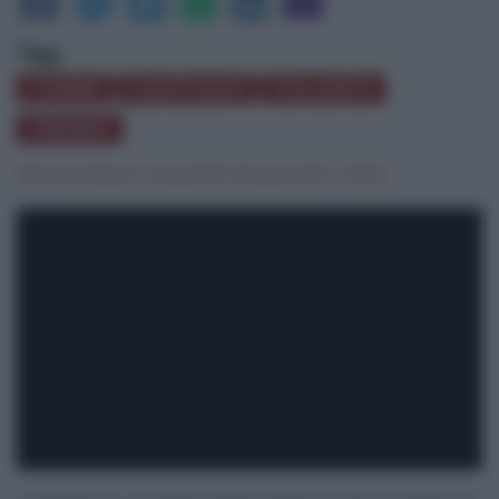
Tag:
CARNE
GASTHAUS
GULASCH
VIENNA
Mimma Aliberti
|
lunedì 06 Ottobre 2014 - 05:34