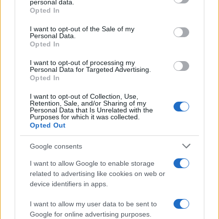
personal data.
Opted In
Please note that this website/app uses one or more Google
services and may gather and store information including but
I want to opt-out of the Sale of my
Personal Data.
not limited to your visit or usage behaviour. You may click to
Nasce M’ama Club & Restaurant, ritorno alle
Opted In
grant or deny consent to Google and its third-party tags to
origini tra mare e gusto
use your data for below specified purposes in below Google
I want to opt-out of processing my
consent section.
Personal Data for Targeted Advertising.
Opted In
I want to opt-out of Collection, Use,
Retention, Sale, and/or Sharing of my
Personal Data that Is Unrelated with the
Purposes for which it was collected.
Opted Out
Google consents
Maria Grazia Cucinotta testimonial della Bandiera
I want to allow Google to enable storage
Blu a Messina VIDEO
related to advertising like cookies on web or
device identifiers in apps.
I want to allow my user data to be sent to
Tempostretto - Quotidiano online delle
Google for online advertising purposes.