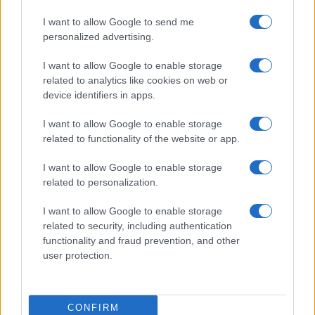
Città Metropolitane di Messina e
I want to allow Google to send me
Reggio Calabria
personalized advertising.
Editrice Tempo Stretto S.r.l.
I want to allow Google to enable storage
related to analytics like cookies on web or
Salita Villa Contino 15 - 98124 - Messina
device identifiers in apps.
Marco Olivieri
direttore responsabile
I want to allow Google to enable storage
Privacy Policy
related to functionality of the website or app.
Termini e Condizioni
I want to allow Google to enable storage
Contatti e info
related to personalization.
info@tempostretto.it
I want to allow Google to enable storage
Telefono 090.9412305
related to security, including authentication
functionality and fraud prevention, and other
Fax 090.2509937 P.IVA 02916600832
user protection.
n° reg. tribunale 04/2007 del 05/06/2007
Preferenze Privacy
CONFIRM