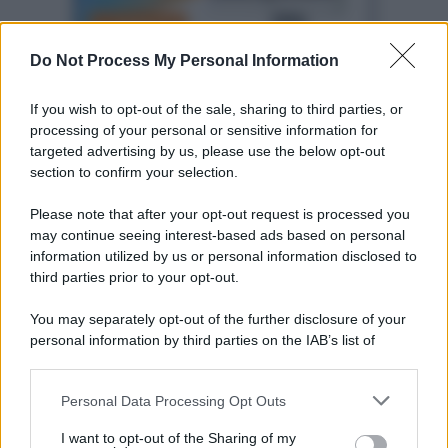
*
Do Not Process My Personal Information
Altre dalla home
If you wish to opt-out of the sale, sharing to third parties, or
processing of your personal or sensitive information for
targeted advertising by us, please use the below opt-out
section to confirm your selection.
Please note that after your opt-out request is processed you
may continue seeing interest-based ads based on personal
information utilized by us or personal information disclosed to
third parties prior to your opt-out.
Idrogeno verde, viaggio nell’hub sperimentale del
Cnr a Capo D’Orlando VIDEO
You may separately opt-out of the further disclosure of your
personal information by third parties on the IAB’s list of
downstream participants.
Personal Data Processing Opt Outs
This information may also be disclosed by us to third parties
on the IAB’s List of Downstream Participants that may further
I want to opt-out of the Sharing of my
disclose it to other third parties.