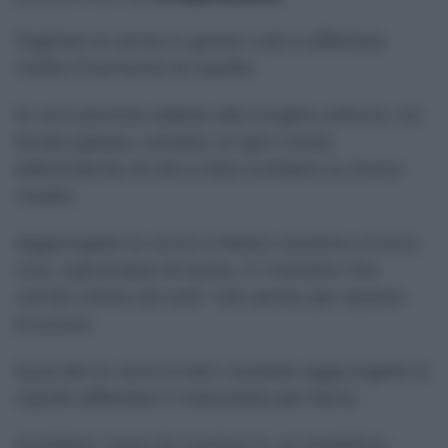
Tagliate la carne in grossi cubi e affettate
molto finemente le cipolle.
In una pentola adatta alle lunghe cotture, col
fondo spesso, versate un giro molto
abbondante di olio e fate scaldare su fuoco
medio.
Aggiungete la carne e fatela rosolare a fuoco
vivo, rigirandola di tanto, in maniera che
cambi colore da tutti i lati senza per questo
bruciare.
Quando la carne è ben rosolata aggiungete le
cipolle affettate e mescolate per bene.
Scaldate i semi di cumino in un padellino,