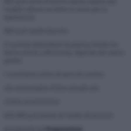
800 g di carne di bovino adulto adatta alle
lunghe cotture (va bene la carne per lo
spezzatino)
800 g di cipolle bianche
2 cucchiai abbondanti di paprica (mista tra
dolce e forte o affumicata, dipende dal vostro
gusto)
1 cucchiaino colmo di semi di cumino
olio extravergine d'oliva q.b.
sale q.b.
Inoltre occorreranno:
600-800 g di patate di medie dimensioni
prezzemolo q.b.
Preparazione