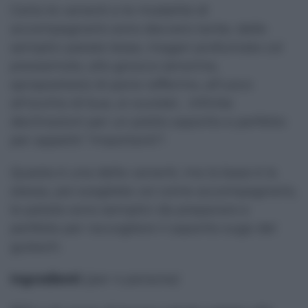
Certo le varianti e le modalità di
accompagnarlo sono davvero tante, dalle
semplici patate lesse, magari profumate col
prezzemolo, allo gnocco (enorme,
spropositato) di pane raffermo, all'uovo
all'occhio di bue, ai wurstel… Infinite
declinazioni per un piatto saporito e perfetto
per appetiti "importanti"!
Questa è una della varianti, ma la base è la
stessa, poi scegliete voi come accompagnarlo,
le patate sono semplici da preparare e
perfette per raccogliere il saporito sugo del
gulasch.
Ingredienti
(per 4 persone)