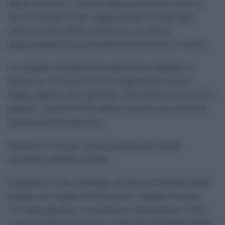
Fate cuocere a fuoco bassissimo per circa 2
ore e mezza-3 ore. Aggiustate di sale solo
verso la fine della cottura e, se serve,
aggiungete acqua bollente di tanto in tanto.
Le cipolle risulteranno del tutto disfatte e
saranno un tutt'uno col sugo della carne.
Aggiungete, se li gradite, altri semi di cumino
pestati verso la fine della cottura ed un'altra
spolverata di paprica.
Mentre la carne cuoce preparate delle
semplici patate bollite.
Mettete in una pentola di acqua fredda delle
patate di medie dimensioni, salate l'acqua
con sale grosso, e portate a ebollizione. Fate
cuocere 30-40 minuti, il tempo dipende dalle