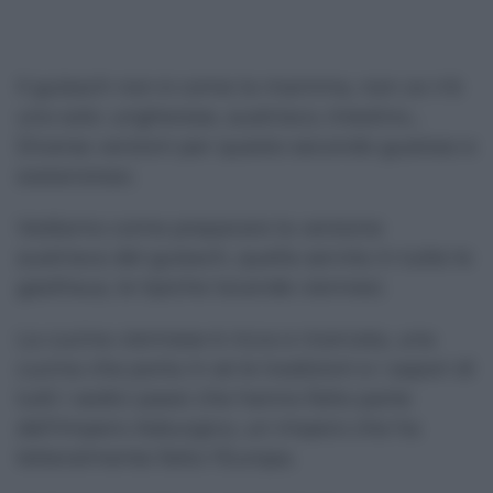
Il gulasch non è come la mamma, non ce n'è
uno solo: ungherese, austriaco, triestino…
Diverse versioni per questo secondo gustoso e
sostanzioso.
Vediamo come preparare la versione
austriaca del gulasch, quella servita in tutte le
gasthaus, le tipiche locande viennesi.
La cucina viennese è ricca e ricercata, una
cucina che porta in sé le tradizioni e i sapori di
tutti i sedici paesi che hanno fatto parte
dell'Impero Asburgico, un impero che ha
letteralmente fatto l'Europa.