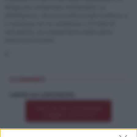
droga era conservata nel borsello. La
direttissima, che si è svolta lunedì mattina, si
è conclusa con la condanna a 13 mesi di
reclusione, con sospensione della pena.
(Veronica Crocitti)
0 COMMENTI
Lascia un commento
Premi qui per commentare
*
o leggere i commenti