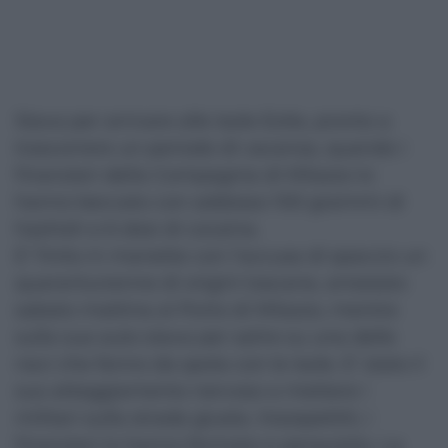
Stava per arrivare alle Isole Eolie, pronto a
trascorrere un periodo di vacanza, quando i
finanzieri della Compagnia di Milazzo lo
hanno beccato con addosso 100 grammi di
hashish e 6 dosi di cocaina.
E’ finito in manette con l’accusa di spaccio un
quarantunenne di origini toscane, arrestato
sabato mattina al Porto di Milazzo, mentre
sulla sua auto stava per salire su una delle
navi che fanno da spola con le Isole. E’ stato il
suo atteggiamento nervoso a mettere i
militari sulla strada giusta. Insospettiti, i
finanzieri lo hanno fermato e perquisito. La