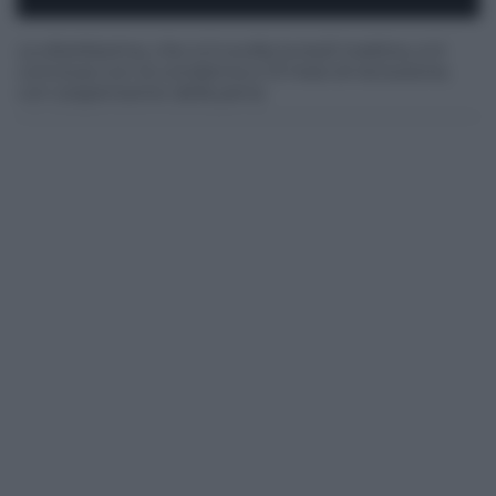
La direttissima, che si è svolta lunedì mattina, si è
conclusa con la condanna a 13 mesi di reclusione,
con sospensione della pena.