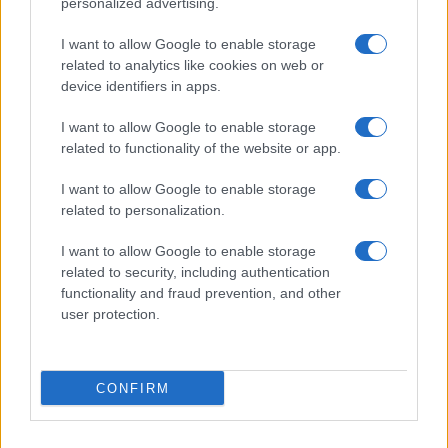
personalized advertising.
Editrice Tempo Stretto S.r.l.
I want to allow Google to enable storage
related to analytics like cookies on web or
Salita Villa Contino 15 - 98124 - Messina
device identifiers in apps.
Marco Olivieri
direttore responsabile
I want to allow Google to enable storage
Privacy Policy
related to functionality of the website or app.
Termini e Condizioni
I want to allow Google to enable storage
Contatti e info
related to personalization.
info@tempostretto.it
I want to allow Google to enable storage
Telefono 090.9412305
related to security, including authentication
functionality and fraud prevention, and other
Fax 090.2509937 P.IVA 02916600832
user protection.
n° reg. tribunale 04/2007 del 05/06/2007
Preferenze Privacy
CONFIRM
Questo sito è associato alla