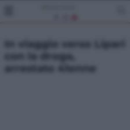
In viaggio verso Lipari
con la droga,
arrestato 41enne