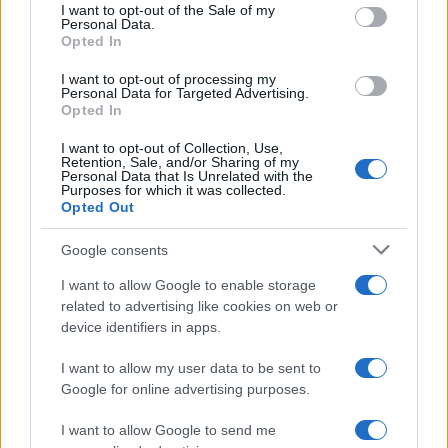
services and may gather and store information including but
I want to opt-out of the Sale of my
Personal Data.
not limited to your visit or usage behaviour. You may click to
Nasce M’ama Club & Restaurant, ritorno alle
Opted In
grant or deny consent to Google and its third-party tags to
origini tra mare e gusto
use your data for below specified purposes in below Google
I want to opt-out of processing my
consent section.
Personal Data for Targeted Advertising.
Opted In
I want to opt-out of Collection, Use,
Retention, Sale, and/or Sharing of my
Personal Data that Is Unrelated with the
Purposes for which it was collected.
Opted Out
Google consents
Risanamento, in via Taormina demolite tutte le
I want to allow Google to enable storage
baracche sulla strada VIDEO
related to advertising like cookies on web or
device identifiers in apps.
I want to allow my user data to be sent to
Tempostretto - Quotidiano online delle
Google for online advertising purposes.
Città Metropolitane di Messina e
I want to allow Google to send me
Reggio Calabria