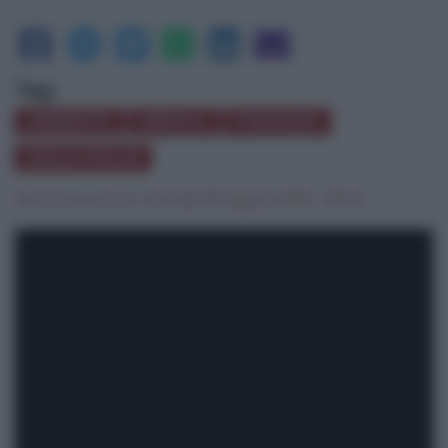
Tag:
ARRESTO
DROGA
FINANZA
ISOLE EOLIE
Veronica Crocitti
|
martedì 09 Agosto 2016 - 06:54