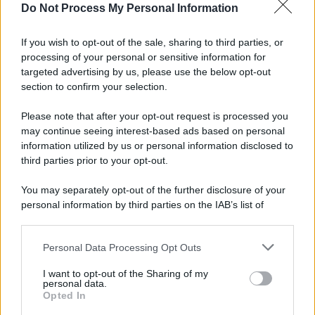
Do Not Process My Personal Information
Altre dalla home
If you wish to opt-out of the sale, sharing to third parties, or
processing of your personal or sensitive information for
targeted advertising by us, please use the below opt-out
section to confirm your selection.
Please note that after your opt-out request is processed you
*
may continue seeing interest-based ads based on personal
information utilized by us or personal information disclosed to
*
third parties prior to your opt-out.
Idrogeno verde, viaggio nell’hub sperimentale del
Cnr a Capo D’Orlando VIDEO
You may separately opt-out of the further disclosure of your
personal information by third parties on the IAB’s list of
downstream participants.
Personal Data Processing Opt Outs
This information may also be disclosed by us to third parties
on the IAB’s List of Downstream Participants that may further
I want to opt-out of the Sharing of my
disclose it to other third parties.
personal data.
Opted In
Please note that this website/app uses one or more Google