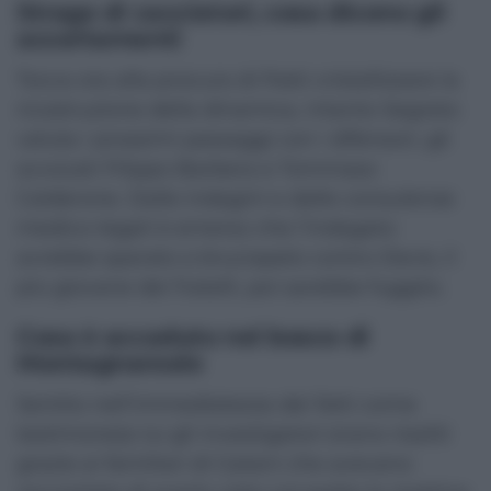
Strage di cacciatori, cosa dicono gli
accertamenti
Tocca ora alla procura di Patti cristallizzare la
ricostruzione della dinamica, intanto Segreto
valuta i prossimi passaggi con i difensori, gli
avvocati Filippo Barbera e Tommaso
Calderone. Dalle indagini e dalle consulenze
medico-legali è emerso che l’indagato
avrebbe sparato a bruciapelo contro Devis, il
più giovane dei fratelli, poi sarebbe fuggito.
Cosa è accaduto nel bosco di
Montagnareale
Sentito nell’immediatezza dei fatti come
testimone(a lui gli investigatori erano risaliti
grazie ai familiari di Gatani che avevano