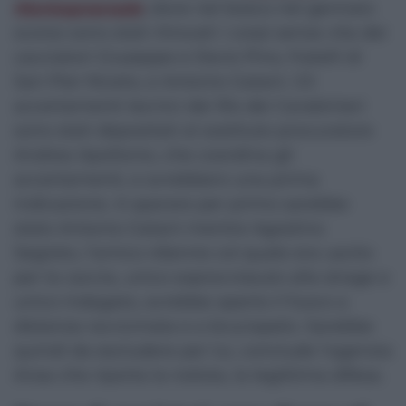
Montagnareale
, dove nel bosco nel gennaio
scorso sono stati ritrovati i corpi senza vita dei
cacciatori Giuseppe e Devis Pino, fratelli di
San Pier Niceto, e Antonio Gatani. Gli
accertamenti tecnici dei Ris dei Carabinieri
sono stati depositati al sostituto procuratore
Andrea Apollonio, che coordina gli
accertamenti, e avrebbero una prima
indicazione. A sparare per primo sarebbe
stato Antonio Gatani mentre Agostino
Segreto, l’amico 45enne col quale era uscito
per la caccia, unico sopravvissuto alla strage e
unico indagato, avrebbe aperto il fuoco a
distanza ravvicinata e a bruciapelo. Sarebbe
quindi da escludere per lui, conclude l’agenzia
Ansa che riporta la notizia, la legittima difesa.