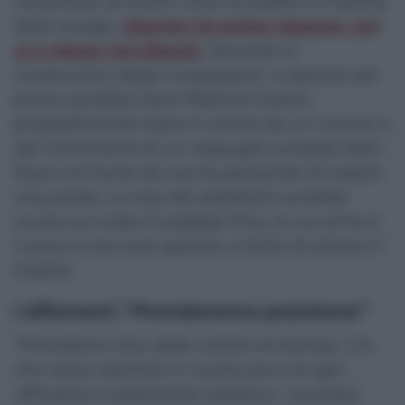
raccontato di averlo visto col padre la mattina
della strage),
Segreto ha prima risposto, poi
si è chiuso nel silenzio
.
Secondo le
ricostruzioni degli investigatori, a sparare per
primo sarebbe stato l’82enne Gatani,
probabilmente tratto in errore da un rumore o
dal movimento di un cespuglio avrebbe fatto
fuoco col fucile da caccia pensando di colpire
una preda. La rosa dei pallettoni avrebbe
ucciso sul colpo Giuseppe Pino, la cui arma è
l’unica a non aver sparato, e ferito di striscio il
fratello.
I difensori: “Prenderemo posizione”
“Prendiamo atto delle notizie di stampa. Ciò
che viene riportato ci risulta privo di ogni
ufficialità e totalmente ipotetico. I processi