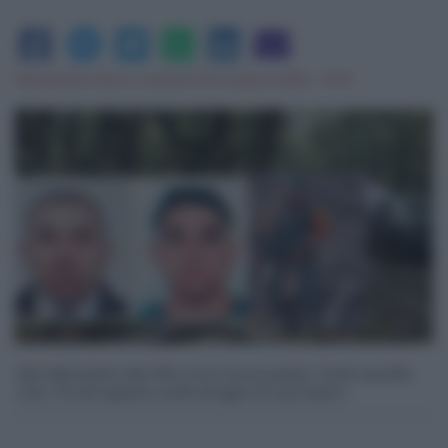
Alessandra Serio
|
venerdì 05 Giugno 2026 - 15:19
Dai laboratori dei Ris una nuova pista. Tutto quello
che c'è da sapere sulla strage di cacciatori