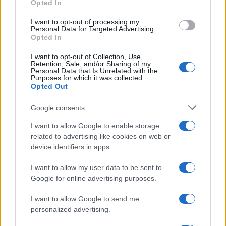
Nasce M’ama Club & Restaurant, ritorno alle
Opted In
grant or deny consent to Google and its third-party tags to
origini tra mare e gusto
use your data for below specified purposes in below Google
I want to opt-out of processing my
consent section.
Personal Data for Targeted Advertising.
Opted In
I want to opt-out of Collection, Use,
Retention, Sale, and/or Sharing of my
Personal Data that Is Unrelated with the
Purposes for which it was collected.
Opted Out
Google consents
La storia di Micos: la città perduta sul pianoro di
I want to allow Google to enable storage
Monte Scuderi
related to advertising like cookies on web or
device identifiers in apps.
I want to allow my user data to be sent to
Tempostretto - Quotidiano online delle
Google for online advertising purposes.
Città Metropolitane di Messina e
I want to allow Google to send me
Reggio Calabria
personalized advertising.
Editrice Tempo Stretto S.r.l.