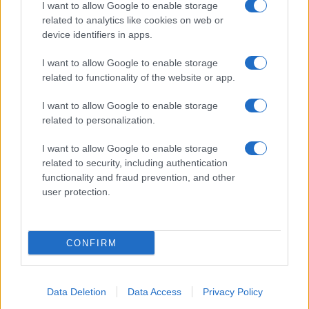
I want to allow Google to enable storage
related to analytics like cookies on web or
Salita Villa Contino 15 - 98124 - Messina
device identifiers in apps.
Marco Olivieri
direttore responsabile
I want to allow Google to enable storage
Privacy Policy
related to functionality of the website or app.
Termini e Condizioni
I want to allow Google to enable storage
Contatti e info
related to personalization.
info@tempostretto.it
I want to allow Google to enable storage
Telefono 090.9412305
related to security, including authentication
functionality and fraud prevention, and other
Fax 090.2509937 P.IVA 02916600832
user protection.
n° reg. tribunale 04/2007 del 05/06/2007
Preferenze Privacy
CONFIRM
Questo sito è associato alla
Data Deletion
Data Access
Privacy Policy