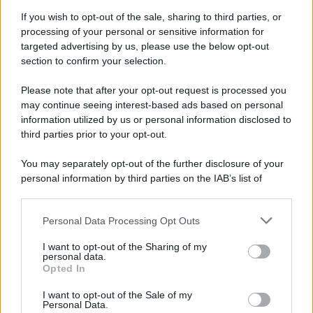
If you wish to opt-out of the sale, sharing to third parties, or
processing of your personal or sensitive information for
targeted advertising by us, please use the below opt-out
section to confirm your selection.
Please note that after your opt-out request is processed you
*
may continue seeing interest-based ads based on personal
information utilized by us or personal information disclosed to
*
third parties prior to your opt-out.
Idrogeno verde, viaggio nell’hub sperimentale del
Cnr a Capo D’Orlando VIDEO
You may separately opt-out of the further disclosure of your
personal information by third parties on the IAB’s list of
downstream participants.
Personal Data Processing Opt Outs
This information may also be disclosed by us to third parties
on the IAB’s List of Downstream Participants that may further
I want to opt-out of the Sharing of my
disclose it to other third parties.
personal data.
Opted In
Please note that this website/app uses one or more Google
services and may gather and store information including but
I want to opt-out of the Sale of my
Personal Data.
not limited to your visit or usage behaviour. You may click to