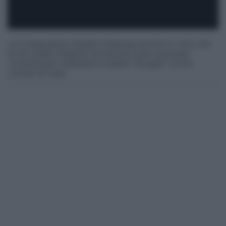
La Cooperativa chiede chiarezza anche in virtù che
le tre realtà cittadine sembrano aver avanzato
richiesta per utilizzare lo stadio "Scoglio" come
campo di casa