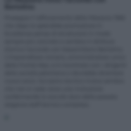
Bertolino
Prosegue il rafforzamento della Messana 1966
che dopo la splendida promozione in
Eccellenza pensa di strutturarsi in modo
sempre più concreto e sembra in dirittura
d’arrivo l’accordo con Massimiliano Bertolino.
L’imprenditore romano, amministratore unico
della Frontis Nps, si è incontrato con i dirigenti
della società peloritana e dovrebbe diventare
nuovo socio. Sul piano tecnico invece sembra
che non si vada verso una rivoluzione
confermando lo zoccolo duro della passata
stagione staff tecnico compreso.