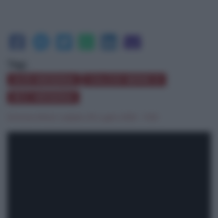
Tag:
ACR MESSINA
CALCIO SERIE D
SCC MESSINA
Simone Milioti
|
sabato 05 Luglio 2025 - 11:30