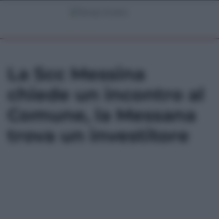
La Scc Messina
chiede un incontro al
Comune, la Messana
trova un investitore