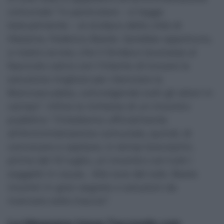
comunale “in particolare – si legge
testualmente – al sindaco della città di
Messina, Federico Basile. Sarebbe opportuno,
a nostro avviso, che il Sindaco lavorasse al
fascicolo calcio con l’intento di trovare la
soluzione migliore per rilanciare la
Biancoscudata, coinvolgendo tutti gli attori in
campo”. Infine la richiesta di un incontro
pubblico: “Chiediamo ufficialmente
all’Amministrazione comunale, quindi, di
convocare e ospitare, in tempi brevissimi,
prima del 10 luglio, un incontro con tutti i
soggetti in causa. Alla luce del sole. Basta
incontri in gran segreto o soluzioni da
ricercare sotto traccia”.
La Messana trova l’accordo con