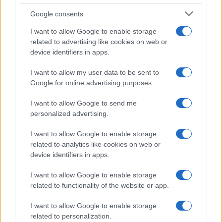
Google consents
Carenze idriche nella VII Municipalità, istituito un
I want to allow Google to enable storage
tavolo tecnico permanente
related to advertising like cookies on web or
device identifiers in apps.
I want to allow my user data to be sent to
Tempostretto - Quotidiano online delle
Google for online advertising purposes.
Città Metropolitane di Messina e
I want to allow Google to send me
Reggio Calabria
personalized advertising.
Editrice Tempo Stretto S.r.l.
I want to allow Google to enable storage
related to analytics like cookies on web or
Salita Villa Contino 15 - 98124 - Messina
device identifiers in apps.
Marco Olivieri
direttore responsabile
I want to allow Google to enable storage
Privacy Policy
related to functionality of the website or app.
Termini e Condizioni
I want to allow Google to enable storage
Contatti e info
related to personalization.