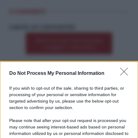
0 COMMENTI
Lascia un commento
Premi qui per commentare
*
o leggere i commenti
Do Not Process My Personal Information
Altre dalla home
If you wish to opt-out of the sale, sharing to third parties, or
processing of your personal or sensitive information for
targeted advertising by us, please use the below opt-out
section to confirm your selection.
Please note that after your opt-out request is processed you
*
may continue seeing interest-based ads based on personal
information utilized by us or personal information disclosed to
*