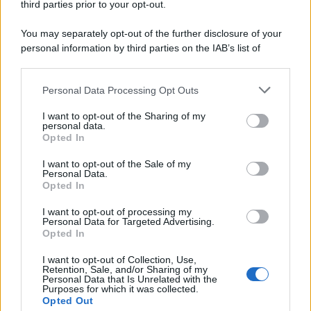
third parties prior to your opt-out.
Idrogeno verde, viaggio nell’hub sperimentale del
Cnr a Capo D’Orlando VIDEO
You may separately opt-out of the further disclosure of your
personal information by third parties on the IAB’s list of
downstream participants.
Personal Data Processing Opt Outs
This information may also be disclosed by us to third parties
on the IAB’s List of Downstream Participants that may further
I want to opt-out of the Sharing of my
disclose it to other third parties.
personal data.
Opted In
Please note that this website/app uses one or more Google
services and may gather and store information including but
I want to opt-out of the Sale of my
Personal Data.
not limited to your visit or usage behaviour. You may click to
Nasce M’ama Club & Restaurant, ritorno alle
Opted In
grant or deny consent to Google and its third-party tags to
origini tra mare e gusto
use your data for below specified purposes in below Google
I want to opt-out of processing my
consent section.
Personal Data for Targeted Advertising.
Opted In
I want to opt-out of Collection, Use,
Retention, Sale, and/or Sharing of my
Personal Data that Is Unrelated with the
Purposes for which it was collected.
Opted Out