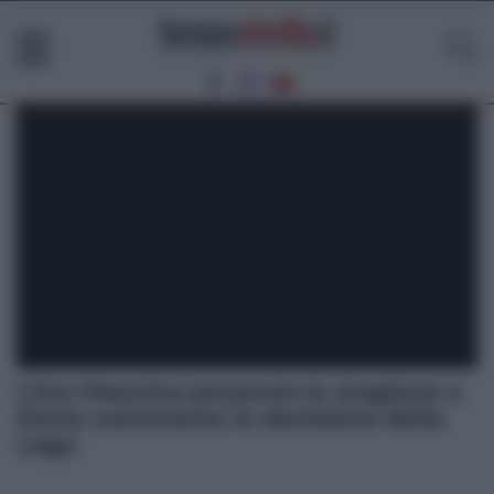
L’Acr Messina presenta la stagione e
Davis commenta la decisione della
Lega