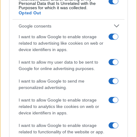
Personal Data that Is Unrelated with the
Purposes for which it was collected.
Opted Out
Caso BlueSky, il Comitato “Vivere la Litoranea”: “Il
Google consents
rispetto delle regole tutela tutti”
I want to allow Google to enable storage
1
2
3
…
250
Successivo »
related to advertising like cookies on web or
device identifiers in apps.
I want to allow my user data to be sent to
Tempostretto - Quotidiano online delle
Google for online advertising purposes.
Città Metropolitane di Messina e
I want to allow Google to send me
Reggio Calabria
personalized advertising.
Editrice Tempo Stretto S.r.l.
I want to allow Google to enable storage
related to analytics like cookies on web or
Salita Villa Contino 15 - 98124 - Messina
device identifiers in apps.
Marco Olivieri
direttore responsabile
I want to allow Google to enable storage
Privacy Policy
related to functionality of the website or app.
Termini e Condizioni