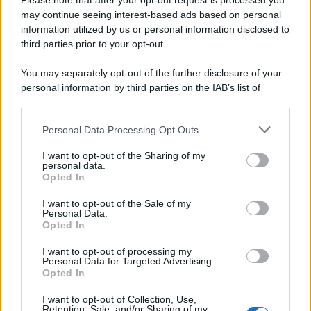
Please note that after your opt-out request is processed you
may continue seeing interest-based ads based on personal
Idrogeno verde, viaggio nell’hub sperimentale del Cnr
information utilized by us or personal information disclosed to
a Capo D’Orlando VIDEO
third parties prior to your opt-out.
You may separately opt-out of the further disclosure of your
personal information by third parties on the IAB’s list of
downstream participants.
Personal Data Processing Opt Outs
This information may also be disclosed by us to third parties
on the IAB’s List of Downstream Participants that may further
I want to opt-out of the Sharing of my
disclose it to other third parties.
personal data.
Opted In
Please note that this website/app uses one or more Google
Nasce M’ama Club & Restaurant, ritorno alle origini tra
services and may gather and store information including but
I want to opt-out of the Sale of my
mare e gusto
Personal Data.
not limited to your visit or usage behaviour. You may click to
Opted In
grant or deny consent to Google and its third-party tags to
use your data for below specified purposes in below Google
I want to opt-out of processing my
consent section.
Personal Data for Targeted Advertising.
Opted In
I want to opt-out of Collection, Use,
Retention, Sale, and/or Sharing of my