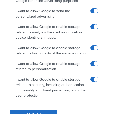
Google for online advertising purposes.
Città Metropolitane di Messina e
I want to allow Google to send me
Reggio Calabria
personalized advertising.
Editrice Tempo Stretto S.r.l.
I want to allow Google to enable storage
related to analytics like cookies on web or
Salita Villa Contino 15 - 98124 - Messina
device identifiers in apps.
Marco Olivieri
direttore responsabile
I want to allow Google to enable storage
Privacy Policy
related to functionality of the website or app.
Termini e Condizioni
I want to allow Google to enable storage
Contatti e info
related to personalization.
info@tempostretto.it
I want to allow Google to enable storage
Telefono 090.9412305
related to security, including authentication
functionality and fraud prevention, and other
Fax 090.2509937 P.IVA 02916600832
user protection.
n° reg. tribunale 04/2007 del 05/06/2007
Preferenze Privacy