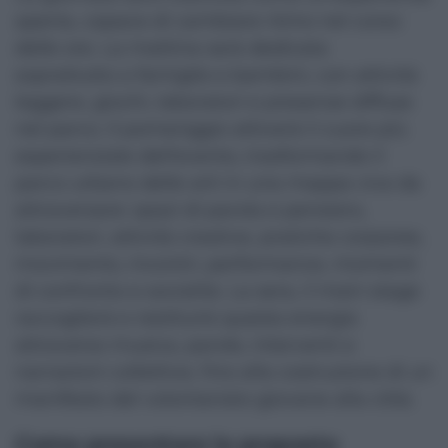
aperta, capace di cambiare ritmo nel corso
delle ore. La mattina sarà dedicata
soprattutto a famiglie e bambini, con attività
leggere, giochi, laboratori e presenze diffuse
nel parco. Il pomeriggio attiverà il cuore più
esperienziale dell’evento, trasformando il
parco urbano delle arti in una mappa viva da
attraversare: spazi di parola e pensiero,
laboratori, attività creative, pratiche corporee,
movimento, incontri, performance, momenti
di confronto e socialità. La sera, il main stage
raccoglierà e restituirà questa energia
attraverso musica, parole, interventi e
narrazioni collettive, fino alla costruzione di un
manifesto del volontariato giovane alla città.
Come presentare le proposte