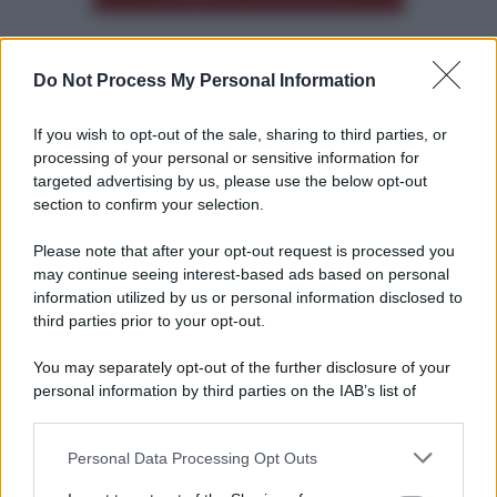
Do Not Process My Personal Information
Altre dalla home
If you wish to opt-out of the sale, sharing to third parties, or
processing of your personal or sensitive information for
targeted advertising by us, please use the below opt-out
section to confirm your selection.
Please note that after your opt-out request is processed you
*
may continue seeing interest-based ads based on personal
information utilized by us or personal information disclosed to
*
third parties prior to your opt-out.
Idrogeno verde, viaggio nell’hub sperimentale del
Cnr a Capo D’Orlando VIDEO
You may separately opt-out of the further disclosure of your
personal information by third parties on the IAB’s list of
downstream participants.
Personal Data Processing Opt Outs
This information may also be disclosed by us to third parties
on the IAB’s List of Downstream Participants that may further