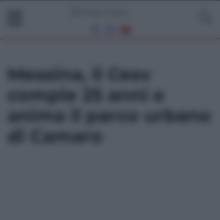
Messina, il Cesv
compie 25 anni e
anima il parco urbano
di Camaro