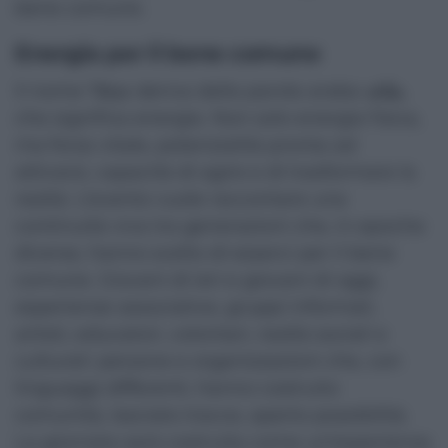
bene comune.
Energia per il bene comune
Il nome Tāqa deriva dalla parola araba طاقة,
che significa energia. Non solo energia fisica,
ma forza vitale, potenzialità pronta ad
attivarsi, capacità di agire e di trasformare la
realtà. L’evento vuole raccontare una
continuità viva tra generazioni che, in epoche
diverse, hanno scelto di esserci per il bene
comune. Giovani di ieri e giovani di oggi,
esperienze associative, gruppi informali,
artisti, educatori, volontari, realtà sociali e
culturali: persone e organizzazioni che, con
linguaggi differenti, hanno costruito
comunità, lasciato tracce, aperto possibilità.
La giornata sarà costruita come un’esperienza