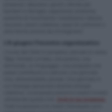
presenza: laboratori, giochi, attività per
bambini e famiglie, esperienze artistiche,
pratiche di movimento, installazioni, letture,
racconti, azioni collettive, spazi di confronto o
altre forme ancora da immaginare”.
L’8 giugno l’incontro organizzativo
L’invito del CESV è semplice: attivate la vostra
Tāqa. Portate un’idea, una pratica, una
domanda, un linguaggio, una proposta che
possa contribuire a costruire una giornata
viva, attraversabile, plurale. Una giornata in
cui l’energia personale diventa energia
collettiva. Le proposte potranno essere inviate
utilizzando questo link:
invia la tua proposta.
Tutte le persone e le realtà interessate sono