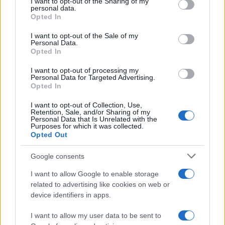
I want to opt-out of the Sharing of my
disclose it to other third parties.
personal data.
Opted In
Please note that this website/app uses one or more Google
services and may gather and store information including but
I want to opt-out of the Sale of my
Personal Data.
not limited to your visit or usage behaviour. You may click to
Nasce M’ama Club & Restaurant, ritorno alle
Opted In
grant or deny consent to Google and its third-party tags to
origini tra mare e gusto
use your data for below specified purposes in below Google
I want to opt-out of processing my
consent section.
Personal Data for Targeted Advertising.
Opted In
I want to opt-out of Collection, Use,
Retention, Sale, and/or Sharing of my
Personal Data that Is Unrelated with the
Purposes for which it was collected.
Opted Out
Google consents
La storia di Micos: la città perduta sul pianoro di
I want to allow Google to enable storage
Monte Scuderi
related to advertising like cookies on web or
device identifiers in apps.
I want to allow my user data to be sent to
Tempostretto - Quotidiano online delle