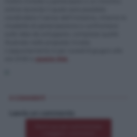
inoltre invitate a partecipare a un incontro
online durante il quale sarà possibile
condividere il senso dell’iniziativa, chiarire le
modalità di partecipazione e confrontarsi
sulle idee da sviluppare, comprese quelle
illustrate nelle proposte inviate.
L’appuntamento è per lunedì 8 giugno alle
ore 21:00 a
questo link.
0 COMMENTI
Lascia un commento
Premi qui per commentare
*
o leggere i commenti