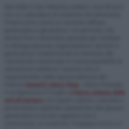
Nel 2026 il Cesv Messina celebra i suoi 25 anni
con un calendario di iniziative che attraversa
l’intero anno come un racconto diffuso,
partecipato e generativo. Un percorso, che
durerà fino a dicembre, pensato per mettere
in dialogo persone, organizzazioni, territori e
generazioni, trasformando la memoria del
volontariato messinese in nuove possibilità di
attivazione collettiva. L’evento clou è
rappresentato dalla quarta edizione del
Festival
EsserCi, nasce Tāqa
– Attiva l’energia,
in programma il 3 luglio a
l Parco urbano delle
arti di Camaro
: uno spazio urbano, culturale e
partecipativo dedicato soprattutto alle giovani
generazioni e al loro rapporto con il
volontariato, la creatività, l’impegno civico e il