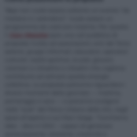
Tāqa non vuole essere soltanto un evento “da
mettere in calendario”. Vuole essere un
programma da costruire insieme. Per questo
il
Cesv Messina
apre una call pubblica di
proposte rivolta ad associazioni, enti del Terzo
settore, gruppi informali, educatori, operatori
culturali, realtà sportive, scuole, giovani,
volontari e cittadine e cittadini che vogliono
contribuire ad attivare questa energia
collettiva. Le proposte potranno riguardare i
diversi momenti della giornata — mattina,
pomeriggio e sera — e potranno svolgersi
nelle “aule” del Parco Urbano delle Arti, negli
spazi all’aperto o sul Main Stage. “Cerchiamo
idee – dice il CESV – capaci di generare
partecipazione, relazione, creatività e