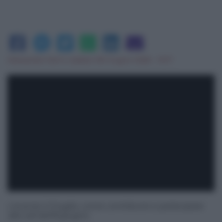
Alessandra Serio
|
sabato 06 Giugno 2026 - 10:17
L'evento il 3 luglio, come contribuire e partecipare
alla call dell'8 giugno