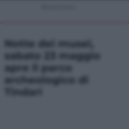
Notte dei musei,
sabato 23 maggio
apre il parco
archeologico di
Tindari