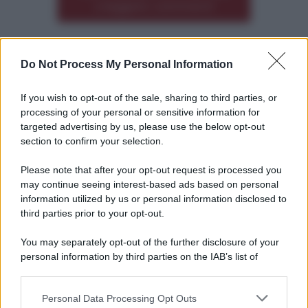
o leggere i commenti
Do Not Process My Personal Information
Altre dalla home
If you wish to opt-out of the sale, sharing to third parties, or
processing of your personal or sensitive information for
targeted advertising by us, please use the below opt-out
section to confirm your selection.
Please note that after your opt-out request is processed you
*
may continue seeing interest-based ads based on personal
information utilized by us or personal information disclosed to
*
third parties prior to your opt-out.
Idrogeno verde, viaggio nell’hub sperimentale del
Cnr a Capo D’Orlando VIDEO
You may separately opt-out of the further disclosure of your
personal information by third parties on the IAB’s list of
downstream participants.
Personal Data Processing Opt Outs
This information may also be disclosed by us to third parties