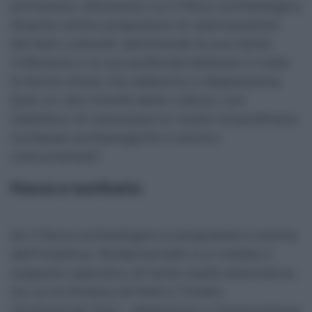
primavera, attraverso cui il Parco archeologico
diventa centro propulsore di valorizzazione
dei beni culturali, declinando la sua storia
millenaria e la sua profonda bellezza in tutte
le forme d’arte che abbiamo a disposizione.
Sarà un vero trionfo della cultura, con
l’obiettivo di valorizzare le nostre straordinarie
ricchezze archeologiche e storico-
monumentali”.
Parco e territorio
Se il Parco archeologico è propulsore e anima
dell’iniziativa, fondamentale si è rivelato il
supporto operativo di tante realtà associative,
tra cui le Proloco di Patti e Tindari,
l’Archeoclub Tripi – Abakainon e l’associazione