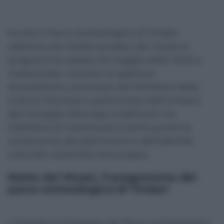
Anche il Parco Archeologico di Tindari
aderisce alla
Notte europea dei musei
in
programma sabato 23 maggio dalle 19,30 a
mezzanotte. L’evento di apertura
straordinaria, promosso dal Ministero della
Cultura francese e patrocinato dall’Unesco,
dal Consiglio d’Europa e dall’Icom, ha
l’obiettivo di incentivare e promuovere la
conoscenza del patrimonio e dell’identità
culturale nazionale ed europea.
Notte dei Musei, il programma del
parco archeologico di Tindari
L’iniziativa sviluppata dal Parco archeologico,