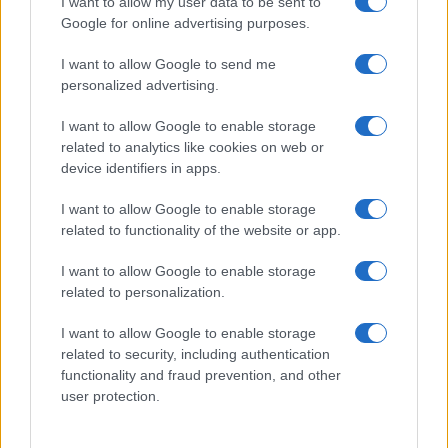
I want to allow my user data to be sent to
Tempostretto - Quotidiano online delle
Google for online advertising purposes.
Città Metropolitane di Messina e
I want to allow Google to send me
Reggio Calabria
personalized advertising.
Editrice Tempo Stretto S.r.l.
I want to allow Google to enable storage
related to analytics like cookies on web or
Salita Villa Contino 15 - 98124 - Messina
device identifiers in apps.
Marco Olivieri
direttore responsabile
I want to allow Google to enable storage
Privacy Policy
related to functionality of the website or app.
Termini e Condizioni
I want to allow Google to enable storage
Contatti e info
related to personalization.
info@tempostretto.it
I want to allow Google to enable storage
Telefono 090.9412305
related to security, including authentication
functionality and fraud prevention, and other
Fax 090.2509937 P.IVA 02916600832
user protection.
n° reg. tribunale 04/2007 del 05/06/2007