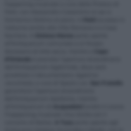
happening musicale a cura della Proloco di
Patti, con Alessandro Costantino al sax e
Domenico Rottino al piano. A
Patti
accesso in
notturna anche alla Villa Romana e a Casa
Nachera. A
Gioiosa Marea
porte aperte
all’Antiquarium comunale e al Museo
diocesano di Arte sacra, mentre a
Capo
d’Orlando
è prevista l’apertura straordinaria
dell’Antiquarium Agatirnide, dove sarà
proiettato il documentario
Agatirno
raccontata
, a cura di Spazio Loc.
San Fratello
garantisce l’apertura straordinaria
dell’Antiquarium Apollonia, mentre
all’Antiquarium di
Acquedolci
andrà in scena
l’happening musicale
Viva Sicilia
con il
concerto di Batìas.
A Tusa
porte aperte agli
Antiquaria Halaesa Arconidea e Badía, con le