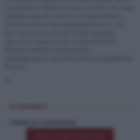
installazioni video di Aurelio Cristina. Tre visite
guidate gratuite saranno in programma a
Villa Piccolo di Capo d’Orlando (ore 21 – 22 –
23), mentre il consorzio Tindari Nebrodi
garantirà l’apertura dei musei di Oliveri,
Raccuja, Mazzarà Sant’Andrea,
Montagnareale, San Piero Patti e Montalbano
Elicona.
0 COMMENTI
Lascia un commento
Premi qui per commentare
*