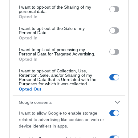
on the IAB’s List of Downstream Participants that may further
I want to opt-out of the Sharing of my
disclose it to other third parties.
personal data.
Opted In
Please note that this website/app uses one or more Google
services and may gather and store information including but
I want to opt-out of the Sale of my
Personal Data.
not limited to your visit or usage behaviour. You may click to
Nasce M’ama Club & Restaurant, ritorno alle
Opted In
grant or deny consent to Google and its third-party tags to
origini tra mare e gusto
use your data for below specified purposes in below Google
I want to opt-out of processing my
consent section.
Personal Data for Targeted Advertising.
Opted In
I want to opt-out of Collection, Use,
Retention, Sale, and/or Sharing of my
Personal Data that Is Unrelated with the
Purposes for which it was collected.
Opted Out
Google consents
La storia di Micos: la città perduta sul pianoro di
I want to allow Google to enable storage
Monte Scuderi
related to advertising like cookies on web or
device identifiers in apps.