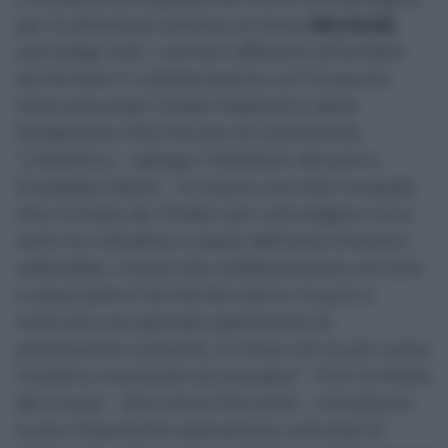
per la direzione artistica di Anna
Ricciardi,
coinvolge tutti i comuni afferenti all’ambito
territoriale in collaborazione col Consorzio
intercomunale Tindari Nebrodi e della
fondazione Villa Piccolo di Calanovella.
“L’obiettivo – spiega il direttore del parco
Giuseppe Natoli – è creare una rete museale
che s’irradia da Tindari per coinvolgere circa
venti tra cittadine e paesi dell’area tirrenico-
nebroidea. Grazie alla collaborazione con enti
e associazioni territoriali siamo riusciti a
costruire una grande operazione di
promozione culturale, in linea con la più vasta
iniziativa nazionale ed europea”. “Con la Notte
dei musei – dice Anna Ricciardi – compiamo
la più importante operazione culturale di