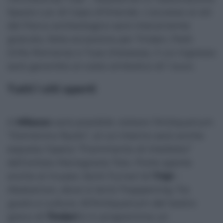
Spazio Loc di Capo d’Orlando. L’accesso ai siti
del Parco archeologico sarà interamente
gratuito, fatta eccezione per Tindari, Patti
(Villa Romana) e Tusa (Halaesa), il cui ingresso
sarà garantito al costo simbolico di 1 euro.
Tutti i siti aperti
A
Milazzo
sarà possibile visitare l’Antiquarium
“Domenico Ryolo”, al cui interno sarà anche
esposta l’opera “Frammento di Intelletto”
dell’artista Mariagrazia Toto. Porte aperte
anche al museo
Santi Furnari
di
Tripi
–
Abakainon, dove si terrà l’happening
Tra
gusto e cultura
. All’Antiquarium del teatro
greco di
Tindari
è in programma un