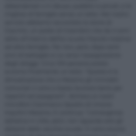
abbandonati o in disuso, pubblici e privati, e le
migliaia di famiglie senza un tetto. Nel nostro
servizio abbiamo raccontato la storia di
Giacinto, un padre di 5 bambini che da 4 anni
abita all’interno dell’ex scuola Foscolo insieme
ad altre famiglie. Per loro, però, dopo tanti
anni di battaglie si va verso l’assegnazione
degli alloggi. Circa 100 persone presto
avranno finalmente un tetto. “Questa è la
dimostrazione che a Messina gli immobili
comunali ci sono e basta lavorare bene per
reperirli ed assegnarli”, dichiara ai nostri
microfoni Gianmarco Sposito di Unione
Inquilini Messina. E continua: “L’emergenza
abitativa in città, però, non riguarda solo gli
abitanti delle vecchie scuole. Ci sono ancora