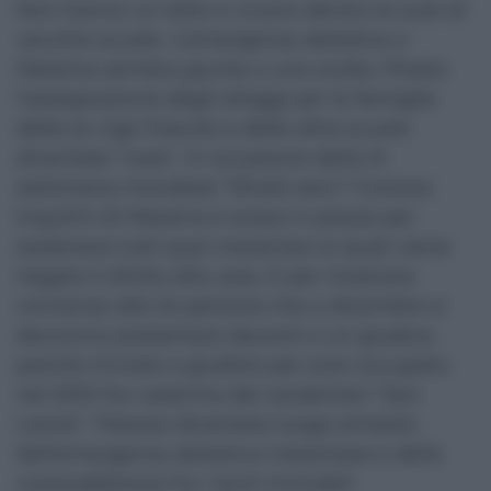
Non hanno un tetto e vivono dentro le aule di
vecchie scuole. L’emergenza abitativa a
Messina sembra giunta a una svolta. Presto
l’assegnazione degli alloggi per le famiglie
della ex Ugo Foscolo e delle altre scuole
diventate “case”. In occasione della IX
settimana mondiale “Sfratti zero” l’Unione
Inquilini di Messina è scesa in piazza per
sostenere tutti quei messinesi ai quali viene
negato il diritto alla casa. E per mostrare
vicinanza alle 24 persone che a dicembre si
dovranno presentare davanti a un giudice,
poiché rinviate a giudizio per aver occupato
nel 2015 l’ex caserma dei carabinieri “San
Leone”. Palazzo diventato luogo simbolo
dell’emergenza abitativa messinese e della
contraddizione fra i tanti immobili