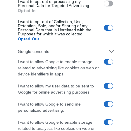
I want to opt-out of processing my
consent section.
Personal Data for Targeted Advertising.
Opted In
I want to opt-out of Collection, Use,
Retention, Sale, and/or Sharing of my
Personal Data that Is Unrelated with the
Purposes for which it was collected.
Opted Out
Google consents
Il Rally Tirreno Messina entra nel vivo, stasera la
I want to allow Google to enable storage
partenza da Piazza Duomo
related to advertising like cookies on web or
device identifiers in apps.
I want to allow my user data to be sent to
Tempostretto - Quotidiano online delle
Google for online advertising purposes.
Città Metropolitane di Messina e
I want to allow Google to send me
Reggio Calabria
personalized advertising.
Editrice Tempo Stretto S.r.l.
I want to allow Google to enable storage
related to analytics like cookies on web or