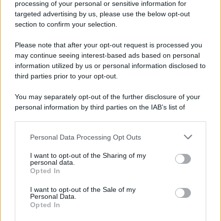
processing of your personal or sensitive information for
targeted advertising by us, please use the below opt-out
section to confirm your selection.
Please note that after your opt-out request is processed you
*
may continue seeing interest-based ads based on personal
information utilized by us or personal information disclosed to
*
third parties prior to your opt-out.
Idrogeno verde, viaggio nell’hub sperimentale del
Cnr a Capo D’Orlando VIDEO
You may separately opt-out of the further disclosure of your
personal information by third parties on the IAB’s list of
downstream participants.
Personal Data Processing Opt Outs
This information may also be disclosed by us to third parties
on the IAB’s List of Downstream Participants that may further
I want to opt-out of the Sharing of my
disclose it to other third parties.
personal data.
Opted In
Please note that this website/app uses one or more Google
services and may gather and store information including but
I want to opt-out of the Sale of my
Personal Data.
not limited to your visit or usage behaviour. You may click to
Nasce M’ama Club & Restaurant, ritorno alle
Opted In
grant or deny consent to Google and its third-party tags to
origini tra mare e gusto
use your data for below specified purposes in below Google