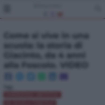
Come si vive in una
scuola: la storia di
Giacinto, da 4 anni
alla Foscolo. VIDEO
Tag:
EMERGENZA ABITATIVA
EX SCUOLA FOSCOLO