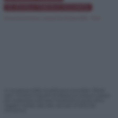
EX SCUOLA FOSCOLO OCCUPATA
Silvia De Domenico
|
venerdì 16 Ottobre 2020 - 13:40
In occasione della IX settimana mondiale "Sfratti
zero" l'Unione Inquilini di Messina è scesa in piazza
per sostenere tutti quei messinesi ai quali viene
negato il diritto alla casa. Servizio di Silvia De
Domenico