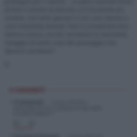
prosegue poi il rettore -. Io spero quando finirò
di fare il rettore di lasciare un’Università più
umana, con tanti giovani e con una visione e
una mentalità diverse. Non è complicato fare
ottima ricerca, ma far cambiare la mentalità,
retaggio di tante cose del passaggio che
devono cambiare”.
3 COMMENTI
Il Gattopardo
1 Giugno 2022 06:41
Ma tempo fa non si parlava di calo delle
immatricolazioni?
4
1
Rispondi
Facciamo Chiarezza
1 Giugno 2022 14:23