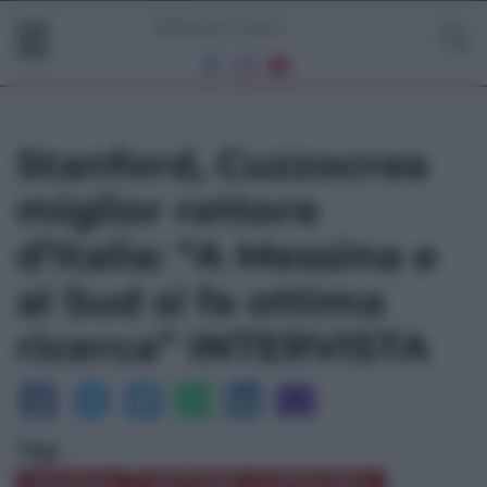
Stanford, Cuzzocrea
miglior rettore
d’Italia: “A Messina e
al Sud si fa ottima
ricerca” INTERVISTA
Tag:
MESSINA
RETTORE CUZZOCREA