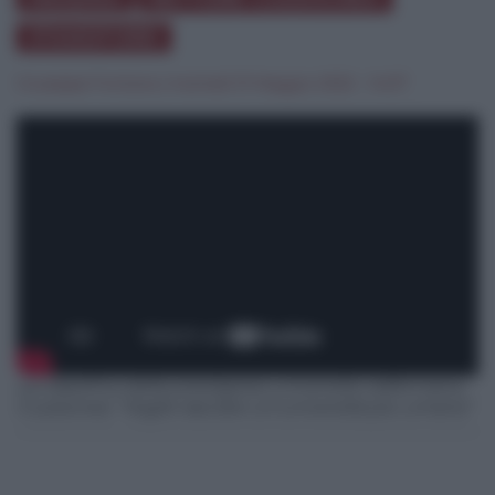
STANDFORD
Giuseppe Fontana
|
martedì 31 Maggio 2022 - 14:07
La classifica della prestigiosa università californiana.
Cuzzocrea: "Voglio lasciare un'università più umana"