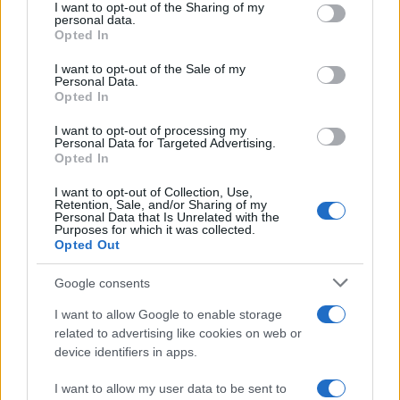
I want to opt-out of the Sharing of my
disclose it to other third parties.
personal data.
Opted In
Please note that this website/app uses one or more Google
services and may gather and store information including but
I want to opt-out of the Sale of my
Personal Data.
not limited to your visit or usage behaviour. You may click to
Nasce M’ama Club & Restaurant, ritorno alle
Opted In
grant or deny consent to Google and its third-party tags to
origini tra mare e gusto
use your data for below specified purposes in below Google
I want to opt-out of processing my
consent section.
Personal Data for Targeted Advertising.
Opted In
I want to opt-out of Collection, Use,
Retention, Sale, and/or Sharing of my
Personal Data that Is Unrelated with the
Purposes for which it was collected.
Opted Out
Google consents
Operaio milazzese muore a Carrara schiacciato da
I want to allow Google to enable storage
lastre di marmo
related to advertising like cookies on web or
device identifiers in apps.
I want to allow my user data to be sent to