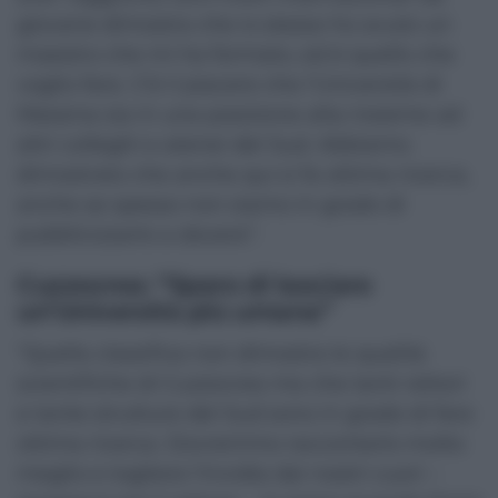
giovane dimostra che io stesso ho avuto un
maestro che mi ha formato, ed è quello che
voglio fare. C’è il piacere che l’Università di
Messina sia in una posizione alta insieme ad
altri colleghi e atenei del Sud. Abbiamo
dimostrato che anche qui si fa ottima ricerca,
anche se spesso non siamo in grado di
pubblicizzarlo a dovere”.
Cuzzocrea: “Spero di lasciare
un’Università più umana”
“Quella classifica non dimostra le qualità
scientifiche di Cuzzocrea ma che tanti rettori
e tante strutture del Sud sono in grado di fare
ottima ricerca. Dovremmo raccontarlo molto
meglio e togliere l’invidia dai nostri cuori –