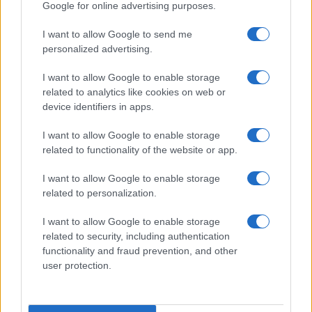
Tempostretto - Quotidiano online delle
Google for online advertising purposes.
Città Metropolitane di Messina e
I want to allow Google to send me
Reggio Calabria
personalized advertising.
Editrice Tempo Stretto S.r.l.
I want to allow Google to enable storage
related to analytics like cookies on web or
Salita Villa Contino 15 - 98124 - Messina
device identifiers in apps.
Marco Olivieri
direttore responsabile
I want to allow Google to enable storage
Privacy Policy
related to functionality of the website or app.
Termini e Condizioni
I want to allow Google to enable storage
Contatti e info
related to personalization.
info@tempostretto.it
I want to allow Google to enable storage
Telefono 090.9412305
related to security, including authentication
functionality and fraud prevention, and other
Fax 090.2509937 P.IVA 02916600832
user protection.
n° reg. tribunale 04/2007 del 05/06/2007
Preferenze Privacy