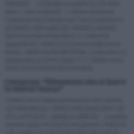
MESSINA – “L’orgoglio è quello di aver fatto
bene il mio mestiere”. Il rettore Salvatore
Cuzzocrea commenta così il primo posto tra
gli italiani nella speciale classifica redatta
dall’Università di Stanford, in California,
riguardante i rettori e la ricerca negli atenei
italiani. Nella top 20 del Paese, Cuzzocrea si è
posizionato al primo posto. 9, in totale, sono i
rettori di Università del Sud Italia.
Cuzzocrea: “Dimostrato che al Sud si
fa ottima ricerca”
“Il fatto che io abbia percorso la mia carriera
con attenzione e visione internazionale è nel
mio curriculum – spiega Cuzzocrea – e questa
visione voglio inculcarla nei giovani. Il fatto di
aver raggiunto certi livelli internazionali da