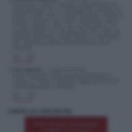
Purtroppo in Italia, il sistema università soffre di
gravi patologie, tra cui il passaggio di consegne di
padre in figlio, di zio in nipote da nipote a nipote. E
proprio a Messina così come in tante altre realtà,
chi ben semina, a meno che non fai parte di un
qualche partito, non raccoglie altro che “rospi” da
ingoiare, forzandoti a dover lasciare la città natale
per ritagliarti un posto nella società. Evviva il
sistema!
4
2
Rispondi
Tina Saporita
1 Giugno 2022 23:48
Bravo Salvatore Cuzzocrea, studioso attento e
sincero. Si merita il traguardo raggiunto frutto di
studio,attenzione e capacità.
3
4
Rispondi
Lascia un commento
Premi qui per commentare
*
o leggere i commenti