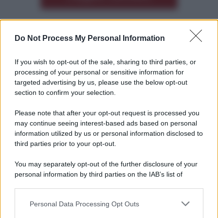
Do Not Process My Personal Information
Altre dalla home
If you wish to opt-out of the sale, sharing to third parties, or
processing of your personal or sensitive information for
targeted advertising by us, please use the below opt-out
section to confirm your selection.
Please note that after your opt-out request is processed you
*
may continue seeing interest-based ads based on personal
information utilized by us or personal information disclosed to
*
third parties prior to your opt-out.
Idrogeno verde, viaggio nell’hub sperimentale del
Cnr a Capo D’Orlando VIDEO
You may separately opt-out of the further disclosure of your
personal information by third parties on the IAB’s list of
downstream participants.
Personal Data Processing Opt Outs
This information may also be disclosed by us to third parties
on the IAB’s List of Downstream Participants that may further