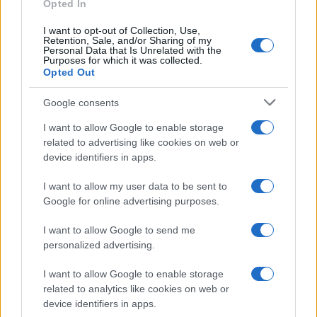
Opted In
I want to opt-out of Collection, Use,
Retention, Sale, and/or Sharing of my
Personal Data that Is Unrelated with the
Purposes for which it was collected.
Opted Out
Google consents
Il Rally Tirreno Messina entra nel vivo, stasera la
I want to allow Google to enable storage
partenza da Piazza Duomo
related to advertising like cookies on web or
device identifiers in apps.
I want to allow my user data to be sent to
Tempostretto - Quotidiano online delle
Google for online advertising purposes.
Città Metropolitane di Messina e
I want to allow Google to send me
Reggio Calabria
personalized advertising.
Editrice Tempo Stretto S.r.l.
I want to allow Google to enable storage
related to analytics like cookies on web or
Salita Villa Contino 15 - 98124 - Messina
device identifiers in apps.
Marco Olivieri
direttore responsabile