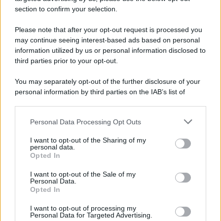
section to confirm your selection.
Please note that after your opt-out request is processed you
may continue seeing interest-based ads based on personal
information utilized by us or personal information disclosed to
third parties prior to your opt-out.
Idrogeno verde, viaggio nell’hub sperimentale del
Cnr a Capo D’Orlando VIDEO
You may separately opt-out of the further disclosure of your
personal information by third parties on the IAB’s list of
downstream participants.
Personal Data Processing Opt Outs
This information may also be disclosed by us to third parties
on the IAB’s List of Downstream Participants that may further
I want to opt-out of the Sharing of my
disclose it to other third parties.
personal data.
Opted In
Please note that this website/app uses one or more Google
services and may gather and store information including but
I want to opt-out of the Sale of my
Personal Data.
not limited to your visit or usage behaviour. You may click to
Nasce M’ama Club & Restaurant, ritorno alle
Opted In
grant or deny consent to Google and its third-party tags to
origini tra mare e gusto
use your data for below specified purposes in below Google
I want to opt-out of processing my
consent section.
Personal Data for Targeted Advertising.