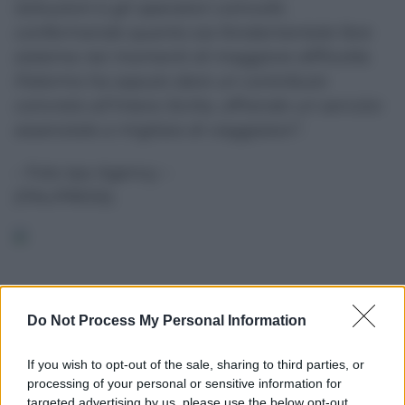
istituzioni e gli operatori coinvolti,
confermando quanto sia fondamentale fare
sistema nei momenti di maggiore difficoltà.
Palermo ha saputo dare un contributo
concreto all’intera Sicilia, offrendo un servizio
essenziale a migliaia di viaggiatori”.
– Foto Ipa Agency –
(ITALPRESS).
Do Not Process My Personal Information
Altre dalla home
If you wish to opt-out of the sale, sharing to third parties, or
processing of your personal or sensitive information for
targeted advertising by us, please use the below opt-out