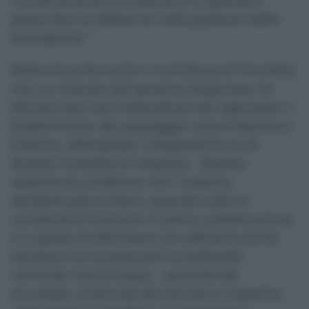
coordinamento tra istituzioni e operatori
possa fare la differenza nella gestione delle
emergenze”.
Determinante anche il contributo di Trenitalia
che, su impulso del governo Regionale, ha
attivato due treni straordinari per agevolare il
trasferimento dei passeggeri verso Messina e
Catania, rafforzando l’integrazione tra le
diverse modalità di trasporto.
“Questa
esperienza conferma che il sistema
aeroportuale siciliano, quando tutte le
componenti lavorano in piena collaborazione,
è in grado di affrontare con efficacia anche
situazioni di eccezionale complessità
–
conclude l’ad di Gesap –
garantendo
sicurezza, continuità del servizio e massima