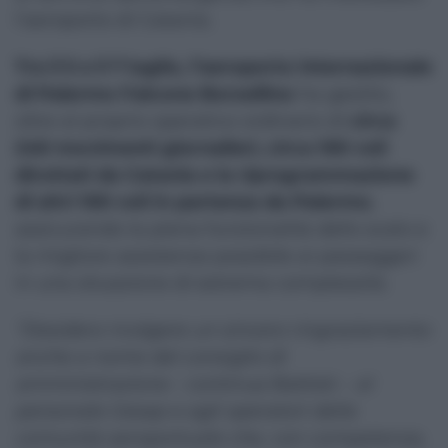
l’aeroporto di Catania.
Tra il 5 e il 7 luglio,
l’aeroporto internazionale
di Palermo Falcone Borsellino
ha gestito,
oltre al proprio operativo ordinario di
circa
240 movimenti giornalieri, circa 100 voli
dirottati da Catania e la riprogrammazione
di altri 100 voli in partenza da Palermo
,
assicurando la piena funzionalità dello scalo e
la migliore assistenza possibile ai passeggeri
in una situazione di estrema complessità.
“Desidero rivolgere un sincero ringraziamento
anche a nome del consiglio di
amministrazione
– continua Battisti –
al
personale Gesap e agli operatori della
comunità aeroportuale che, con competenza,