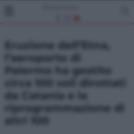
Eruzione dell’Etna,
l’aeroporto di
Palermo ha gestito
circa 100 voli dirottati
da Catania e la
riprogrammazione di
altri 100