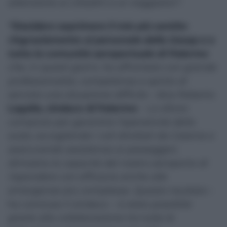
attenzione ai cittadini e ai viaggiatori”.
“Desidero esprimere il mio più sentito
ringraziamento al personale della Gesap e a
tutta la comunità aeroportuale di Palermo
che, in questi giorni, ha affrontato con grande
professionalità, competenza e spirito di
servizio una situazione difficile
– dice Roberto
Lagalla, sindaco di Palermo
–
Lo sforzo
compiuto per garantire l’operatività dello
scalo, accogliendo i voli dirottati da Catania e
assicurando assistenza ai passeggeri,
dimostra la capacità del nostro aeroporto di
rispondere con efficacia anche alle
emergenze più complesse. Questo risultato
–
ha concluso il sindaco –
è stato possibile
grazie alla collaborazione tra tutte le