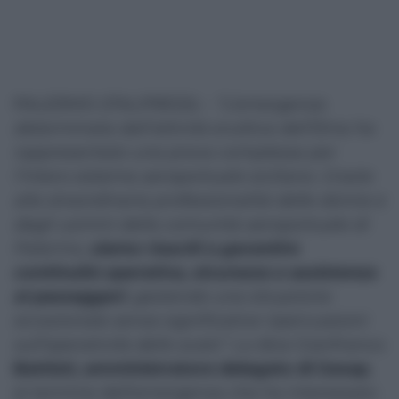
PALERMO (ITALPRESS) –
“L’emergenza
determinata dall’attività eruttiva dell’Etna ha
rappresentato una prova complessa per
l’intero sistema aeroportuale siciliano. Grazie
alla straordinaria professionalità delle donne e
degli uomini della comunità aeroportuale di
Palermo,
siamo riusciti a garantire
continuità operativa, sicurezza e assistenza
ai passeggeri
, gestendo una situazione
eccezionale senza significative ripercussioni
sull’operatività dello scalo”.
Lo dice Gianfranco
Battisti, amministratore delegato di Gesap
,
al termine dell’emergenza che ha interessato