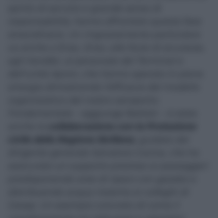
spirito di servizio e grande senso di
responsabilità, hanno affrontato questa fase
straordinaria. Un ringraziamento particolare
va anche a Enac, Enav, alle forze di sicurezza,
agli handler, al personale del Terminal e
dell’unità Apron, che hanno operato in piena
sinergia dimostrando l’efficacia del modello
organizzativo del nostro aeroporto.
Fondamentale
– aggiunge Battisti –
è stata
anche la
collaborazione con la Protezione
civile della Regione Siciliana
, guidata dal
dirigente generale Salvatore Cocina, che ha
assicurato un supporto prezioso ai passeggeri
predisponendo aree di riparo con gazebo e
distribuendo acqua insieme ai colleghi di
Gesap. Un esempio concreto di come il