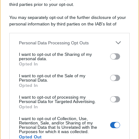
third parties prior to your opt-out.
Idrogeno verde, viaggio nell’hub sperimentale del
Cnr a Capo D’Orlando VIDEO
You may separately opt-out of the further disclosure of your
personal information by third parties on the IAB’s list of
downstream participants.
Personal Data Processing Opt Outs
This information may also be disclosed by us to third parties
on the IAB’s List of Downstream Participants that may further
I want to opt-out of the Sharing of my
disclose it to other third parties.
personal data.
Opted In
Please note that this website/app uses one or more Google
services and may gather and store information including but
I want to opt-out of the Sale of my
Personal Data.
not limited to your visit or usage behaviour. You may click to
Nasce M’ama Club & Restaurant, ritorno alle
Opted In
grant or deny consent to Google and its third-party tags to
origini tra mare e gusto
use your data for below specified purposes in below Google
I want to opt-out of processing my
consent section.
Personal Data for Targeted Advertising.
Opted In
I want to opt-out of Collection, Use,
Retention, Sale, and/or Sharing of my
Personal Data that Is Unrelated with the
Purposes for which it was collected.
Opted Out