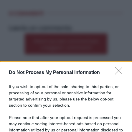
0 COMMENTI
Lascia un commento
Premi qui per commentare
*
o leggere i commenti
Do Not Process My Personal Information
Altre dalla home
If you wish to opt-out of the sale, sharing to third parties, or
processing of your personal or sensitive information for
targeted advertising by us, please use the below opt-out
section to confirm your selection.
Please note that after your opt-out request is processed you
*
may continue seeing interest-based ads based on personal
information utilized by us or personal information disclosed to
*