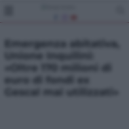
Emergenza abitativa,
Unione Inquilini:
«Oltre 170 milioni di
euro di fondi ex
Gescal mai utilizzati»