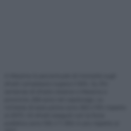
A Messina la percentuale di morosità sugli
sfratti complessivi supera il 92%. Su 314
sentenze di sfratto relative a Messina e
provincia, 206 sono nel capoluogo. Le
richieste di esecuzione sono 263 (+15% rispetto
al 2017). Gli sfratti eseguiti con la forza
pubblica sono 109, il 7, 95% in più rispetto al