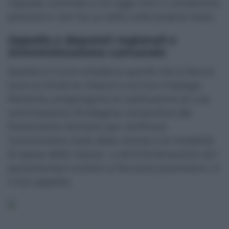
risposte concrete a chi oggi vive in condizione
precarie e non ha un tetto sulla propria testa.
Appello a deputati regionali e
Amministrazione comunale
Sposito e Currò chiedono quindi che si faccia
luce sui fondi ex Gescal e sul loro impiego.
Pertanto, propongono la costituzione di una
commissione d’indagine conoscitiva del
Parlamento Siciliano per verificare
l’ammontare reale delle risorse e le modalità
di spesa delle risorse. «
L’Amministrazione ed i
parlamentari siciliani si facciano promotori
», è
il loro appello.