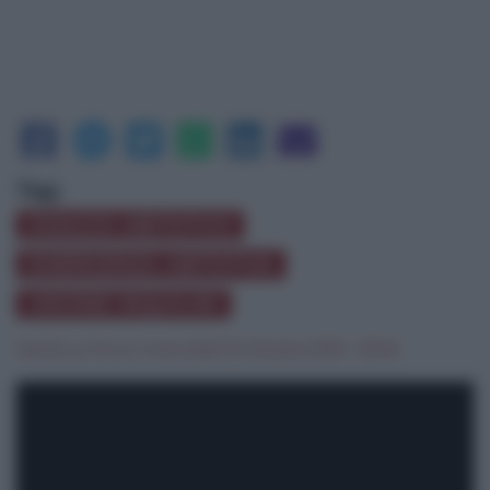
Tag:
DISAGIO ABITATIVO
EMERGENZA ABITATIVA
UNIONE INQUILINI
Danila La Torre
|
mercoledì 16 Ottobre 2019 - 09:18