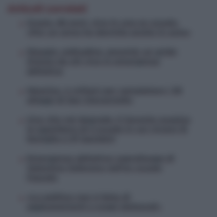
Articoli correlati
Grazia, 66 anni, vive in una ex scuola.
«Per un anno ho dormito anche in auto»
Disagio, solitudine, povertà: un grido
d’aiuto da chi vive in emergenza
abitativa
Messina, 4 milioni per completare i 30
alloggi di San Giovannello
Una vita nel degrado. Il Garante auspica
lo sgombero di 2 scuole in cui vivono 15
famiglie e 37 bambini
Emergenza abitativa: sopralluogo di
Valentina Zafarana nell’ex scuola
Foscolo
«La politica non è fatta di
aggiustamenti a scopi elettorali»