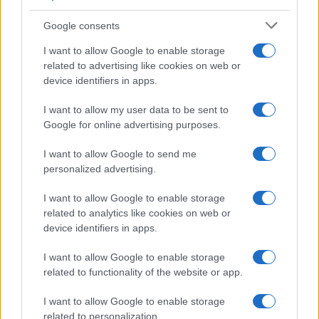
Google consents
La storia di Micos: la città perduta sul pianoro di
I want to allow Google to enable storage
Monte Scuderi
related to advertising like cookies on web or
device identifiers in apps.
I want to allow my user data to be sent to
Tempostretto - Quotidiano online delle
Google for online advertising purposes.
Città Metropolitane di Messina e
I want to allow Google to send me
Reggio Calabria
personalized advertising.
Editrice Tempo Stretto S.r.l.
I want to allow Google to enable storage
related to analytics like cookies on web or
Salita Villa Contino 15 - 98124 - Messina
device identifiers in apps.
Marco Olivieri
direttore responsabile
I want to allow Google to enable storage
Privacy Policy
related to functionality of the website or app.
Termini e Condizioni
I want to allow Google to enable storage
Contatti e info
related to personalization.