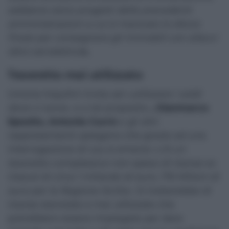
sebbene siano progetti delle precedenti
amministrazioni a cui è mancato lo sforzo
finale per consegnare gli immobili con allacci
idrici ed elettrici
».
Tesoretto mai utilizzato
Unione Inquilini invita ad «
utilizzare i soldi
dove ci sono
», e a tal proposito
, Gianmarco
Sposito, Antonio Currò
e gli altri
rappresentanti spiegano che grazie ad una
interrogazione di Leu è emerso «
c’è un
tesoretto complessivo non speso di risorse ex
Gescal di circa 1 miliardo di euro, 176 Milioni di
euro per la Regione Sicilia».
Si tratterebbe di
risorse stanziate e mai utilizzate che
potrebbero essere impiegate per dare