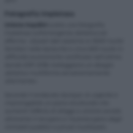
2017.
Fotografia impietosa
Unione inquilini
scatta una fotografia
impietosa sull’emergenza abitativa ed
afferma:
«Questi dati assieme ai 3000 nuclei
familiari nelle baracche e circa 600 nuclei in
difficoltà economiche certificate nell’ultimo
bando ERP 2018, tratteggiano un disagio
abitativo multiforme ed estremamente
allarmante».
Secondo il sindacato dunque «è
urgente e
improrogabile un piano strutturale che
aumenti l’offerta di alloggi a canone sociale
attraverso il recupero e l’autorecupero degli
immobili pubblici e privati inutilizzati
».