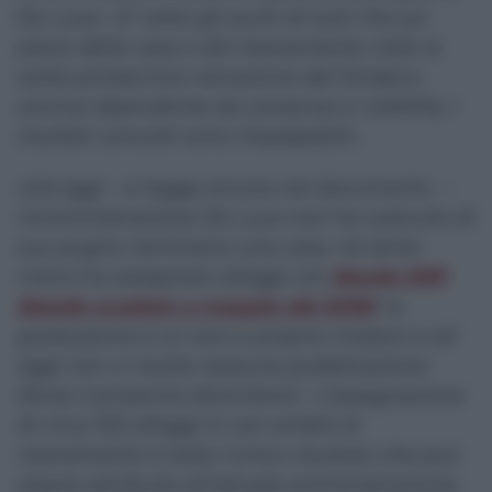
De Luca: «
E’ sotto gli occhi di tutti che sul
piano della casa e del risanamento, tolta la
solita pirotecnica narrazione del Sindaco,
oramai dipendente da consenso e visibilità, i
risultati concreti sono impalpabili».
«Ad oggi – si legge ancora nel documento –
l’amministrazione De Luca non ha costruito di
suo pugno nemmeno una casa, né tanto
meno ha assegnato alloggi con
Bando ERP
(bando scaduto a maggio del 2018)
; la
graduatoria è un vero e proprio mistero e ad
oggi non ci risulta nessuna pubblicazione
(forse il prossimo dicembre!). L’assegnazione
di circa 100 alloggi in vari ambiti di
risanamento è stato l’unico risultato che può
essere attribuito all’attuale amministrazione,