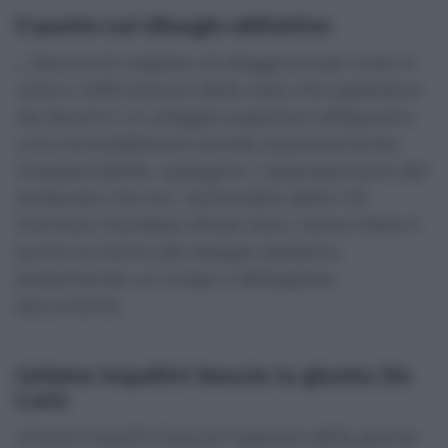
Il punto sul disagio abitativo
«
Decine di migliaia di alloggi privati vuoti in
città e 4000 precari della casa che aspettano
da decenni un alloggio popolare raffigurano
una contraddizione sociale assolutamente
insopportabile
», spiegano i rappresentanti del
sindacato che ieri, nell’ambito della VIII
Giornata mondiale Sfratti Zero, hanno fatto il
punto sul tema del disagio abitativo
presentando un lungo e dettagliato
documento.
Unione Inquilini boccia la giunta De
Luca
Unione Inquilini boccia l’operato della giunta