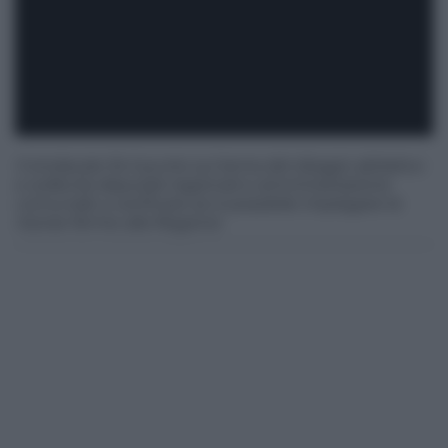
Il sindacato fa il punto sul tema del disagio abitativo
e sollecita deputati regionali e amministrazione
comunale a verificare se è possibile impiegare le
risorse ferme alla Regione