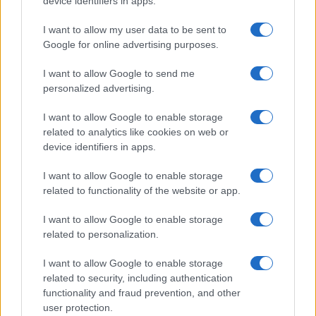
device identifiers in apps.
I want to allow my user data to be sent to
Tempostretto - Quotidiano online delle
Google for online advertising purposes.
Città Metropolitane di Messina e
I want to allow Google to send me
Reggio Calabria
personalized advertising.
Editrice Tempo Stretto S.r.l.
I want to allow Google to enable storage
related to analytics like cookies on web or
Salita Villa Contino 15 - 98124 - Messina
device identifiers in apps.
Marco Olivieri
direttore responsabile
I want to allow Google to enable storage
Privacy Policy
related to functionality of the website or app.
Termini e Condizioni
I want to allow Google to enable storage
Contatti e info
related to personalization.
info@tempostretto.it
I want to allow Google to enable storage
Telefono 090.9412305
related to security, including authentication
functionality and fraud prevention, and other
Fax 090.2509937 P.IVA 02916600832
user protection.
n° reg. tribunale 04/2007 del 05/06/2007