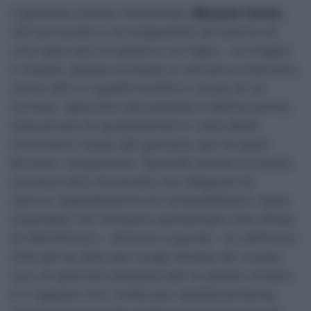
Il giovane autore messinese,
Simone Corso
,
nel suo script ci ha trasportati all’interno di
una casa ove un padre e un figlio – la moglie
e madre, spesso evocata, è venuta a mancare,
come altri in quelle località a causa di un
tumore- specchio del passato e dell’avvenire,
trascorrono la quotidianità in vista delle
imminenti nozze del giovane, per le quali
fervono i preparativi. Quando anche la futura
suocera sarà ricoverata con diagnosi di
cancro, esploderanno le contraddizioni, forse
insanabili, fra l’anziano pensionato che rifiuta
di identificare – almeno a parole – la raffineria
(che gli ha dato per lungo tempo da vivere)
con un pericolo assoluto per la salute umana
e il ragazzo che, molto più realisticamente,