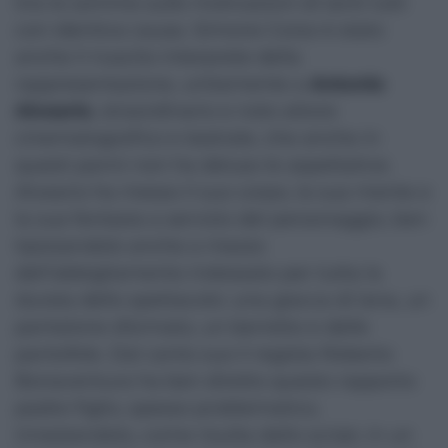
tira le somme sulle motivazioni di tanti lutti
con identica causa. Simone Corso è stato
anche il riuscito interprete della
rappresentazione, unitamente a
Antonio
Alveario
, straordinario e noto attore
cinematografico e teatrale, che anche in
questi panni non ha deluso le aspettative.
Alveario ha messo il suo corpo, la sua mente e
la sua fantasia a servizio del personaggio, ben
tipizzandolo anche a mezzo
dell’abbigliamento indossato per tutta la
durata dello spettacolo: una giacca di lana, un
pantalone sformato, un berretto e delle
pantofole. Dal canto suo il regista Roberto
Bonaventura ha ben diretto questo rapporto
padre-figlio, spesso problematico,
innestandolo, come risulta dallo script, in un