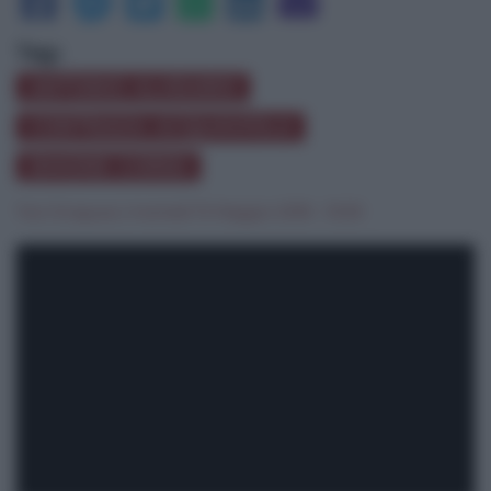
Tag:
ANTONIO ALVEARIO
CONTRADA ACQUAVIOLA
SIMONE CORSO
Tosi Siragusa
|
martedì 15 Maggio 2018 - 10:59