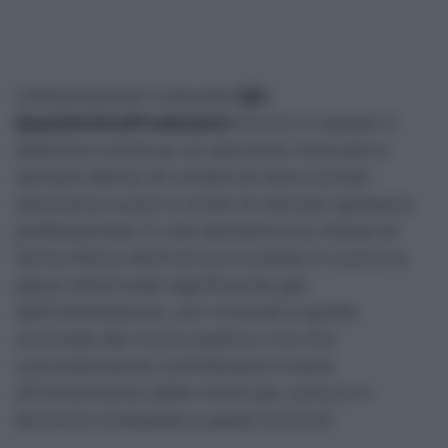
L’Associazione Culturale
QA-
QuasiAnimaProduzioni
anche in questa V
edizione continua un percorso ricercato e
sempre denso di contenuti etico-sociali
attraverso autori e artisti di elevato spessore
professionale. E così domenica la chiesa di
Santa Maria Alemanna è andata in scena la
piece oltremodo significante già
dall’intitolazione, con rimandi a quella
contrada dal nome poetico, ma che
concretamente contribuisce invece
all’incremento delle morti per cancro in
territorio milazzese e paesi limitrofi.