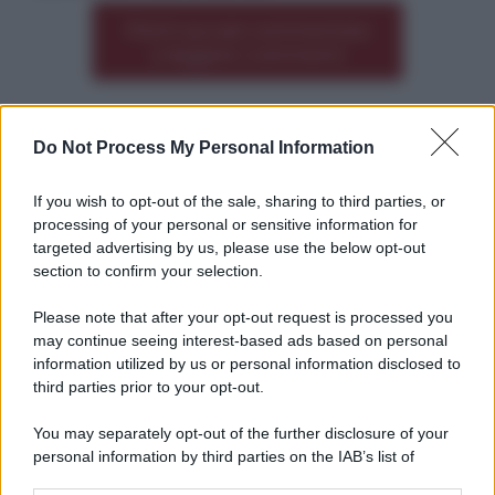
Premi qui per commentare
*
o leggere i commenti
Do Not Process My Personal Information
Altre dalla home
If you wish to opt-out of the sale, sharing to third parties, or
processing of your personal or sensitive information for
targeted advertising by us, please use the below opt-out
section to confirm your selection.
Please note that after your opt-out request is processed you
*
may continue seeing interest-based ads based on personal
information utilized by us or personal information disclosed to
*
third parties prior to your opt-out.
Idrogeno verde, viaggio nell’hub sperimentale del
Cnr a Capo D’Orlando VIDEO
You may separately opt-out of the further disclosure of your
personal information by third parties on the IAB’s list of
downstream participants.