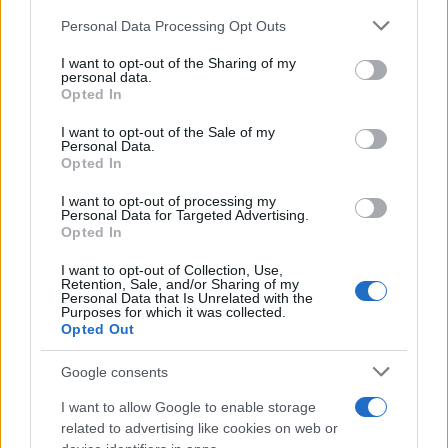
Personal Data Processing Opt Outs
This information may also be disclosed by us to third parties
on the IAB’s List of Downstream Participants that may further
I want to opt-out of the Sharing of my
disclose it to other third parties.
personal data.
Opted In
Please note that this website/app uses one or more Google
services and may gather and store information including but
I want to opt-out of the Sale of my
Personal Data.
not limited to your visit or usage behaviour. You may click to
Nasce M’ama Club & Restaurant, ritorno alle
Opted In
grant or deny consent to Google and its third-party tags to
origini tra mare e gusto
use your data for below specified purposes in below Google
I want to opt-out of processing my
consent section.
Personal Data for Targeted Advertising.
Opted In
I want to opt-out of Collection, Use,
Retention, Sale, and/or Sharing of my
Personal Data that Is Unrelated with the
Purposes for which it was collected.
Opted Out
Google consents
La storia di Micos: la città perduta sul pianoro di
I want to allow Google to enable storage
Monte Scuderi
related to advertising like cookies on web or