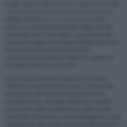
luogo – quella casa situata in quella contrada
– ove risuona costante la sirena dell’amata-
odiata raffineria, e la vicinanza al centro
storico e al mare è deturpata dagli scempi
industriali con i loro veleni. Le posizioni dei
due personaggi sulla responsabilità derivanti
da quell’inquinamento sembrano
radicalmente opposte e riflettono quelle di
due generazioni a confronto.
La tematica scottante lascia certamente
riflettere e sgomenta in uno e il tutto è ben
stemperato dai toni di tenera ironia che
caratterizzano i dialoghi. Bellezza e poesia
sono svilite dalla scelleratezza delle scelte
industriali, e le scene, ove campeggiano, quali
installazioni, dei velieri di diverse dimensioni,