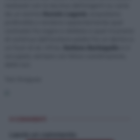
realizzati con la tecnica dell’origami su carta
da un esimio
Nunzio Laganà
, acquistano
profondità e rendono sapientemente quel
contrasto fra sogno e disfatta e quel muoversi
di continuo dell’anziano padre fra un dentro e
un fuori di sé. Infine,
Stefano Barbagallo
si è
occupato, sempre con felice coordinazione,
delle luci.
Tosi Siragusa
0 COMMENTI
Lascia un commento