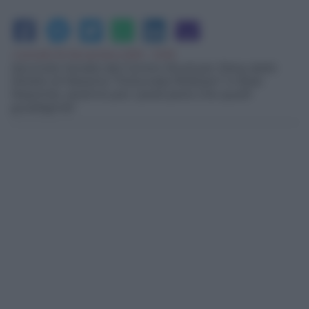
martedì 02 Novembre 2010 - 10:35
Secondo l'analisi del Centro Studi per l’Area dello
Stretto di Messina “Fortunata Pellizzeri” e Rete
Noponte, saranno più i posti persi che quelli
guadagnati