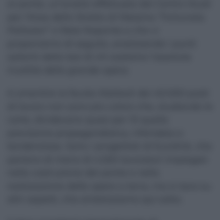
al ponte, un’analisi effettuata dal Centro Studi
per l’Area dello Stretto di Messina “Fortunata
Pellizzeri” e Rete Noponte e che vi
proponiamo di seguito, analizzando i punti
salienti della tesi di chi sostiene l’assoluta
inutilità della grande opera.
A smentire la favola-Matteoli dei 40.000 posti
di lavoro non sono più coloro che, studiando le
carte, dividevano quasi per 10 quella
previsione propagandistica, infondata e
tendenziosa. Sono i progettisti di Eurolink, che
parlano di meno di 4.500 lavoratori impiegati
nella costruzione del ponte e nella
realizzazione delle opere a terra, ma si tace su
altri aspetti, che sintetizziamo qui sotto.