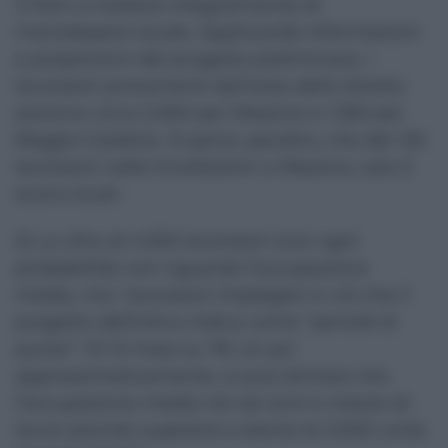
1) Non si tratterà integralmente di
manodopera locale. Applicando informazioni
e proporzioni del progetto preliminare, i
lavoratori provenienti dall’area dello Stretto
saranno circa 2.000 per Messina e 1.350 per
Reggio Calabria. Si pensi, peraltro, che dei 125
lavoratori nelle trivellazioni a Messina, solo 5
erano locali.
2) La cifra di 4.500 lavoratori (con ogni
probabilità) non riguarda l’occupazione
media, ma i lavoratori impiegati in ciò che il
progetto definitivo indica come “periodi di
punta”: 10-12 mesi su 78. Un po’
approssimativamente, si può stimare che
l’occupazione media nei sei anni e mezzo di
lavori previsti supererà a stento le 3.000 unità