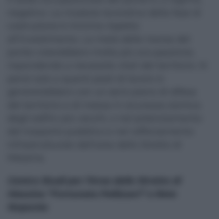
negativo. La ricaduta lavorativa della fase di
costruzione è minima rispetto
all’investimento. La metà delle risorse del
ponte creerebbero molta più occupazione,
rispondendo a necessità vitali del territorio. Si
pensi solo a quanti posti di lavoro si
genererebbero con un serio piano di difesa
del territorio e di messa in sicurezza sismica
degli edifici più vecchi, o nel potenziamento
del trasporto pubblico e nel rafforzamento
infrastrutturale dell’area dello Stretto di
Messina.
Centro Studi per l’Area dello Stretto di
Messina “Fortunata Pellizzeri” e Rete
Noponte