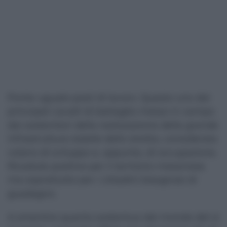
Ponte uguale posti di lavoro. Questo uno dei
principali cavalli di battaglia messo in campo
dai sostenitori della realizzazione della grande
infrastruttura stabile dello stretto, considerata
volano di sviluppo e, appunto, di occupazione.
Ricadute positive per il territorio messinese
ma soprattutto per i cittadini bisognosi di
guadagno.
A smentire quanto sostentuo dal mondo del sì