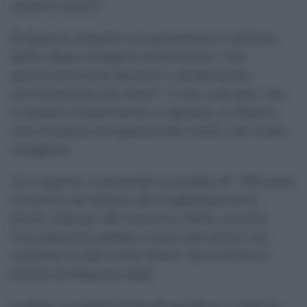
(quanti locali?).
3) Questo impatto occupazionale è definito
dallo stesso progetto preliminare “non
particolarmente elevato in proporzione
all’imponenza dei lavori”. Il che vuol dire: con
lo stesso investimento, in genere, si ottiene
una ricaduta occupazionale molto, ma molto
maggiore.
4) A regime, si prevede la perdita di 1.100 posti
di lavoro nel settore del traghettamento
(fonte: Advisor del Governo, 2001), mentre
l’occupazione stabile creata dal ponte non
supererà le 220 unità (fonte: documenti di
Stretto di Messina SpA).
Il saldo occupazionale del ponte è, a regime,