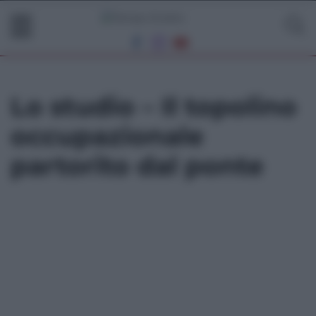
Lo studio – Il topolino
occupazionale
partorito dal ponte