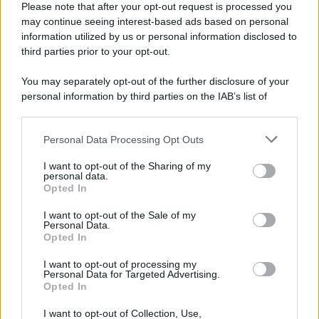
Please note that after your opt-out request is processed you
*
may continue seeing interest-based ads based on personal
information utilized by us or personal information disclosed to
*
third parties prior to your opt-out.
Idrogeno verde, viaggio nell’hub sperimentale del
Cnr a Capo D’Orlando VIDEO
You may separately opt-out of the further disclosure of your
personal information by third parties on the IAB’s list of
downstream participants.
Personal Data Processing Opt Outs
This information may also be disclosed by us to third parties
on the IAB’s List of Downstream Participants that may further
I want to opt-out of the Sharing of my
disclose it to other third parties.
personal data.
Opted In
Please note that this website/app uses one or more Google
services and may gather and store information including but
I want to opt-out of the Sale of my
Personal Data.
not limited to your visit or usage behaviour. You may click to
Nasce M’ama Club & Restaurant, ritorno alle
Opted In
grant or deny consent to Google and its third-party tags to
origini tra mare e gusto
use your data for below specified purposes in below Google
I want to opt-out of processing my
consent section.
Personal Data for Targeted Advertising.
Opted In
I want to opt-out of Collection, Use,