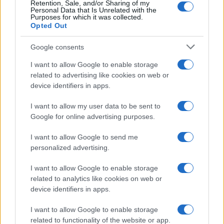
Retention, Sale, and/or Sharing of my
Personal Data that Is Unrelated with the
Purposes for which it was collected.
Opted Out
Google consents
Mini svincoli per i cantieri del raddoppio, avviate le
I want to allow Google to enable storage
operazioni preliminari
related to advertising like cookies on web or
device identifiers in apps.
I want to allow my user data to be sent to
Tempostretto - Quotidiano online delle
Google for online advertising purposes.
Città Metropolitane di Messina e
I want to allow Google to send me
Reggio Calabria
personalized advertising.
Editrice Tempo Stretto S.r.l.
I want to allow Google to enable storage
related to analytics like cookies on web or
Salita Villa Contino 15 - 98124 - Messina
device identifiers in apps.
Marco Olivieri
direttore responsabile
I want to allow Google to enable storage
Privacy Policy
related to functionality of the website or app.