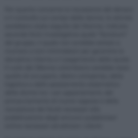
Per quanto concerne la riscossione del denaro
e il controllo sul campo delle donne, le attività
sarebbero state seguite dal 34enne, indicato
secondo fonti investigative quale “factotum”
del gruppo, il quale non avrebbe esitato a
ricorrere a toni intimidatori per garantire la
disciplina interna e il pagamento delle quote.
Il ruolo del 39enne colombiano sarebbe stato
quello di occuparsi, dietro compenso, della
logistica e dello spostamento sistematico
delle donne tra i vari appartamenti, del
procacciamento di nuove ragazze e della
riscossione dei fondi necessari alla
pubblicazione degli annunci pubblicitari
online necessari ad attirare i clienti.