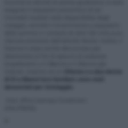
Durante le attività di polizia giudiziaria, è stato
eseguito il sequestro preventivo di sei
immobili risultati nella disponibilità degli
indagati, nonché il rinvenimento e sequestro
della somma in contanti di oltre 120 mila euro,
ritenuta provento dell’attività illecita. Inoltre, il
34enne è stato anche denunciato per
detenzione ai fini di spaccio di sostanze
stupefacenti, e il 58enne e il 30enne già
indicati, insieme ad un
57enne e a due donne
di 31 e 58anni loro familiari, sono stati
denunciati per riciclaggio.
-Foto ufficio stampa Carabinieri-
(ITALPRESS).