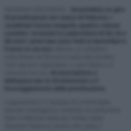
PALERMO (ITALPRESS) –
Smantellato un giro
di prostituzione nel centro di Palermo. I
carabinieri hanno eseguito quattro misure
cautelari
.
Arrestati tre palermitani di 30, 34 e
58 anni: i primi due sono finiti ai domiciliari e
il terzo in carcere.
Mentre un cittadino
colombiano di 39 anni è stato denunciato.
Tutti devono rispondere, a vario titolo e in
concorso tra loro,
di associazione a
delinquere per lo sfruttamento e il
favoreggiamento della prostituzione.
L’operazione è il risultato di un’articolata
attività investigativa condotta tra settembre
2024 e febbraio 2025 dai militari della
Stazione Palermo Centro che, sotto il