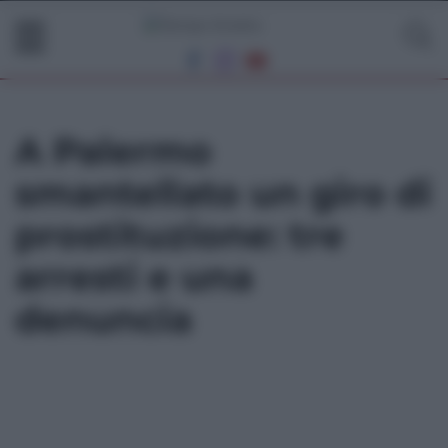
A Palermo
smantellato un giro di
prostituzione: tre
arresti e una
denuncia