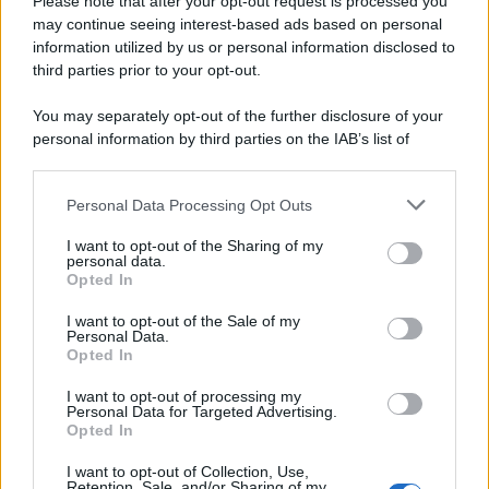
Please note that after your opt-out request is processed you
may continue seeing interest-based ads based on personal
information utilized by us or personal information disclosed to
third parties prior to your opt-out.
Idrogeno verde, viaggio nell’hub sperimentale del
Cnr a Capo D’Orlando VIDEO
You may separately opt-out of the further disclosure of your
personal information by third parties on the IAB’s list of
downstream participants.
Personal Data Processing Opt Outs
This information may also be disclosed by us to third parties
on the IAB’s List of Downstream Participants that may further
I want to opt-out of the Sharing of my
disclose it to other third parties.
personal data.
Opted In
Please note that this website/app uses one or more Google
services and may gather and store information including but
I want to opt-out of the Sale of my
Personal Data.
not limited to your visit or usage behaviour. You may click to
Nasce M’ama Club & Restaurant, ritorno alle
Opted In
grant or deny consent to Google and its third-party tags to
origini tra mare e gusto
use your data for below specified purposes in below Google
I want to opt-out of processing my
consent section.
Personal Data for Targeted Advertising.
Opted In
I want to opt-out of Collection, Use,
Retention, Sale, and/or Sharing of my