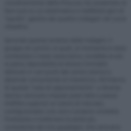
coordinamento della Procura, ha consentito di
fare luce su un sistematico e redditizio giro di
“squillo”, gestito dai quattro indagati nel cuore
cittadino.
Secondo quanto emerso dalle indagini, il
gruppo di uomini, ai quali, al momento è stato
contestato il reato associativo, avrebbe avuto
la piena diponibilità di diversi immobili,
dislocati in vari punti del centro storico e
destinati unicamente al meretricio. All’interno
di queste “case di appuntamento”, a diverse
donne venivano imposti posti letto e prezzi
d’affitto superiori al valore di mercato,
configurandosi una vera e propria condotta
finalizzata a trattenere la parte più
consistente dei loro guadagni, che venivano