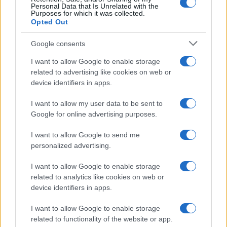
Personal Data that Is Unrelated with the
Purposes for which it was collected.
Opted Out
Google consents
La storia di Micos: la città perduta sul pianoro di
I want to allow Google to enable storage
Monte Scuderi
related to advertising like cookies on web or
device identifiers in apps.
I want to allow my user data to be sent to
Tempostretto - Quotidiano online delle
Google for online advertising purposes.
Città Metropolitane di Messina e
I want to allow Google to send me
Reggio Calabria
personalized advertising.
Editrice Tempo Stretto S.r.l.
I want to allow Google to enable storage
related to analytics like cookies on web or
Salita Villa Contino 15 - 98124 - Messina
device identifiers in apps.
Marco Olivieri
direttore responsabile
I want to allow Google to enable storage
Privacy Policy
related to functionality of the website or app.
Termini e Condizioni