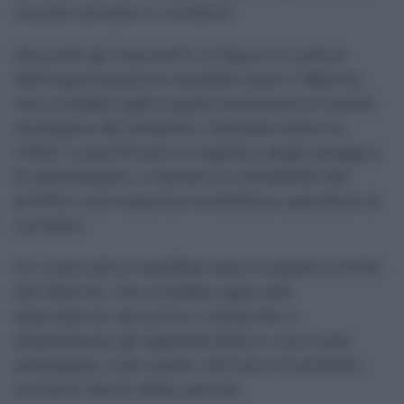
riscossi sempre in contanti.
Secondo gli inquirenti, la figura al vertice
dell’organizzazione sarebbe stato il 58enne,
che avrebbe agito quale promotore e mente
strategica del sodalizio. Sarebbe stato lui,
infatti, a pianificare la logistica degli alloggi e
le prenotazioni, a tenere la contabilità dei
profitti e ad impartire le direttive operative ai
complici.
Un ruolo attivo sarebbe stato ricoperto anche
dal 30enne, che avrebbe agito alle
dipendenze del primo, mettendo a
disposizione gli appartamenti e una carta
prepagata, sulla quale venivano incanalati i
proventi illeciti delle attività.