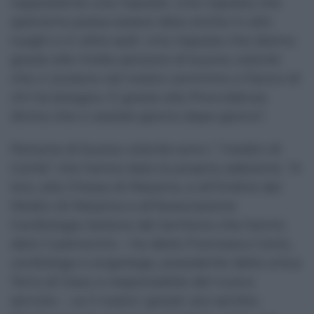
rappresenta una risposta. Una risposta che
speriamo possa essere data anche in altri
luoghi e in altre sedi. Una risposta che diamo
grazie alle molte persone di buona volontà
che ci aiutano nel nostro cammino a fianco di
chi ha bisogno. E grazie alla Provvidenza
divina che ci assiste giorno dopo giorno”.
Persone di buona volontà sono i “medici di
Carità” che hanno dato la propria adesione. “A
loro, alla Chiesa di Messina, e all’Ordine dei
Medici di Messina e all’Associazione
Cardiologia Italiana del territorio che hanno
dato il patrocinio – ha detto Francesco Certo,
cardiologo e angiologo, presidente della onlus
Terra di Gesù e responsabile del nuovo
servizio – va il nostro ‘grazie’ più sentito.