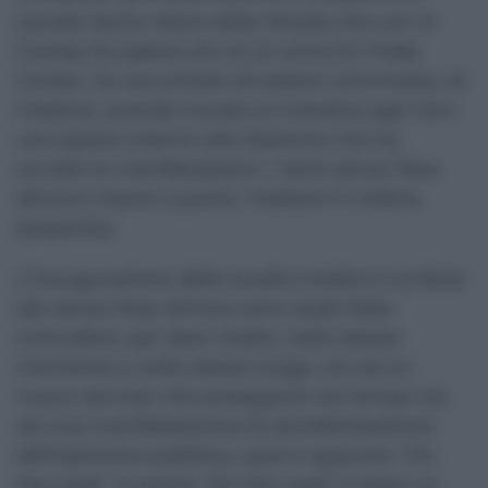
sociale Santa Maria della Strada che con la
Caritas ha aperto più di un anno fa l’Help
Center, ha raccontato di essersi commosso, di
mattina, avendo trovato al Giardino egli Ulivi,
uno spazio interno alla Stazione che ha
accolto le manifestazioni, i tanti senza fissa
dimora intenti a pulire, mettere in ordine,
preparare.
L’inaugurazione dello studio medico e la festa
dei senza fissa dimora sono state fatte
coincidere, per dare risalto, nello stesso
momento e nello stesso luogo, sia ad un
nuovo servizio che proseguirà nel tempo sia
ad una manifestazione di sensibilizzazione
dell’opinione pubblica, qual è appunto “On
the road”. E anche “On the road” è stata un