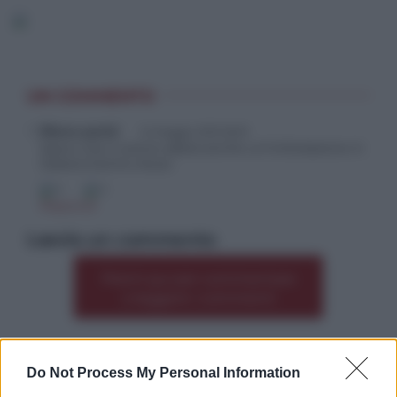
UN COMMENTO
liliana parisi
14 Maggio 2013 06:15
Spero che il centro abbia anche un’intitolazione in
italiano:Centro Aiuto
0
0
Rispondi
Lascia un commento
Premi qui per commentare
*
o leggere i commenti
Do Not Process My Personal Information
Altre dalla home