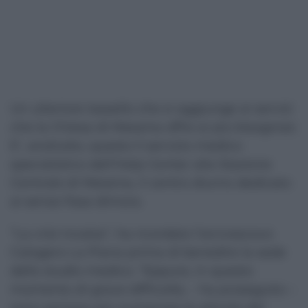
Un ulteriore tassello che si aggiunge ai servizi
che la Chiesa di Messina offre ai più bisognosi.
E’, anzitutto, questo il servizio medico
specialistico dell’Help Center alla Stazione
Centrale di Messina, il centro diurno dedicato
ai senza fissa dimora.
“La crisi incalza”, ha ricordato l’arcivescovo
Calogero La Piana prima di benedire la sede
dello studio medico. “Eppure, in questo
momento di grave difficoltà, – ha proseguito –