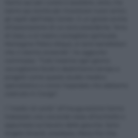
Siamo qui per curare e assistere, certo, ma
siamo qui anche per incontrare nuovi amici,
gli ospiti dell’Help Center. E un grazie anche
all’associazione di cui sono presidente, Terra
di Gesù, e al nostro consigliere spirituale,
Monsignor Pietro Aliquò, ai tanti benefattori
che ci stanno aiutando”, ha aggiunto
commosso. “Tutti insieme ogni giorno
raccogliamo fondi e dedichiamo tempo a
progetti come questo studio medico
specialistico o come l’ospedale che abbiamo
costruito in Congo”.
I “medici di carità” all’inaugurazione hanno
indossato una coccarda rossa all’occhiello o
appuntata sul bavero delle giacche. Sono
Angelo Sinardi, anestesia, Maria Pia Vita,