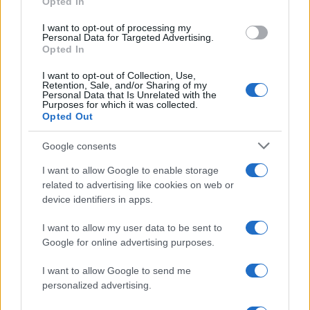
Nasce M’ama Club & Restaurant, ritorno alle
Opted In
grant or deny consent to Google and its third-party tags to
origini tra mare e gusto
use your data for below specified purposes in below Google
I want to opt-out of processing my
consent section.
Personal Data for Targeted Advertising.
Opted In
I want to opt-out of Collection, Use,
Retention, Sale, and/or Sharing of my
Personal Data that Is Unrelated with the
Purposes for which it was collected.
Opted Out
Google consents
La storia di Micos: la città perduta sul pianoro di
I want to allow Google to enable storage
Monte Scuderi
related to advertising like cookies on web or
device identifiers in apps.
I want to allow my user data to be sent to
Tempostretto - Quotidiano online delle
Google for online advertising purposes.
Città Metropolitane di Messina e
I want to allow Google to send me
Reggio Calabria
personalized advertising.
Editrice Tempo Stretto S.r.l.