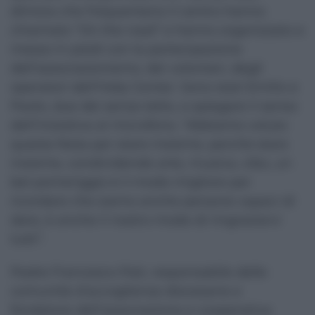
dimora che frequentano il centro hanno
chiamato “On the road” e hanno organizzato e
messo in piedi con la partecipazione
dell’associazionismo, dei volontari, degli
operatori dell’Help Center. Sono stati Emilio e
Paolo, due dei senza tetto, a spiegare il senso
dell’iniziativa al microfono. “Abbiamo voluto
questa festa per stare insieme, perché stare
insieme, condividendo arte, musica, cibo, un
bel pomeriggio è il modo migliore per
ricordare che siamo anche persone capaci di
dare, è anche il nostro modo di ringraziarvi
tutti”.
Padre Francesco Pati, responsabile delle
comunità d’accoglienza diocesane e
fondatore dell’associazione e cooperativa