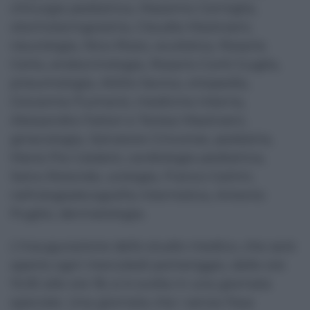
chirurgia pediatrica, Massimo Cerniglia,
otorinolaringoiatria, Claudia Mastroeni,
neurologia, Nico Rizzo, oculistica, Rosaria
Certo, endocrinologia, Rosario Conti Guglia,
pneumologia, Attilio Savica, ortopedia,
Giovanna Fiumanò, medicina interna,
Alessandra Fattori e Teresa Mastroeni,
ginecologia, Salvatore Cinconze, pediatria,
Maria Pia Calabrò, cardiologia pediatrica,
Salvo Rotondo, urologia, Franco Galimi,
nefrologia/ecografia internistica, Antonio
Puglisi, dermatologia.
L’inaugurazione dello studio medico, che sarà
aperto ogni mercoledì pomeriggio, dalle ore
15.30 alle ore 18, si è svolta in una giornata
speciale. Una giornata che i senza fissa