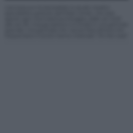
L’arcivescovo ha benedetto lo studio medico
specialistico gratuito dell’Help Center, che sarà
aperto ogni mercoledì pomeriggio, dalle ore 15.30
alle ore 18. L'inaugurazione si è svolta in una giornata
speciale. Una giornata che i senza fissa dimora che
frequentano il centro hanno chiamato “On the road”