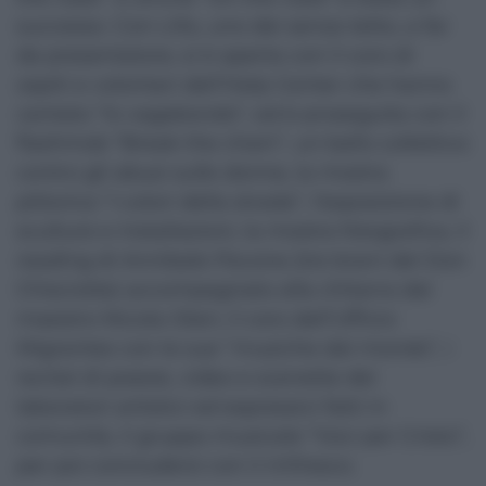
successo. Con Lillo, uno dei senza tetto, a far
da presentatore, si è aperta con il coro di
ospiti e volontari dell’Help Center che hanno
cantato “Io vagabondo”, ed è proseguita con il
flashmob “Break the chain”, un ballo collettivo
contro gli abusi sulle donne, la mostra
pittorica “I colori della strada”, l’esposizione di
sculture e installazioni, la mostra fotografica, il
reading di Annibale Pavone (tre brani del Don
Chisciotte) accompagnato alla chitarra dal
maestro Nicola Oteri, il coro dell’Ufficio
Migrantes con le sue “musiche dal mondo”, i
recital di poesie, video e scenette dei
laboratori artistici ed espressivi fatti in
comunità, il gruppo musicale “Voci per Cristo”,
per poi concludersi con il rinfresco.