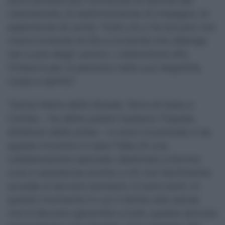
sono sempre più numerose le attività del
volontariato, le testimonianze di impegno, le
esperienze di carità. Tutto ciò ci fa toccare con
mano la bontà di Dio e la bontà che alberga
nel cuore degli uomini. L’attenzione ella
Chiesa è per la persona nella sua itegralità,
corpo e spirito”.
“Santa Maria della Strada, Terra di Gesù e
Caritas – ha detto padre Gaetano Tripodo,
direttore della aritas – si sono incontrate e da
questo incontro è nata l’idea di una
collaborazione speciale, destinata a fornire
cure e assistenza anche a chi non facilmente
accede al servizio sanitario. E sono tanti. In
questo momento in cui il diritto alla salute
non è davvero garantito a tutti, questo servizio