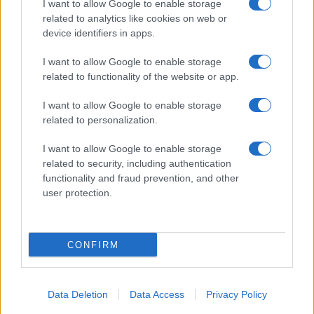
I want to allow Google to enable storage
related to analytics like cookies on web or
Salita Villa Contino 15 - 98124 - Messina
device identifiers in apps.
Marco Olivieri
direttore responsabile
I want to allow Google to enable storage
Privacy Policy
related to functionality of the website or app.
Termini e Condizioni
I want to allow Google to enable storage
Contatti e info
related to personalization.
info@tempostretto.it
I want to allow Google to enable storage
Telefono 090.9412305
related to security, including authentication
functionality and fraud prevention, and other
Fax 090.2509937 P.IVA 02916600832
user protection.
n° reg. tribunale 04/2007 del 05/06/2007
Preferenze Privacy
CONFIRM
Questo sito è associato alla
Data Deletion
Data Access
Privacy Policy