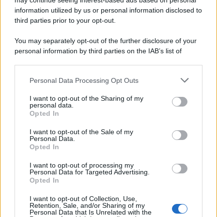
may continue seeing interest-based ads based on personal
information utilized by us or personal information disclosed to
*
third parties prior to your opt-out.
Idrogeno verde, viaggio nell’hub sperimentale del
Cnr a Capo D’Orlando VIDEO
You may separately opt-out of the further disclosure of your
personal information by third parties on the IAB’s list of
downstream participants.
Personal Data Processing Opt Outs
This information may also be disclosed by us to third parties
on the IAB’s List of Downstream Participants that may further
I want to opt-out of the Sharing of my
disclose it to other third parties.
personal data.
Opted In
Please note that this website/app uses one or more Google
services and may gather and store information including but
I want to opt-out of the Sale of my
Personal Data.
not limited to your visit or usage behaviour. You may click to
Nasce M’ama Club & Restaurant, ritorno alle
Opted In
grant or deny consent to Google and its third-party tags to
origini tra mare e gusto
use your data for below specified purposes in below Google
I want to opt-out of processing my
consent section.
Personal Data for Targeted Advertising.
Opted In
I want to opt-out of Collection, Use,
Retention, Sale, and/or Sharing of my
Personal Data that Is Unrelated with the