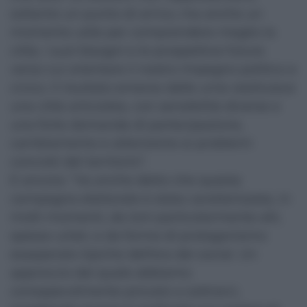
soltanto un punto di arrivo, ma anche un
momento utile per comprendere meglio la
città, i suoi bisogni e le prospettive future
verso cui orientare il nostro impegno politico e
civico. Il risultato emerso dalle urne restituisce
una città articolata, con sensibilità diverse e
una forte domanda di partecipazione,
cambiamento e attenzione ai problemi
concreti del territorio”.
E ancora: “Va anche detto che questa
campagna elettorale è stata caratterizzata, in
molti momenti, da toni particolarmente alti,
spesso urlati, e da forme di protagonismo
esasperato tipiche dell’era dei social. Un
approccio dal quale abbiamo
consapevolmente provato a sottrarci,