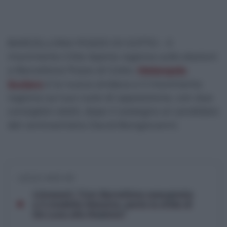
BARCELLONA POZZO DI GOTTO – Il
movimento Città Aperta ragiona sulle elezioni
a Barcellona Pozzo di Gotto.
Melangela
Scolaro
è la nuova sindaca e il movimento
ragiona sul suo ruolo di opposizione, con due
consiglieri eletti, dopo il sostegno al candidato
del centrosinistra David Bongiovanni.
Limosani: “Con Barcellona espugnata
e il modello Messina, parte la sfida di
De Luca alla Regione”