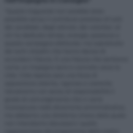
nell’impegno in Consiglio”
“Questo traguardo non sarebbe stato
possibile senza il contributo prezioso di tutti:
dei candidati, degli attivisti, dei volontari, di
chi ha dedicato tempo, energie, passione a
questa campagna elettorale, ma soprattutto
dei tanti cittadini che hanno deciso di
accordarci fiducia. È una fiducia che sentiamo
come un impegno serio e concreto verso la
città. Città Aperta sarà una forza di
opposizione attenta, rigorosa e coerente.
Valuteremo con senso di responsabilità il
grado di coinvolgimento che ci verrà
riconosciuto nelle dinamiche amministrative,
ma abbiamo una direttrice chiara dalla quale
non intendiamo discostarci: quella
rappresentata dal programma della nostra