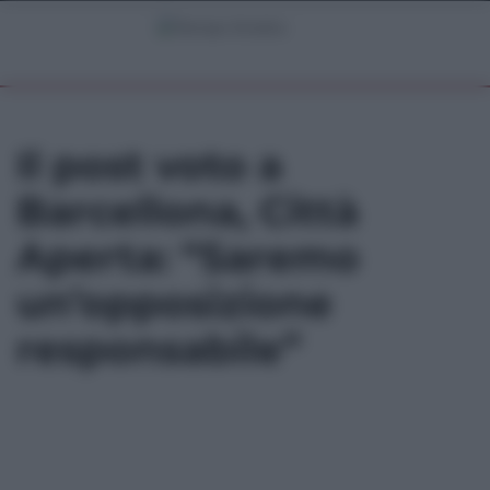
Il post voto a
Barcellona, Città
Aperta: “Saremo
un’opposizione
responsabile”