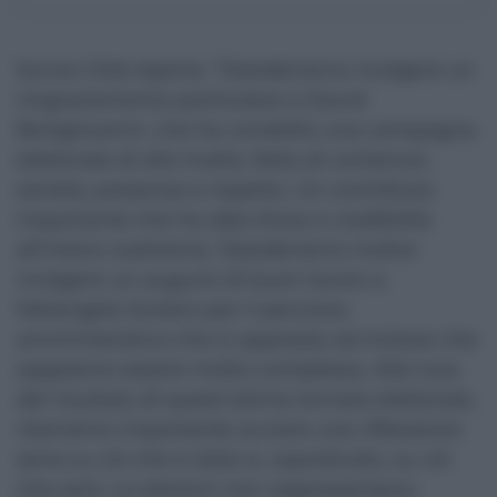
Scrive Città Aperta: “Desideriamo rivolgere un
ringraziamento particolare a David
Bongiovanni, che ha condotto una campagna
elettorale di alto livello, fatta di contenuti,
serietà, presenza e rispetto. Un contributo
importante che ha dato forza e credibilità
all’intera coalizione. Desideriamo inoltre
rivolgere un augurio di buon lavoro a
Melangela Scolaro per il percorso
amministrativo che si appresta ad iniziare che
sappiamo essere molto complesso. Alla luce
del risultato di quest’ultima tornata elettorale,
riteniamo importante avviare una riflessione
seria su ciò che è stato e, soprattutto, su ciò
che sarà. Le elezioni non rappresentano