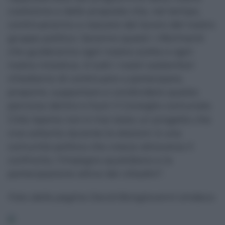
coalizione e dalle proposte che, nel tempo,
continueranno a nascere dal lavoro del nostro
gruppo politico. Saranno questi i riferimenti
che guideranno ogni nostra scelta e ogni
nostra iniziativa. A tutti i nostri sostenitori
chiediamo di continuare a partecipare,
proporre, supportare e condividere questo
percorso dentro e fuori il Consiglio comunale.
Città Aperta non è mai stata un progetto che
vive soltanto durante le elezioni: è una
comunità politica che cresce attraverso il
confronto, l’impegno quotidiano e la
partecipazione attiva dei cittadini”.
Foto dalla pagina David Bongiovanni sindaco
.