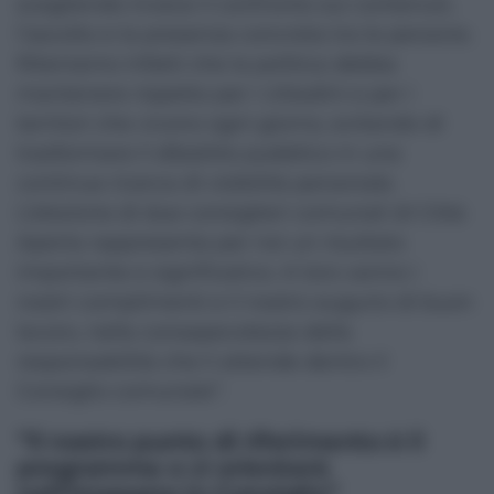
scegliendo invece il confronto sui contenuti,
l’ascolto e la presenza concreta tra le persone.
Riteniamo infatti che la politica debba
mantenere rispetto per i cittadini e per i
territori che vivono ogni giorno, evitando di
trasformare il dibattito pubblico in una
continua ricerca di visibilità personale.
L’elezione di due consiglieri comunali di Città
Aperta rappresenta per noi un risultato
importante e significativo. A loro vanno i
nostri complimenti e il nostro augurio di buon
lavoro, nella consapevolezza della
responsabilità che li attende dentro il
Consiglio comunale”.
“Il nostro punto di riferimento è il
programma e ci orienterà