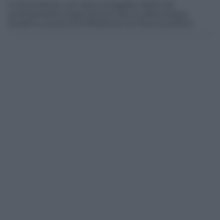
Il movimento, con due consiglieri eletti nel
centrosinistra, augura buon lavoro alla sindaca
Scolaro e avvia una riflessione sul futuro politico