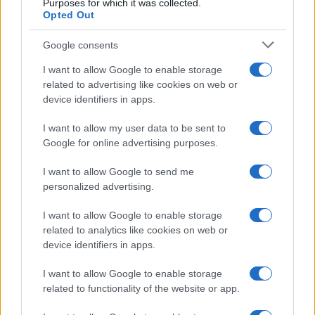
Purposes for which it was collected.
Opted Out
Google consents
Messina. Discarica in via Seminario Estivo,
I want to allow Google to enable storage
individuato e denunciato un residente
related to advertising like cookies on web or
device identifiers in apps.
I want to allow my user data to be sent to
Tempostretto - Quotidiano online delle
Google for online advertising purposes.
Città Metropolitane di Messina e
I want to allow Google to send me
Reggio Calabria
personalized advertising.
Editrice Tempo Stretto S.r.l.
I want to allow Google to enable storage
related to analytics like cookies on web or
Salita Villa Contino 15 - 98124 - Messina
device identifiers in apps.
Marco Olivieri
direttore responsabile
I want to allow Google to enable storage
Privacy Policy
related to functionality of the website or app.
Termini e Condizioni