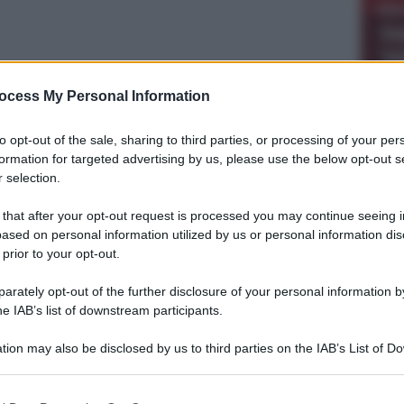
Me
di 
M
Co
M
inc
st
ocess My Personal Information
l
A
to opt-out of the sale, sharing to third parties, or processing of your per
VEN
formation for targeted advertising by us, please use the below opt-out s
Ve
 selection.
Mari
test
LÀ
PALAMILI
 that after your opt-out request is processed you may continue seeing i
Mes
ased on personal information utilized by us or personal information dis
 2019 - 08:00
Ve
 prior to your opt-out.
Fond
rately opt-out of the further disclosure of your personal information by
Teat
he IAB’s list of downstream participants.
Ve
tion may also be disclosed by us to third parties on the IAB’s List of 
Appl
 that may further disclose it to other third parties.
Sofo
 that this website/app uses one or more Google services and may gath