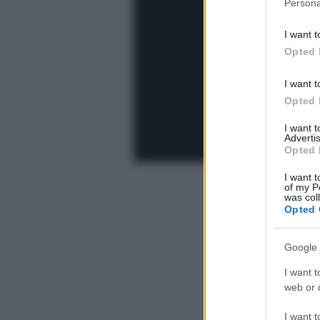
Persona
information 
deny consent
I want t
in below Go
Opted 
I want t
Opted 
I want 
Advertis
Opted 
I want t
of my P
was col
Opted 
Google 
I want t
web or d
I want t