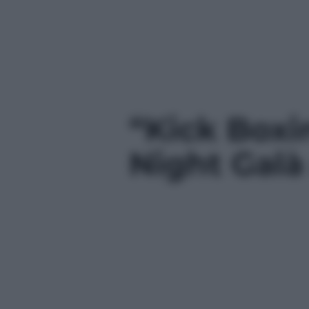
“Kick Boxi
Night Galà 