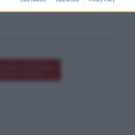
Data Deletion
Data Access
Privacy Policy
*
 qui per commentare
leggere i commenti