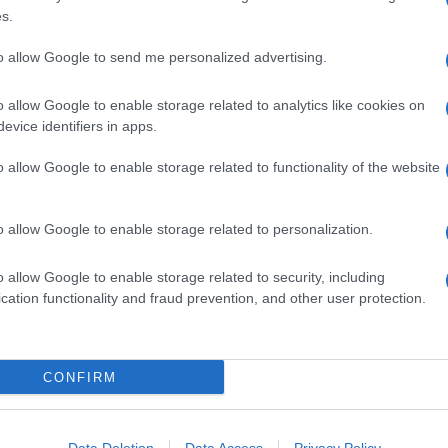
s.
to allow Google to send me personalized advertising.
ivi per il Night Galà di Kickboxing
o allow Google to enable storage related to analytics like cookies on
i marziali organizzata dalla Martial Kombat
evice identifiers in apps.
a edizione.
o allow Google to enable storage related to functionality of the website
marzo ed è aperto a tutte le Associazioni,
 K1 Style; Full Contact; Point Fighting; Light
o allow Google to enable storage related to personalization.
Personale; Kata/Forme con Armi; Forme
 Tradizionali, le discipline che saranno dai
o allow Google to enable storage related to security, including
cation functionality and fraud prevention, and other user protection.
di per le Selezioni AISUDAN, evento di arti
ionale. Prevista anche l’assegnazione del
CONFIRM
t Pro. A contenderlo saranno l’azzurro
toghese Tiago Lima.