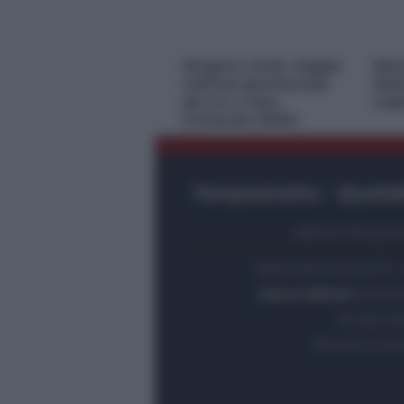
*
*
Idrogeno verde, viaggio
Nasc
nell’hub sperimentale
Rest
del Cnr a Capo
orig
D’Orlando VIDEO
Tempostretto - Quotidi
Editrice Tempo Str
Salita Villa Contino 15 
Marco Olivieri
diretto
Privacy Po
Termini e Con