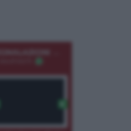
←
EGNALAZIONI
366.8726275