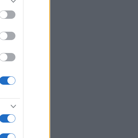
to grant or
ed purposes