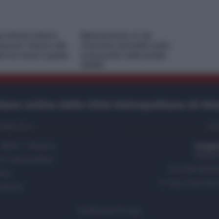
e M’ama Club &
Risanamento, in via
aurant, ritorno alle
Taormina demolite tutte
ini tra mare e gusto
le baracche sulla strada
VIDEO
ano online delle Città Metropolitane di Me
etto S.r.l.
Con
- 98124 - Messina
info@t
Telefo
re responsabile
Fax 090.25099
licy
n° reg. tribunal
dizioni
Preferenze Privacy