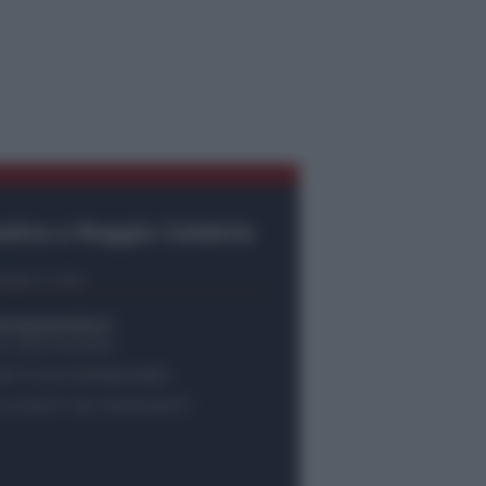
ssina e Reggio Calabria
tatti e info
empostretto.it
no 090.9412305
37 P.IVA 02916600832
e 04/2007 del 05/06/2007