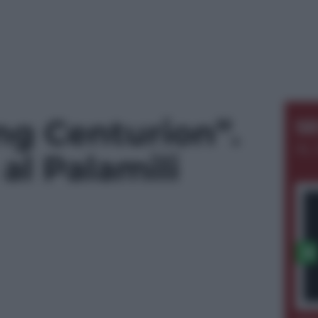
ng Centurion”.
S
AL 
al Palamili