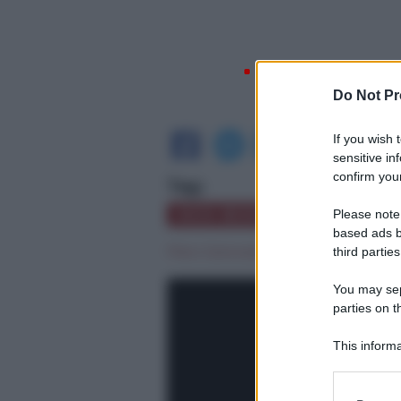
Do Not Pr
If you wish 
sensitive in
confirm your
Tag:
KICK BOXING
NIGHT GA
Please note
based ads b
Piero Genovese
|
martedì 26 Febbraio
third parties
You may sepa
parties on t
This informa
Participants
Please note