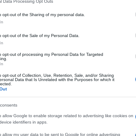
l Data Processing Opt Outs
including but not limited to your visit or usage behaviour. You may click 
 to Google and its third-party tags to use your data for below specifi
o opt-out of the Sharing of my personal data.
ogle consent section.
In
o opt-out of the Sale of my Personal Data.
In
to opt-out of processing my Personal Data for Targeted
ing.
In
o opt-out of Collection, Use, Retention, Sale, and/or Sharing
ersonal Data that Is Unrelated with the Purposes for which it
lected.
Out
consents
o allow Google to enable storage related to advertising like cookies on
evice identifiers in apps.
o allow my user data to be sent to Google for online advertising