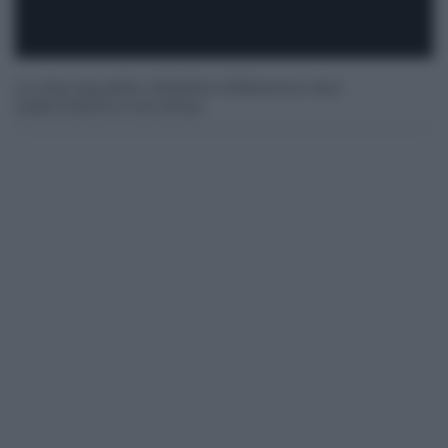
Le due squadre cittadine sfideranno due
palermitane e tre etnee