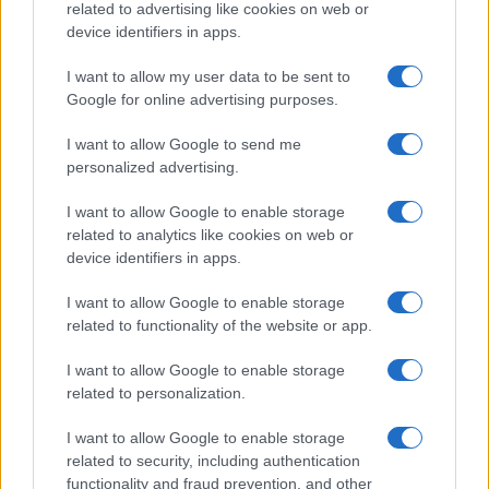
per scongiurare l’aumento tariffario”
related to advertising like cookies on web or
device identifiers in apps.
I want to allow my user data to be sent to
Tempostretto - Quotidiano online delle
Google for online advertising purposes.
Città Metropolitane di Messina e
I want to allow Google to send me
Reggio Calabria
personalized advertising.
Editrice Tempo Stretto S.r.l.
I want to allow Google to enable storage
related to analytics like cookies on web or
Salita Villa Contino 15 - 98124 - Messina
device identifiers in apps.
Marco Olivieri
direttore responsabile
I want to allow Google to enable storage
Privacy Policy
related to functionality of the website or app.
Termini e Condizioni
I want to allow Google to enable storage
Contatti e info
related to personalization.
info@tempostretto.it
I want to allow Google to enable storage
Telefono 090.9412305
related to security, including authentication
functionality and fraud prevention, and other
Fax 090.2509937 P.IVA 02916600832