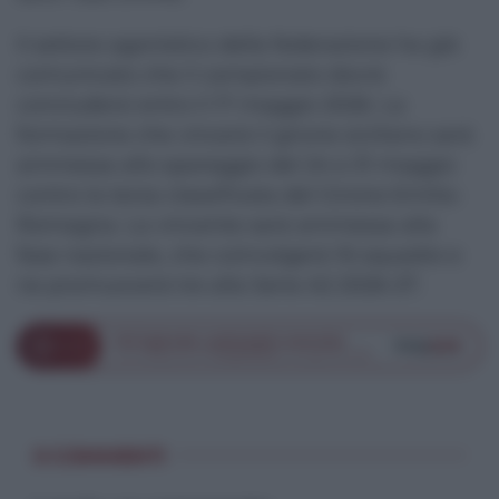
Il settore agonistico della federazione ha già
comunicato che il campionato dovrà
concludersi entro il 17 maggio 2026. La
formazione che vincerà il girone siciliano sarà
ammessa allo spareggio del 24 e 31 maggio
contro la terza classificata del Girone Emilia-
Romagna. La vincente sarà ammessa alla
fase nazionale, che coinvolgerà 16 squadre e
ne promuoverà tre alla Serie A2 2026-27.
0 COMMENTI