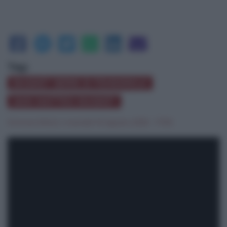
Tag:
BASKET SERIE B FEMMINILE
SAN MATTEO BASKET
Simone Milioti
|
martedì 19 Agosto 2025 - 17:30