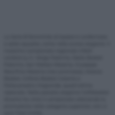
La Serie B femminile di basket è confermata
a sette squadre, come nella scorsa stagione. Il
massimo campionato regionale infatti
conterà su G. Verga Palermo, Stella Basket
Palermo, San Matteo Messina, Giuseppe
Rescifina Messina (neo-promossa), Katane
Basket, Grifone Basket Catania e
Pallacanestro Viagrande, quest’ultima
ripescata. Nella passata stagione Golfobasket
Alcamo ha vinto il campionato ottenendo la
promozione nella categoria superiore, non ci
sarà l’Ssd UniMe.