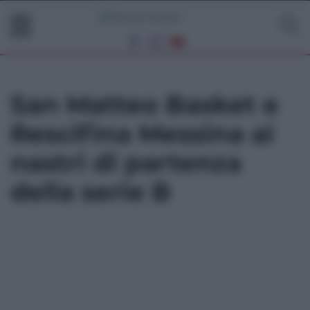
San Matteo Basket e
Rescifina Messina ai
nastri di partenza
della serie B