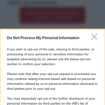
Lascia un commento
Premi qui per commentare
*
o leggere i commenti
Do Not Process My Personal Information
Altre dalla home
If you wish to opt-out of the sale, sharing to third parties, or
processing of your personal or sensitive information for
targeted advertising by us, please use the below opt-out
section to confirm your selection.
Please note that after your opt-out request is processed you
*
may continue seeing interest-based ads based on personal
information utilized by us or personal information disclosed to
*
third parties prior to your opt-out.
Idrogeno verde, viaggio nell’hub sperimentale del
Cnr a Capo D’Orlando VIDEO
You may separately opt-out of the further disclosure of your
personal information by third parties on the IAB’s list of