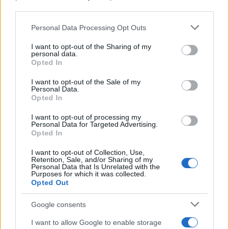
downstream participants.
Personal Data Processing Opt Outs
This information may also be disclosed by us to third parties
on the IAB’s List of Downstream Participants that may further
I want to opt-out of the Sharing of my
disclose it to other third parties.
personal data.
Opted In
Please note that this website/app uses one or more Google
services and may gather and store information including but
I want to opt-out of the Sale of my
Personal Data.
not limited to your visit or usage behaviour. You may click to
Nasce M’ama Club & Restaurant, ritorno alle
Opted In
grant or deny consent to Google and its third-party tags to
origini tra mare e gusto
use your data for below specified purposes in below Google
I want to opt-out of processing my
consent section.
Personal Data for Targeted Advertising.
Opted In
I want to opt-out of Collection, Use,
Retention, Sale, and/or Sharing of my
Personal Data that Is Unrelated with the
Purposes for which it was collected.
Opted Out
Google consents
Traghetti nelle isole minori, “la Regione al lavoro
I want to allow Google to enable storage