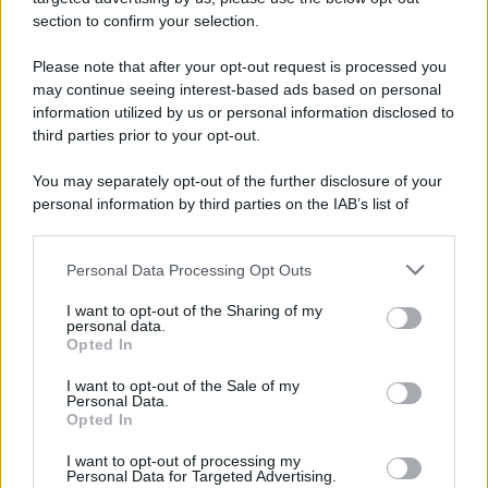
section to confirm your selection.
Please note that after your opt-out request is processed you
*
may continue seeing interest-based ads based on personal
information utilized by us or personal information disclosed to
*
third parties prior to your opt-out.
Idrogeno verde, viaggio nell’hub sperimentale del
Cnr a Capo D’Orlando VIDEO
You may separately opt-out of the further disclosure of your
personal information by third parties on the IAB’s list of
downstream participants.
Personal Data Processing Opt Outs
This information may also be disclosed by us to third parties
on the IAB’s List of Downstream Participants that may further
I want to opt-out of the Sharing of my
disclose it to other third parties.
personal data.
Opted In
Please note that this website/app uses one or more Google
services and may gather and store information including but
I want to opt-out of the Sale of my
Personal Data.
not limited to your visit or usage behaviour. You may click to
Nasce M’ama Club & Restaurant, ritorno alle
Opted In
grant or deny consent to Google and its third-party tags to
origini tra mare e gusto
use your data for below specified purposes in below Google
I want to opt-out of processing my
consent section.
Personal Data for Targeted Advertising.