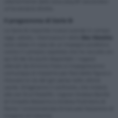
ulteriormente dalla zona playoff, lasciandoci
un’avversaria diretta.
Il programma di Serie B
La Serie B maschile invece scende in campo
oggi, sabato, i biancazzurri della
Siac Messina
sono attesi in casa da un impegno proibitivo
contro il Lamezia capolista che ha raccolto sin
qui 22 dei 24 punti disponibili. I ragazzi
allenati da Erminio Fazio si impegneranno
comunque al massimo per fare bella figura e
ritrovare la via del gol, persa nelle ultime
uscite. Dirigeranno il confronto, che inizierà
alle ore 16 al PalaMili, i signori Andrea Barillà
di Cinisello Balsamo e Andrea Pulimeno di
Roma 1 (cronometrista Emanuele Nazareno di
Gregorio di Catania).