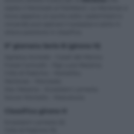
scontro diretto invece per la
Meriense
che
ospita il Monreale al PalAlberti. La Meriense si
trova appena un punto sotto i palermitani e
vincendo può operare il sorpasso e salire in
ottava posizione in classifica.
9ª giornata Serie B (girone H)
Agriplus Acireale – Casali del Manco;
Futsal Canicattì – Pgs Luce Messina;
Città di Palermo – Mortellito;
Meriense – Monreale;
Siac Messina – Ecosistem Lamezia;
Soccer Montalto – Mascalucia.
Classifica girone H
Ecosistem Lamezia 22;
Città di Palermo 19;