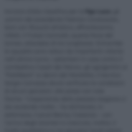
Incrocio d’alta classifica per la
Pgs Luce
, gli
uomini del presidente Fabrizio Caratozzolo,
terzi con 18 punti all’attivo, affronteranno,
infatti, il Futsal Canicattì, quarta forza del
torneo, attardata di tre lunghezze. Entrambe
le squadre sono reduci da importanti vittorie:
nell’ultimo turno, i peloritani in casa contro il
combattivo Casali del Manco, gli agrigentini al
“PalAlberti” ai danni del Mortellito. Il tecnico
Sergio Carnazza dovrà verificare le condizioni
di alcuni giocatori, alle prese con noie
fisiche. “L’esperienza della passata stagione ci
sta aiutando molto – ha dichiarato, in
settimana, il pivot Benny Costanzo – con
l’arrivo degli stranieri è cresciuto, inoltre, il
livello qualitativo e noi giocatori locali siamo