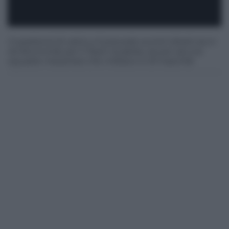
Il weekend di calcio a 5 prevede scontri diretti sia in
A2 femminile per il Team Scaletta, sia per alcune
squadre messinesi che militano in B maschile