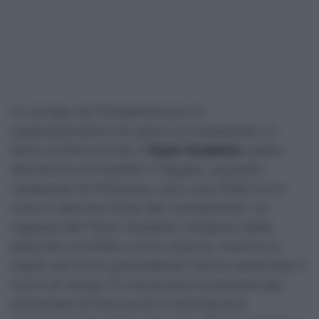
In campo nel finesettimana le
rappresentative di calcio a 5 messinesi. In
Serie A2 femminile il
Team Scaletta
ospita
domenica al PalaMili il Segato, squadra
calabrese di Polistena, sarà una sfida tra la
nona e decima forza del campionato. Le
ragazze del Team Scaletta vengono dalla
pesante sconfitta contro Irpinia, mentre le
ospiti nel turno precedente hanno osservato il
turno di riposo. È una buona occasione per
entrambe di fare punti e allontanarsi