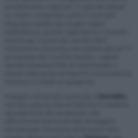
sensibilmente migliorati. Ci attende adesso
un match complicato contro il Canicattì.
Disputare questo tipo di gare regala
soddisfazioni, poiché rappresenta il meritato
premio per il lavoro ed i sacrifici fatti”.
Arbitreranno l’incontro, che inizierà alle ore 17
sul parquet del “Livatino Saetta”, i signori
Davide Salvatore Fonti di Caltanissetta e
Alessio Abbruscato di Palermo (cronometrista
Vincenzo Lo Presti di Agrigento).
Impegno complicato anche per il
Mortellito
che farà visita al Città di Palermo in trasferta,
seconda forza del campionato che
difficilmente farà sconti alla compagine
barcellonese. Occasione di far punti nello