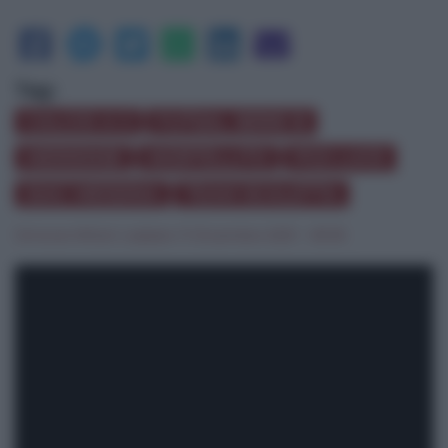
Tag:
CALCIO A 5
FUTSAL SERIE B
MERIENSE
MORTELLITO
PGS LUCE
SIAC MESSINA
TEAM SCALETTA
Simone Milioti
|
sabato 11 Dicembre 2021 - 09:18