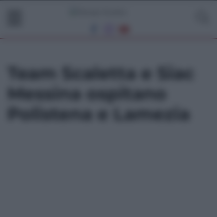
Team Scaletta e Siac
Messina ospitano
Polistena e Lamezia