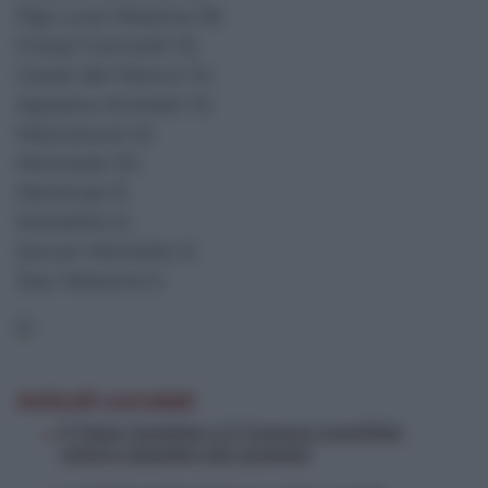
Pgs Luce Messina 18;
Futsal Canicattì 15;
Casali del Manco 14;
Agriplus Acireale 13;
Mascalucia 12;
Monreale 10;
Meriense 9;
Mortellito 5;
Soccer Montalto 3;
Siac Messina 0.
Articoli correlati
Il Team Scaletta e il Camaro sconfitte
contro squadre più quotate