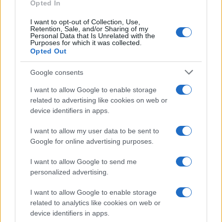
Opted In
I want to opt-out of Collection, Use,
Retention, Sale, and/or Sharing of my
Personal Data that Is Unrelated with the
Purposes for which it was collected.
Opted Out
Google consents
La storia di Micos: la città perduta sul pianoro di
I want to allow Google to enable storage
Monte Scuderi
related to advertising like cookies on web or
device identifiers in apps.
I want to allow my user data to be sent to
Tempostretto - Quotidiano online delle
Google for online advertising purposes.
Città Metropolitane di Messina e
I want to allow Google to send me
Reggio Calabria
personalized advertising.
Editrice Tempo Stretto S.r.l.
I want to allow Google to enable storage
related to analytics like cookies on web or
Salita Villa Contino 15 - 98124 - Messina
device identifiers in apps.
Marco Olivieri
direttore responsabile