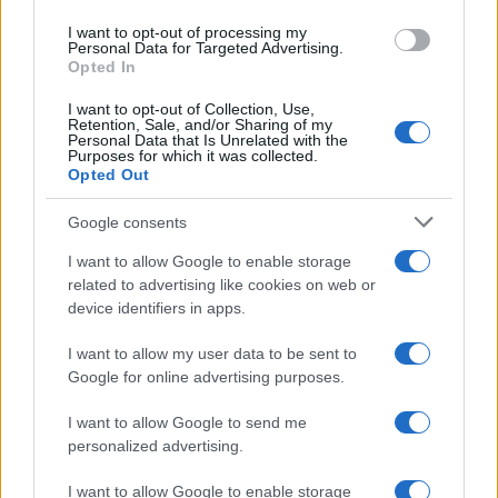
origini tra mare e gusto
use your data for below specified purposes in below Google
I want to opt-out of processing my
consent section.
Personal Data for Targeted Advertising.
Opted In
I want to opt-out of Collection, Use,
Retention, Sale, and/or Sharing of my
Personal Data that Is Unrelated with the
Purposes for which it was collected.
Opted Out
Google consents
Messina, venerdì lutto cittadino nel giorno dei
I want to allow Google to enable storage
funerali di Alessandra Frazzica
related to advertising like cookies on web or
device identifiers in apps.
I want to allow my user data to be sent to
Tempostretto - Quotidiano online delle
Google for online advertising purposes.
Città Metropolitane di Messina e
I want to allow Google to send me
Reggio Calabria
personalized advertising.
Editrice Tempo Stretto S.r.l.
I want to allow Google to enable storage