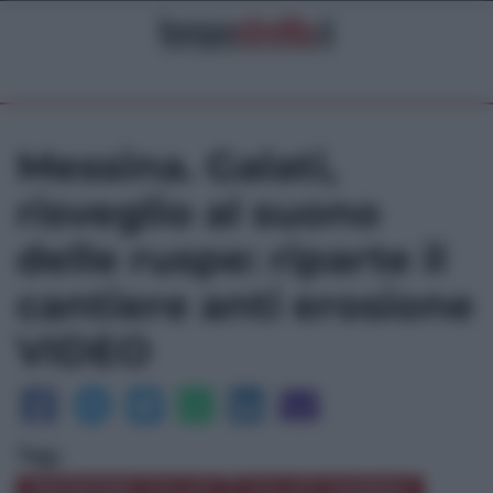
Messina. Galati,
risveglio al suono
delle ruspe: riparte il
cantiere anti erosione
VIDEO
Tag:
EROSIONE GALATI
GALATI MARINA