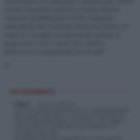
finalmente si è riattivato il cantiere per i lavori
contro l’erosione costiera a Galati Marina.
Esprime soddisfazione Giulia Ingegneri
presidente del Comitato Salviamo Galati: “E’
stato un risveglio emozionante, adesso ci
auguriamo che si lavori con criterio,
attenzione e soprattutto continuità”
UN COMMENTO
Filippo
18 Ottobre 2021 21:18
Certo mi sarei emozionato di più vedendo qualche
altro mezzo meccanico a lavoro,in un cantiere di
cosi elevata importanza, ma diciamo che magari il
primo giorno è quello dell’organizzazione, di
conseguenza ci sta.
Mi auguro che tutto proceda per il verso giusto,