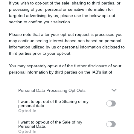
If you wish to opt-out of the sale, sharing to third parties, or
processing of your personal or sensitive information for
targeted advertising by us, please use the below opt-out
section to confirm your selection.
Please note that after your opt-out request is processed you
*
may continue seeing interest-based ads based on personal
information utilized by us or personal information disclosed to
*
third parties prior to your opt-out.
Idrogeno verde, viaggio nell’hub sperimentale del
Cnr a Capo D’Orlando VIDEO
You may separately opt-out of the further disclosure of your
personal information by third parties on the IAB’s list of
downstream participants.
Personal Data Processing Opt Outs
This information may also be disclosed by us to third parties
on the IAB’s List of Downstream Participants that may further
I want to opt-out of the Sharing of my
disclose it to other third parties.
personal data.
Opted In
Please note that this website/app uses one or more Google
services and may gather and store information including but
I want to opt-out of the Sale of my
Personal Data.
not limited to your visit or usage behaviour. You may click to
Nasce M’ama Club & Restaurant, ritorno alle
Opted In
grant or deny consent to Google and its third-party tags to