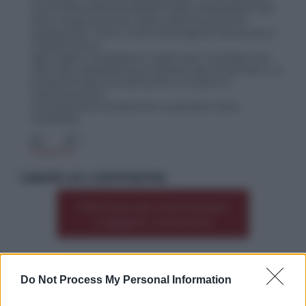
che la ditta SPECIALIZZATA nella realizzazione dei
lavori possa lavorare nella massima serenità
eseguendo i lavori come da progetto senza alcun
impedimento.
Agli organi competenti voglio solo ricordare che
oltre alla realizzazione di questo tipo di barriere, va
programmato annualmente un piano di
manutenzione.
Diversamente andremmo a perdere tutto.
Cordialità
4
0
Rispondi
Lascia un commento
Premi qui per commentare
*
o leggere i commenti
Do Not Process My Personal Information
Altre dalla home