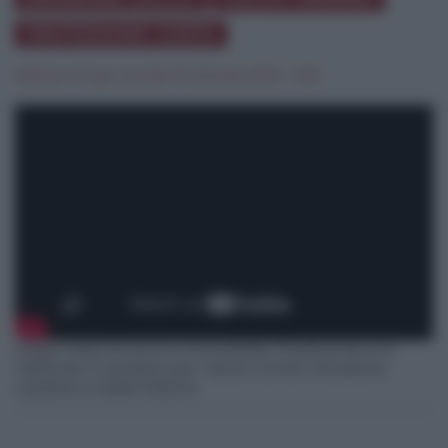
PROTEZIONE COSTA
Matteo Arrigo
|
lunedì 18 Ottobre 2021 - 11:15
Dopo mesi di rinvii e immobilità, finalmente si è
riattivato il cantiere per i lavori contro l'erosione
costiera a Galati Marina