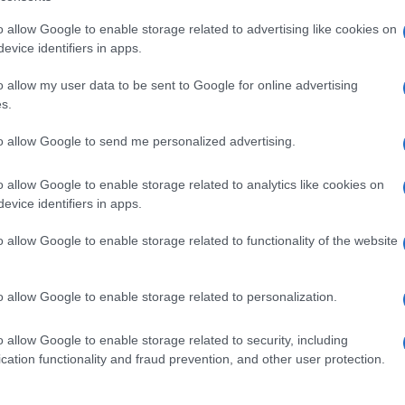
idente, il magistrato Giuseppe D’Agostino.
completare il lavoro di riconteggio dei voti
o allow Google to enable storage related to advertising like cookies on
evice identifiers in apps.
oggi e domani questa fase si concluderà.
 voti di preferenza dei singoli candidati al
o allow my user data to be sent to Google for online advertising
te verranno conteggiati solo i voti dei
s.
iste che hanno superato il 5%.
to allow Google to send me personalized advertising.
 si concluderà con la proclamazione del
o allow Google to enable storage related to analytics like cookies on
andidati alle Municipalità non viene fatto
evice identifiers in apps.
elettorali comunali.
o allow Google to enable storage related to functionality of the website
o allow Google to enable storage related to personalization.
o allow Google to enable storage related to security, including
cation functionality and fraud prevention, and other user protection.
 preferenze al Consiglio comunale: i
 AGGIORNAMENTO