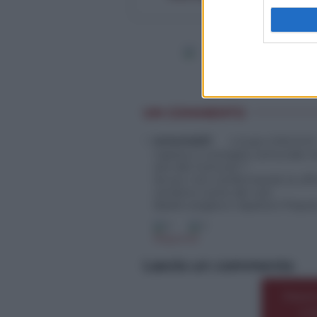
UN COMMENTO
Antonio551
4 Giugno 2026 20:20
Capisco il consiglio comunale n
sito del Comune ?
Se pur non confermando la uffici
rendono conto dei voti.
Basile sveglia e rispetta il Popolo
0
0
Rispondi
Lascia un commento
Premi
o 