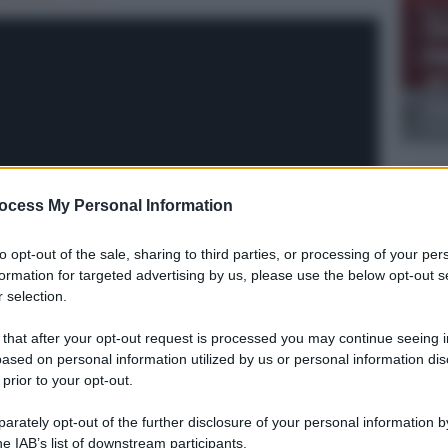
To
To
“s
be
Ur
di
A
GIO
Gi
La T
ocess My Personal Information
prim
Merr
to opt-out of the sale, sharing to third parties, or processing of your per
formation for targeted advertising by us, please use the below opt-out s
Gi
 selection.
Care
Muni
 that after your opt-out request is processed you may continue seeing i
tec
ased on personal information utilized by us or personal information dis
 prior to your opt-out.
Gi
o spiega come si arriverà alla proclamazione del
Carl
rately opt-out of the further disclosure of your personal information by
gene
he IAB’s list of downstream participants.