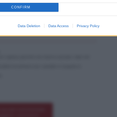
CONFIRM
Data Deletion
Data Access
Privacy Policy
on capisco perché non hanno caricato i dati nel
alità ma almeno sia i candati e il popolo si
 .
*
 qui per commentare
leggere i commenti