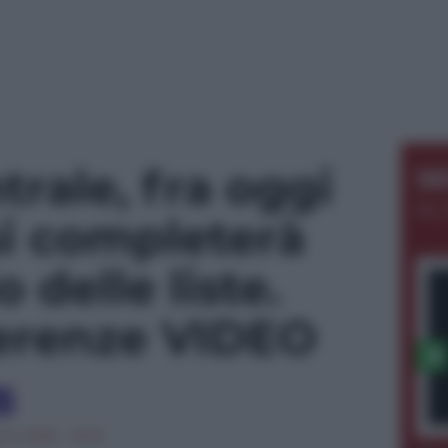
trale, fra oggi
S
AL 
i completerà
 delle liste.
ferenze VIDEO
no 2026 - 13:30