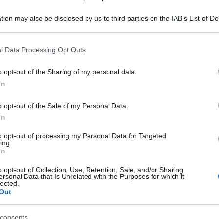
tion may also be disclosed by us to third parties on the IAB’s List of 
 that may further disclose it to other third parties.
 that this website/app uses one or more Google services and may gath
l Data Processing Opt Outs
including but not limited to your visit or usage behaviour. You may click 
 to Google and its third-party tags to use your data for below specifi
o opt-out of the Sharing of my personal data.
ogle consent section.
In
o opt-out of the Sale of my Personal Data.
In
to opt-out of processing my Personal Data for Targeted
ing.
o, intervista con il presidente: il
In
stino
o opt-out of Collection, Use, Retention, Sale, and/or Sharing
ersonal Data that Is Unrelated with the Purposes for which it
ione del sindaco Federico Basile
il
lected.
Out
o il suo lavoro
all’interno dell’aula
consents