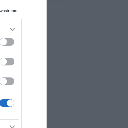
Downstream
er and store
to grant or
ed purposes