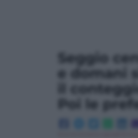
Seggio cen
e domani s
il conteggio
Poi le pre
Silvia De Domenico
|
giovedì 04 Giug