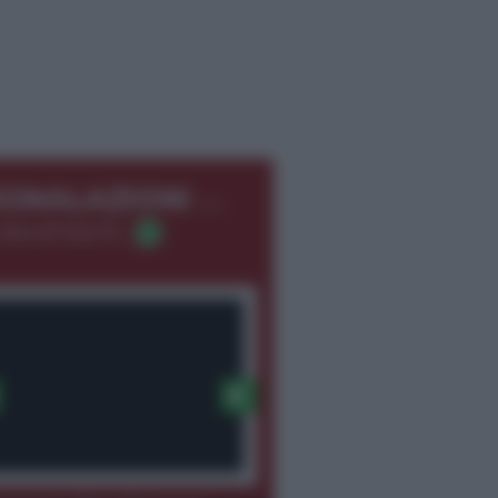
←
EGNALAZIONI
366.8726275