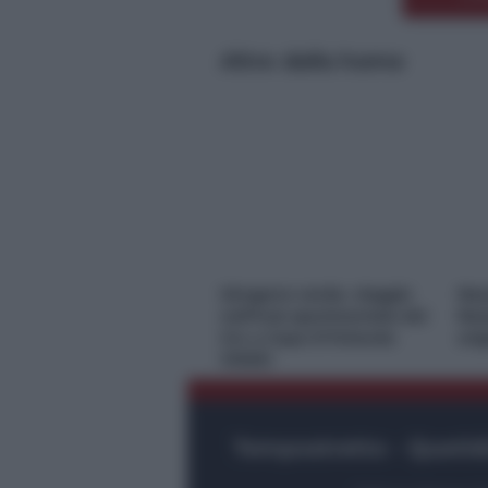
Altre dalla home
*
*
Idrogeno verde, viaggio
Nas
nell’hub sperimentale del
Res
Cnr a Capo D’Orlando
ori
VIDEO
Tempostretto - Quotidi