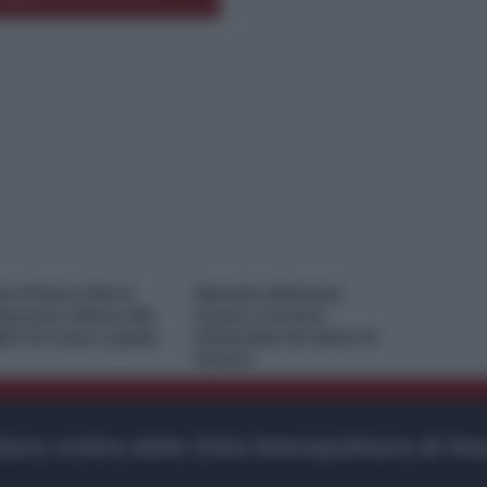
ce M’ama Club &
Operaio milazzese
taurant, ritorno alle
muore a Carrara
gini tra mare e gusto
schiacciato da lastre di
marmo
ano online delle Città Metropolitane di Me