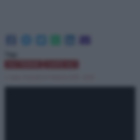
Tag:
ALÌ TERME
CAPO ALÌ
c. casp.
|
martedì 24 Febbraio 2015 - 23:35