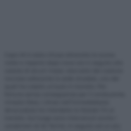
Capo Alì è stato chiuso altransito la scorsa
notte e riaperto dopo nove ore in seguito alla
caduta di alcuni massi, staccatisi dal costone
roccioso adiacente la sede stradale, uno dei
quali ha colpito un’auto in transito. Per
fortuna senza conseguenze per il conducente,
rimasto illeso. L’Anas nell’immediatezza
de'accaduto ha interdetto la Statale 114 al
transito. Sul luogo sono intervenuti anche i
carabinieri di Alì Terme. In seguito ad un più