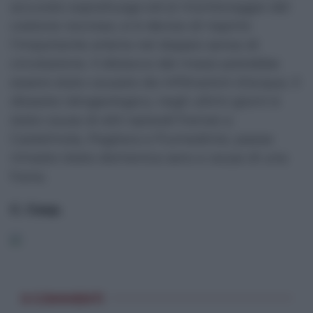
accurato sopralluogo ed al monitoraggio del
costone roccioso, si è deciso di riaprire
l’importante arteria nel doppio senso di
circolazione. Il distacco dei massi potrebbe
essere stato causato da infiltrazioni d’acqua. Il
dissesto idrogeologico, negli ultimi giorni è
stato causa di altri episodi franosi a
Castelmola, Pagliara e Fiumedinisi, paese
rimasto islato domenica sera a causa di una
frana.
C. Casp.
0 COMMENTI