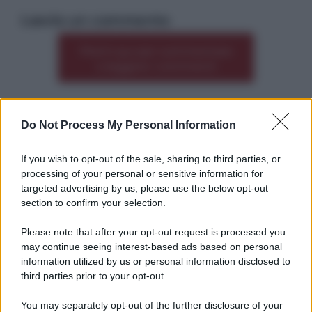
Lascia un commento
Premi qui per commentare
*
o leggere i commenti
Do Not Process My Personal Information
Altre dalla home
If you wish to opt-out of the sale, sharing to third parties, or
processing of your personal or sensitive information for
targeted advertising by us, please use the below opt-out
section to confirm your selection.
Please note that after your opt-out request is processed you
*
may continue seeing interest-based ads based on personal
information utilized by us or personal information disclosed to
*
third parties prior to your opt-out.
Idrogeno verde, viaggio nell’hub sperimentale del
Cnr a Capo D’Orlando VIDEO
You may separately opt-out of the further disclosure of your