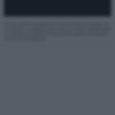
L’Anas nell’immediatezza ha interdetto la Statale 114
al transito. In seguito ad un più accurato sopralluogo
si è deciso di riaprire l’importante arteria nel doppio
senso di circolazione