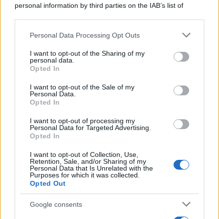
personal information by third parties on the IAB’s list of
downstream participants.
Personal Data Processing Opt Outs
This information may also be disclosed by us to third parties
on the IAB’s List of Downstream Participants that may further
I want to opt-out of the Sharing of my
disclose it to other third parties.
personal data.
Opted In
Please note that this website/app uses one or more Google
services and may gather and store information including but
I want to opt-out of the Sale of my
Personal Data.
not limited to your visit or usage behaviour. You may click to
Nasce M’ama Club & Restaurant, ritorno alle
Opted In
grant or deny consent to Google and its third-party tags to
origini tra mare e gusto
use your data for below specified purposes in below Google
I want to opt-out of processing my
consent section.
Personal Data for Targeted Advertising.
Opted In
I want to opt-out of Collection, Use,
Retention, Sale, and/or Sharing of my
Personal Data that Is Unrelated with the
Purposes for which it was collected.
Opted Out
Google consents