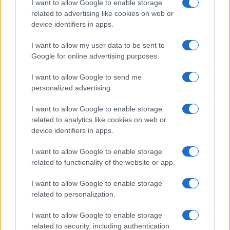
Operaio milazzese muore a Carrara schiacciato da
I want to allow Google to enable storage
lastre di marmo
related to advertising like cookies on web or
device identifiers in apps.
I want to allow my user data to be sent to
Tempostretto - Quotidiano online delle
Google for online advertising purposes.
Città Metropolitane di Messina e
I want to allow Google to send me
Reggio Calabria
personalized advertising.
Editrice Tempo Stretto S.r.l.
I want to allow Google to enable storage
related to analytics like cookies on web or
Salita Villa Contino 15 - 98124 - Messina
device identifiers in apps.
Marco Olivieri
direttore responsabile
I want to allow Google to enable storage
Privacy Policy
related to functionality of the website or app.
Termini e Condizioni
I want to allow Google to enable storage
Contatti e info
related to personalization.
info@tempostretto.it
I want to allow Google to enable storage
Telefono 090.9412305
related to security, including authentication