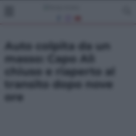
Auto colpita da un
masso: Capo Alì
chiuso e riaperto al
transito dopo nove
ore