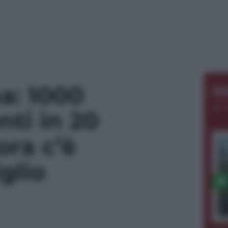
a: 1000
S
AL 
ti in 20
ora c’è
glio