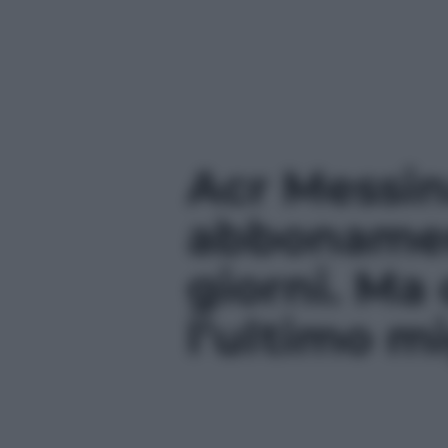
Acr Messin
abbonamen
giorni. Ma 
l’ultimo mi