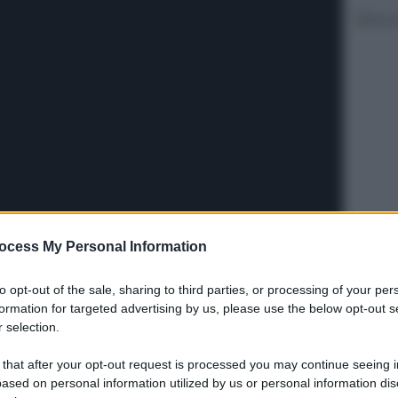
ocess My Personal Information
to opt-out of the sale, sharing to third parties, or processing of your per
formation for targeted advertising by us, please use the below opt-out s
l'ultimo tratto da percorrere entro il 30 giugno,
 selection.
hanno gettato il cuore oltre l'ostacolo ma a
enditori.
 that after your opt-out request is processed you may continue seeing i
ased on personal information utilized by us or personal information dis