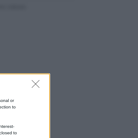
sonal or
ection to
nterest-
closed to