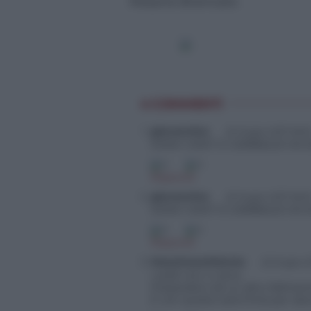
Rosaria Brancato
4 COMMENTI
giovannino
22 Giugno 2017 06:3
SONO 1.000? E GARIBALDI HA
0
0
Rispondi
giovannino
22 Giugno 2017 06:3
SONO 1.000? E GARIBALDI HA
0
0
Rispondi
MessineseAttenta
22 Giugno 2
I soldi non ci sono.
Preparatevi ad un altro fallimen
E con questo sarà finita per dav