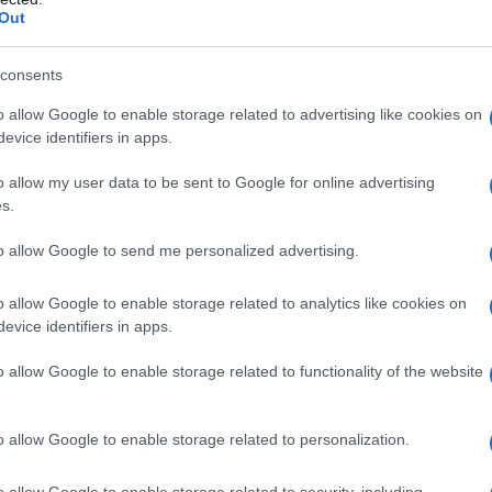
Out
o
.
consents
l campionato è
il 30 giugno
(se non si arriva
o allow Google to enable storage related to advertising like cookies on
ntro il 14 luglio, ma costerebbe in termini
evice identifiers in apps.
a penalizzazione). Nel frattempo, prima, ci
o allow my user data to be sent to Google for online advertising
s.
pagati gli stipendi arretrati (in totale 5
to allow Google to send me personalized advertising.
 società incontrerà i calciatori per cercare
r caso e completare gli adempimenti entro
o allow Google to enable storage related to analytics like cookies on
menti è tappa fondamentale per arrivare
evice identifiers in apps.
puntamento del 30 giugno. A seguire ci
o allow Google to enable storage related to functionality of the website
 tassa d’iscrizione ed alla fidejussione.
vviso è la “marcia indietro” di un gruppo
o allow Google to enable storage related to personalization.
nnunciato di voler essere main sponsor
to per una sponsorizzazione. Non è il primo
o allow Google to enable storage related to security, including