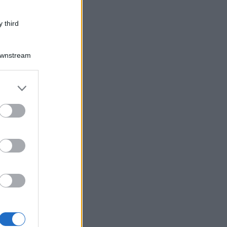
 third
Downstream
er and store
to grant or
ed purposes