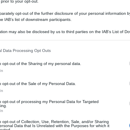
 prior to your opt-out.
rately opt-out of the further disclosure of your personal information by
he IAB’s list of downstream participants.
tion may also be disclosed by us to third parties on the IAB’s List of 
 that may further disclose it to other third parties.
 that this website/app uses one or more Google services and may gath
l Data Processing Opt Outs
including but not limited to your visit or usage behaviour. You may click 
 to Google and its third-party tags to use your data for below specifi
o opt-out of the Sharing of my personal data.
ogle consent section.
In
.
C’è l’ultimo miglio da percorrere entro il
o opt-out of the Sale of my Personal Data.
rtezze, speranze e delusioni.
In
to opt-out of processing my Personal Data for Targeted
i se pensiamo che stiamo parlando di una
ing.
 bastano se
l’operazione salvezza
resta
In
ad un gruppo di messinesi che non si
o opt-out of Collection, Use, Retention, Sale, and/or Sharing
ersonal Data that Is Unrelated with the Purposes for which it
itta, quella dettata dalla rassegnazione.
lected.