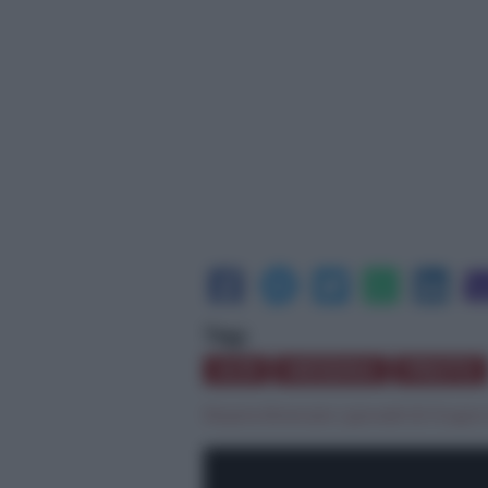
Tag:
ACR
MESSINA
PROTO
Rosaria Brancato
|
giovedì 22 Giugno 