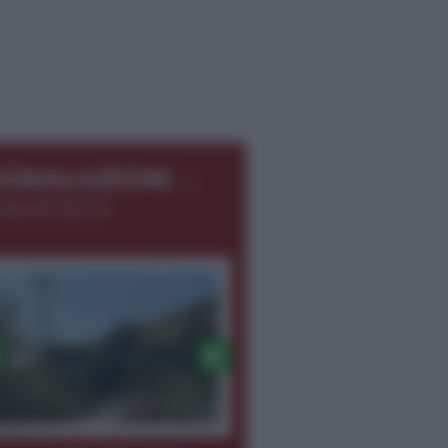
←
EGNALAZIONI
366.8726275