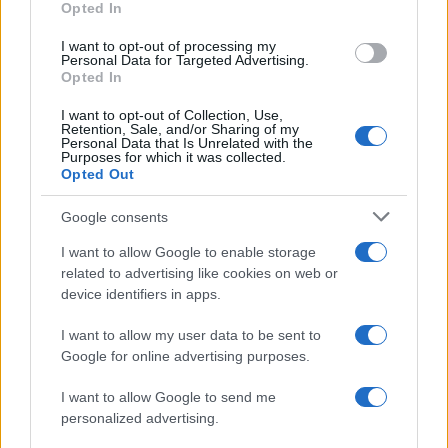
Nasce M’ama Club & Restaurant, ritorno alle
Opted In
grant or deny consent to Google and its third-party tags to
origini tra mare e gusto
use your data for below specified purposes in below Google
I want to opt-out of processing my
consent section.
Personal Data for Targeted Advertising.
Opted In
I want to opt-out of Collection, Use,
Retention, Sale, and/or Sharing of my
Personal Data that Is Unrelated with the
Purposes for which it was collected.
Opted Out
Google consents
Ponte sullo Stretto, il via libera del Consup. “Base
I want to allow Google to enable storage
solida aggiornata con prescrizioni vincolanti”
related to advertising like cookies on web or
device identifiers in apps.
I want to allow my user data to be sent to
Tempostretto - Quotidiano online delle
Google for online advertising purposes.
Città Metropolitane di Messina e
I want to allow Google to send me
Reggio Calabria
personalized advertising.