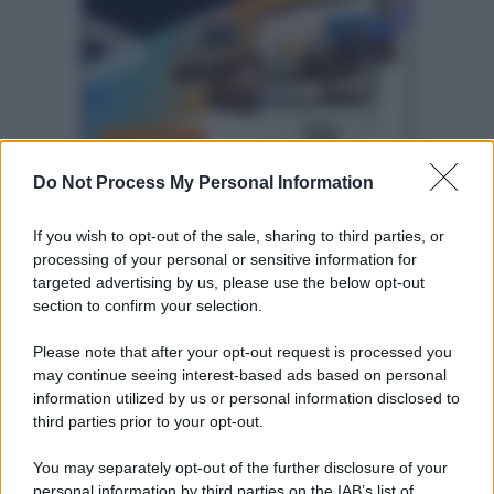
*
*
Do Not Process My Personal Information
Altre dalla home
If you wish to opt-out of the sale, sharing to third parties, or
processing of your personal or sensitive information for
targeted advertising by us, please use the below opt-out
section to confirm your selection.
Please note that after your opt-out request is processed you
may continue seeing interest-based ads based on personal
information utilized by us or personal information disclosed to
third parties prior to your opt-out.
Idrogeno verde, viaggio nell’hub sperimentale del
Cnr a Capo D’Orlando VIDEO
You may separately opt-out of the further disclosure of your
personal information by third parties on the IAB’s list of