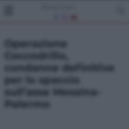
Operazione
Coccodrillo,
condanne definitive
per lo spaccio
sull’asse Messina-
Palermo