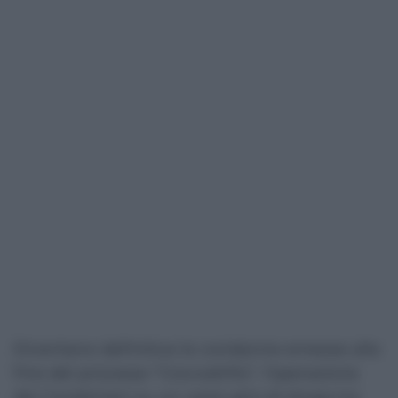
Diventano definitive le condanne emesse alla
fine del processo “Coccodrillo”, l’operazione
dei Carabinieri su un vasto giro di droga tra