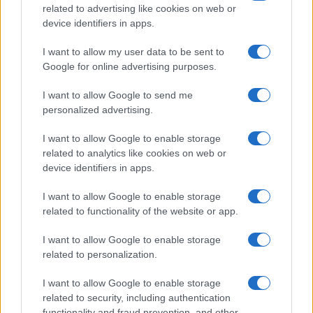
baracche sulla strada VIDEO
related to advertising like cookies on web or
device identifiers in apps.
I want to allow my user data to be sent to
Tempostretto - Quotidiano online delle
Google for online advertising purposes.
Città Metropolitane di Messina e
I want to allow Google to send me
Reggio Calabria
personalized advertising.
Editrice Tempo Stretto S.r.l.
I want to allow Google to enable storage
related to analytics like cookies on web or
Salita Villa Contino 15 - 98124 - Messina
device identifiers in apps.
Marco Olivieri
direttore responsabile
I want to allow Google to enable storage
Privacy Policy
related to functionality of the website or app.
Termini e Condizioni
I want to allow Google to enable storage
Contatti e info
related to personalization.
info@tempostretto.it
I want to allow Google to enable storage
Telefono 090.9412305
related to security, including authentication
functionality and fraud prevention, and other