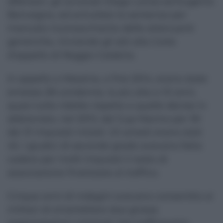
difensori, gli avvocati Diego Lanza ed Eugenio
Benvegna, ed annullato la sentenza per
mancato riconoscimento delle attenuanti
generiche, rinviando gli atti alla Corte
d’appello di Reggio Calabria.
In appello a Messina, a fine 2014, erano state
emesse 28 condanne, la più alta a 10 anni,
quasi tutte ridotte rispetto a quelle decise in
abbreviato, nel 2013, dal Gup Marino per 30
dei 31 imputati iniziali. Gli arresti erano stati
45. I giudici di secondo grado avevano fatto
cadere per molti imputati il reato di
associazione finalizzata al traffico.
Cinque anni di indagini avevano consentito ai
militari di smantellare due grosse