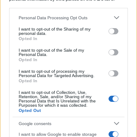
downstream participants.
Personal Data Processing Opt Outs
This information may also be disclosed by us to third parties
on the IAB’s List of Downstream Participants that may further
I want to opt-out of the Sharing of my
disclose it to other third parties.
personal data.
Opted In
Please note that this website/app uses one or more Google
services and may gather and store information including but
I want to opt-out of the Sale of my
Personal Data.
not limited to your visit or usage behaviour. You may click to
Nasce M’ama Club & Restaurant, ritorno alle
Opted In
grant or deny consent to Google and its third-party tags to
origini tra mare e gusto
use your data for below specified purposes in below Google
I want to opt-out of processing my
consent section.
Personal Data for Targeted Advertising.
Opted In
I want to opt-out of Collection, Use,
Retention, Sale, and/or Sharing of my
Personal Data that Is Unrelated with the
Purposes for which it was collected.
Opted Out
Google consents
Risanamento, in via Taormina demolite tutte le
I want to allow Google to enable storage