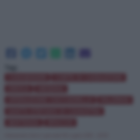
Tag:
CARABINIERI
CORTE DI CASSAZIONE
DROGA
MESSINA
OPERAZIONE COCCODRILLO
PALERMO
SANTO STEFANO DI CAMASTRA
SENTENZA
SPACCIO
Alessandra Serio
|
giovedì 09 Luglio 2015 - 22:53