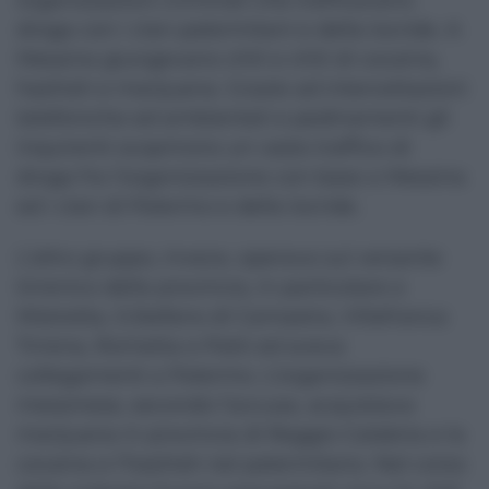
organizzazioni criminali che trafficavano
droga con i clan palermitani e della locride. A
Messina giungevano chili e chili di cocaina,
hashish e marijuana. Grazie ad intercettazioni
telefoniche ed ambientali e pedinamenti gli
inquirenti scoprirono un vasto traffico di
droga fra l’organizzazione con base a Messina
ed i clan di Palermo e della locride.
L’altro gruppo, invece, operava sul versante
tirrenico della provincia, in particolare a
Mistretta, S.Stefano di Camastra, Villafranca
Tirrena, Rometta e Patti ed aveva
collegamenti a Palermo. L’organizzazione
messinese, secondo l’accusa, acquistava
marijuana in provincia di Reggio Calabria e la
cocaina e l’hashish nel palermitano. Nel corso