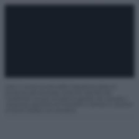
Solo 2 i ricorsi accolti dalla Cassazione dopo la
sentenza del processo scaturito dal blitz dei
Carabinieri sul giro di spaccio gestito da 2 gruppi: i
messinesi operanti tra Gravitelli e Camaro e i pusher
di Santo Stefano di Camastra.