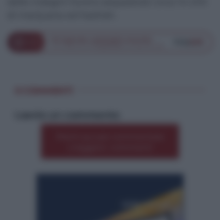
delle indagini furono sequestrati circa 14 chili
di marijuana ed hashish.
0 COMMENTI
Lascia un commento
Premi qui per commentare
*
o leggere i commenti