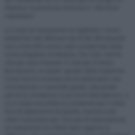
Messina, la provincia tirrenica e i rifornitori
napoletani.
La Corte di Cassazione ha rigettato i ricorsi
presentati dai difensori da 19 dei 28 imputati
che a fine 2014 erano stati condannati dalla
Corte d’appello di Messina. Per tutti, tranne
che per due imputati. E cioè per Cristian
Burrascano, al quale i giudici della Suprema
Corte hanno riconosciuto le attenuanti non
riconosciute in secondo grado, riducendo
perciò la condanna. E per Emil Skenderovic, a
cui è stata annullata la condanna per il resto
fine di detenzione di pistola, mentre è da
rifare il processo per l’accusa di associazione:
la Cassazione ha infatti dato ragione ai