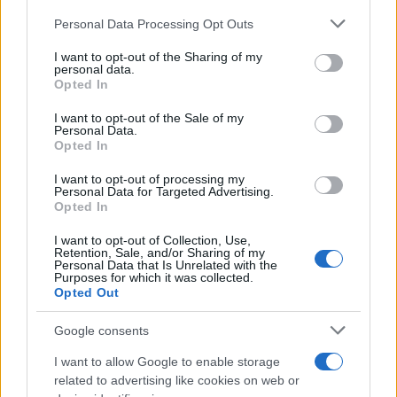
Personal Data Processing Opt Outs
This information may also be disclosed by us to third parties
on the IAB’s List of Downstream Participants that may further
I want to opt-out of the Sharing of my
disclose it to other third parties.
personal data.
Opted In
Please note that this website/app uses one or more Google
services and may gather and store information including but
I want to opt-out of the Sale of my
Personal Data.
not limited to your visit or usage behaviour. You may click to
Nasce M’ama Club & Restaurant, ritorno alle
Opted In
grant or deny consent to Google and its third-party tags to
origini tra mare e gusto
use your data for below specified purposes in below Google
I want to opt-out of processing my
consent section.
Personal Data for Targeted Advertising.
Opted In
I want to opt-out of Collection, Use,
Retention, Sale, and/or Sharing of my
Personal Data that Is Unrelated with the
Purposes for which it was collected.
Opted Out
Google consents
Caso BlueSky, il Comitato “Vivere la Litoranea”: “Il
I want to allow Google to enable storage
rispetto delle regole tutela tutti”
related to advertising like cookies on web or