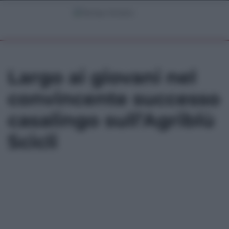
Largo ai giovani nel
convincente successo
casalingo sull’Agriblù
Scicli