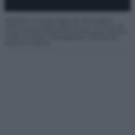
Nell’ottavo successo stagionale dell’Handball
Messina, in un match valido per la 3^ di ritorno del
torneo di Serie B Regionale, grande spazio alla linea
verde, con ampio minutaggio per i tanti giovani
presenti in distinta.