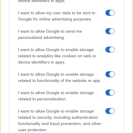
device identifiers in apps.
I want to allow my user data to be sent to
Tempostretto - Quotidiano online delle
Google for online advertising purposes.
Città Metropolitane di Messina e
I want to allow Google to send me
Reggio Calabria
personalized advertising.
Editrice Tempo Stretto S.r.l.
I want to allow Google to enable storage
related to analytics like cookies on web or
Salita Villa Contino 15 - 98124 - Messina
device identifiers in apps.
Marco Olivieri
direttore responsabile
I want to allow Google to enable storage
Privacy Policy
related to functionality of the website or app.
Termini e Condizioni
I want to allow Google to enable storage
Contatti e info
related to personalization.
info@tempostretto.it
I want to allow Google to enable storage
Telefono 090.9412305
related to security, including authentication
functionality and fraud prevention, and other
Fax 090.2509937 P.IVA 02916600832
user protection.
n° reg. tribunale 04/2007 del 05/06/2007