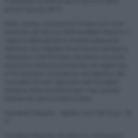
e ipotecato la vittoria già al termine della
prima frazione (18-7).
Nella ripresa, nonostante l’ampio turn-over
praticato dal tecnico dell’Handball Messina, il
copione della partita è rimasto pressochè
identico, con l’Agriblù Scicli tenuto sempre a
distanza e il 36-19 finale che porta tre punti
preziosi in chiave promozione. Da registrare,
ai fini statistici, la presenza nel tabellino dei
marcatori di tutti i giocatori dell’Handball
Messina, fatta eccezione per i due portieri
Davide De Salvo e Marco Greco.
Handball Messina – Agriblù Scicli 36-19 (p.t. 18-
7)
Handball Messina: De Salvo D., Minissale 6,