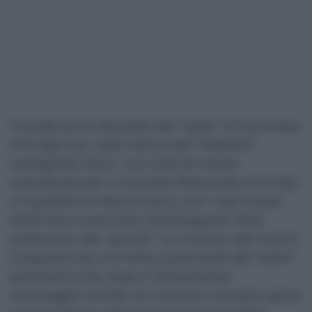
Grande prova da parte del “sette” di Tommaso
D’Arrigo ma, nella vittoria del “PalaMili”
sull’Agriblù Scicli, una nota di merito
soprattutto per il centrale Alessandro D’Arrigo
e il portierino Marco Greco, con i due classe
2003 che si sono ben disimpegnati nella
pallamano dei “grandi”. La cronaca del match
è segnata da una netta superiorità del “sette”
peloritano che, dopo il temporaneo
svantaggio iniziale, ha imposto il proprio gioco