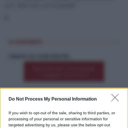
con i fatti non con le parole”.
0 COMMENTI
Lascia un commento
Premi qui per commentare
*
o leggere i commenti
Do Not Process My Personal Information
Altre dalla home
If you wish to opt-out of the sale, sharing to third parties, or
processing of your personal or sensitive information for
targeted advertising by us, please use the below opt-out