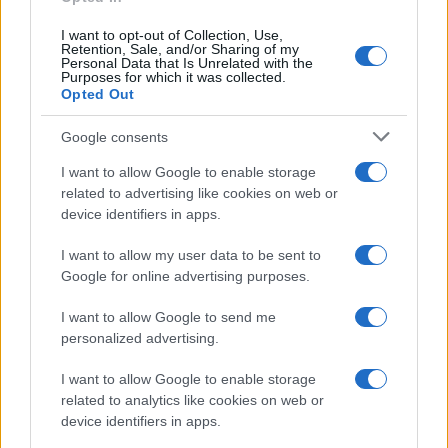
I want to opt-out of Collection, Use,
Retention, Sale, and/or Sharing of my
Personal Data that Is Unrelated with the
Purposes for which it was collected.
Opted Out
Google consents
Risanamento, in via Taormina demolite tutte le
I want to allow Google to enable storage
baracche sulla strada VIDEO
related to advertising like cookies on web or
device identifiers in apps.
I want to allow my user data to be sent to
Tempostretto - Quotidiano online delle
Google for online advertising purposes.
Città Metropolitane di Messina e
I want to allow Google to send me
Reggio Calabria
personalized advertising.
Editrice Tempo Stretto S.r.l.
I want to allow Google to enable storage
related to analytics like cookies on web or
Salita Villa Contino 15 - 98124 - Messina
device identifiers in apps.
Marco Olivieri
direttore responsabile