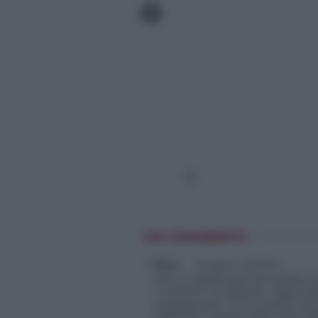
UN COMMENTO
Nina
18 Agosto 2021 09:01
Non si capisce perché questa zo
condizioni di degrado. Aggiunge
vergogna per chi lo pratica ma 
PERCHE?? QUALCUNO PUO RI