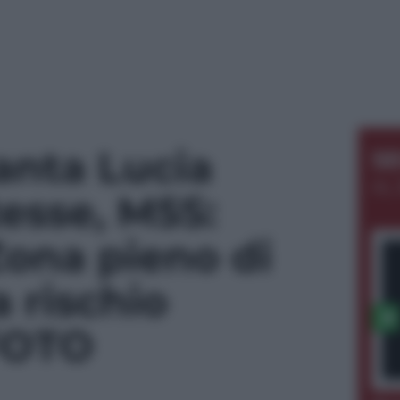
anta Lucia
S
AL 
esse, M5S:
Zona pieno di
 rischio
 FOTO