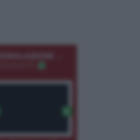
←
EGNALAZIONI
366.8726275