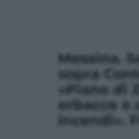
Messina. S
sopra Cont
«Piano di 
erbacce e a
incendi».