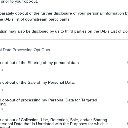
 prior to your opt-out.
i, zecche e zanzare. «Mentre la città brucia è
enza. I cittadini non meritano di vivere in una
rately opt-out of the further disclosure of your personal information by
he IAB’s list of downstream participants.
tion may also be disclosed by us to third parties on the IAB’s List of 
 that may further disclose it to other third parties.
 that this website/app uses one or more Google services and may gath
l Data Processing Opt Outs
including but not limited to your visit or usage behaviour. You may click 
 to Google and its third-party tags to use your data for below specifi
o opt-out of the Sharing of my personal data.
ogle consent section.
In
o opt-out of the Sale of my Personal Data.
In
to opt-out of processing my Personal Data for Targeted
ing.
In
i interventi di scerbatura nelle aiuole
vegetazione si è ormai riversata nelle strade,
o opt-out of Collection, Use, Retention, Sale, and/or Sharing
ersonal Data that Is Unrelated with the Purposes for which it
 una piccola giungla. Una condizione che
lected.