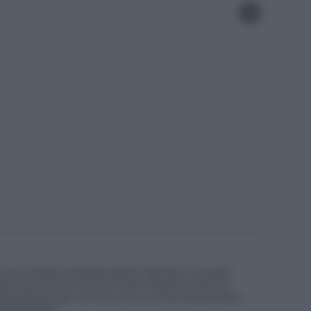
na di Messina debba essere lasciata in queste
rei anche lo svincolo di San Filippo autentica
soprattutto per chi non se ne cura.la domanda è
SPONDERE?