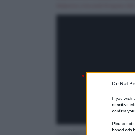
Redazione
|
mercoledì 18 Agosto 2021
Do Not Pr
If you wish 
sensitive in
confirm your
Please note
based ads b
I consiglieri Andrea Argento e Pa