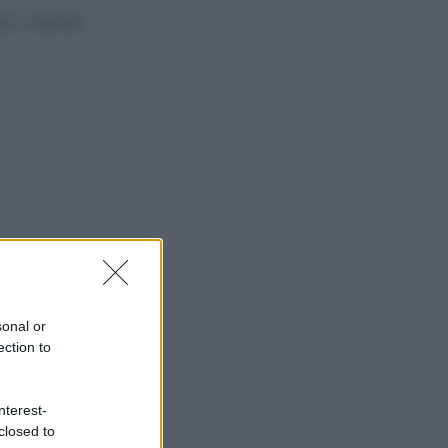
sonal or
ection to
nterest-
closed to