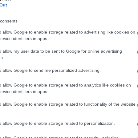
Out
, zecche e zanzare, oltre a rappresentare un
o riguarda gli incendi, per di più in una
consents
lle fiamme». Così, in una nota, il
Andrea Argento e il consigliere della II
o allow Google to enable storage related to advertising like cookies on
evice identifiers in apps.
, che denunciano le condizioni di degrado
a Santa Lucia sopra Contesse, chiedendo
o allow my user data to be sent to Google for online advertising
i urgenti e sistematici.
s.
 per lo stato di incuria, lamentano la totale
to allow Google to send me personalized advertising.
soprattutto delle erbacce incolte che
o allow Google to enable storage related to analytics like cookies on
ciapiedi e delle strade, con relative
evice identifiers in apps.
a igienico e sanitario. Più volte –
ato le problematiche dell’area, così
o allow Google to enable storage related to functionality of the website
a zona sud, chiedendo una manutenzione
situazione è sempre più critica. Come
o allow Google to enable storage related to personalization.
si risolve nulla con “interventi spot” da
are incetta di “like” da Cinisello Balsamo e
o allow Google to enable storage related to security, including