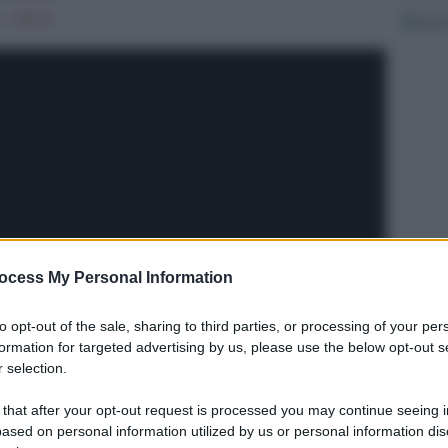
 - 08:03
ocess My Personal Information
to opt-out of the sale, sharing to third parties, or processing of your per
formation for targeted advertising by us, please use the below opt-out s
 selection.
 that after your opt-out request is processed you may continue seeing i
ased on personal information utilized by us or personal information dis
olo Scivolone denunciano l'assenza di interventi