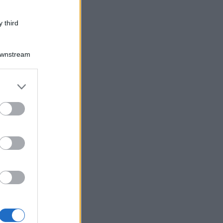
 third
Downstream
er and store
to grant or
ed purposes