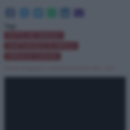
Tag:
PATTO DEI SINDACI
SANT'ANGELO DI BROLO
SINDACO CARUSO
Antonio Siragusano
|
martedì 16 Dicembre 2014 - 12:20