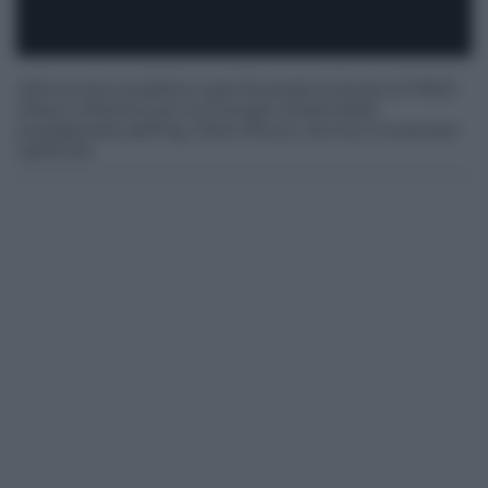
All'incontro pubblico sarà illustrata la bozza di PAES
(Piano d’Azione per le Energie Sostenibili),
predisposta dall’ing. Dario Rocco, tecnico incaricato
dall’Ente.