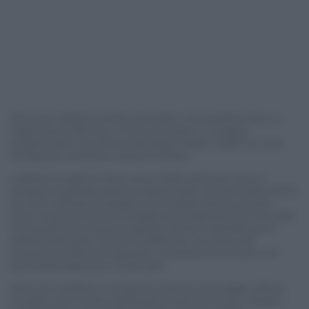
Attraverso l’adesione al Patto dei Sindaci, che prevede la stesura e
l’approvazione del Piano, il Comune ha preso un impegno
programmatico nei confronti dei propri cittadini e della Comunità
Europea per contribuire a salvare il Pianeta.
L’obiettivo è quello di ridurre, entro il 2020, del 20 per cento le
emissioni di anidride carbonica nell’atmosfera, di incrementare del 20
per cento l’efficienza energetica e di innalzare, almeno al 20 per
cento, la quota di consumi energetici provenienti da fonti rinnovabili.
Tutto questo dovrà essere progettato all’interno del PAES, per la
redazione del quale, il tecnico ha effettuato uno studio sulla
situazione attuale ed ha abbozzato una ipotesi di strumento, che
dovrà essere approvato a stretto giro.
All’incontro pubblico, in programma domani pomeriggio nell'Aula
Consiliare, sono invitati a partecipare le istituzioni locali, i cittadini, i