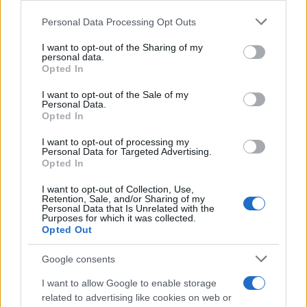
Personal Data Processing Opt Outs
This information may also be disclosed by us to third parties
on the IAB’s List of Downstream Participants that may further
I want to opt-out of the Sharing of my
disclose it to other third parties.
personal data.
Opted In
Please note that this website/app uses one or more Google
services and may gather and store information including but
I want to opt-out of the Sale of my
Personal Data.
not limited to your visit or usage behaviour. You may click to
Nasce M’ama Club & Restaurant, ritorno alle
Opted In
grant or deny consent to Google and its third-party tags to
origini tra mare e gusto
use your data for below specified purposes in below Google
I want to opt-out of processing my
consent section.
Personal Data for Targeted Advertising.
Opted In
I want to opt-out of Collection, Use,
Retention, Sale, and/or Sharing of my
Personal Data that Is Unrelated with the
Purposes for which it was collected.
Opted Out
Google consents
La storia di Micos: la città perduta sul pianoro di
I want to allow Google to enable storage
Monte Scuderi
related to advertising like cookies on web or