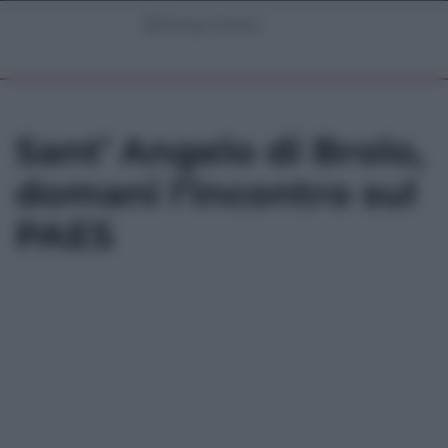
Sant’ Angelo di Brolo,
domani l’incontro sul
PAES