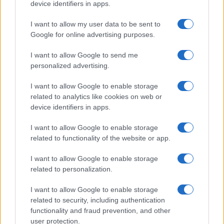
device identifiers in apps.
I want to allow my user data to be sent to
Tempostretto - Quotidiano online delle
Google for online advertising purposes.
Città Metropolitane di Messina e
I want to allow Google to send me
Reggio Calabria
personalized advertising.
Editrice Tempo Stretto S.r.l.
I want to allow Google to enable storage
related to analytics like cookies on web or
Salita Villa Contino 15 - 98124 - Messina
device identifiers in apps.
Marco Olivieri
direttore responsabile
I want to allow Google to enable storage
Privacy Policy
related to functionality of the website or app.
Termini e Condizioni
I want to allow Google to enable storage
Contatti e info
related to personalization.
info@tempostretto.it
I want to allow Google to enable storage
Telefono 090.9412305
related to security, including authentication
functionality and fraud prevention, and other
Fax 090.2509937 P.IVA 02916600832
user protection.