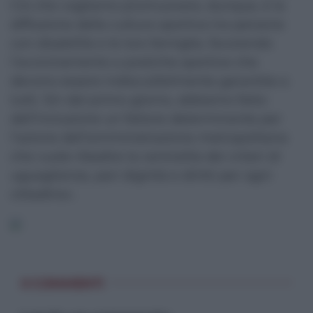
Ciò che vogliamo promuovere, dunque, è la
diffusione della cultura sportiva tra persone
con disabilità e le loro famiglie, favorendo
l’avvicinamento a pratiche sportive che
devono essere indiscutibilmente garantite a
tutti. Sin dal primo giorno, abbiamo fatto
dell’inclusione un fattore determinante per
l’azione dell’amministrazione metropolitana
che vuole ribadire la centralità dei criteri di
uguaglianza, pari dignità e diritti per ogni
cittadino».
0 COMMENTI