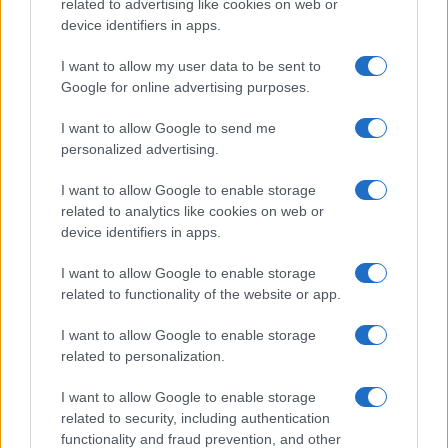
Monte Scuderi
related to advertising like cookies on web or
device identifiers in apps.
I want to allow my user data to be sent to
Tempostretto - Quotidiano online delle
Google for online advertising purposes.
Città Metropolitane di Messina e
I want to allow Google to send me
Reggio Calabria
personalized advertising.
Editrice Tempo Stretto S.r.l.
I want to allow Google to enable storage
related to analytics like cookies on web or
Salita Villa Contino 15 - 98124 - Messina
device identifiers in apps.
Marco Olivieri
direttore responsabile
I want to allow Google to enable storage
Privacy Policy
related to functionality of the website or app.
Termini e Condizioni
I want to allow Google to enable storage
Contatti e info
related to personalization.
info@tempostretto.it
I want to allow Google to enable storage
Telefono 090.9412305
related to security, including authentication
functionality and fraud prevention, and other
Fax 090.2509937 P.IVA 02916600832