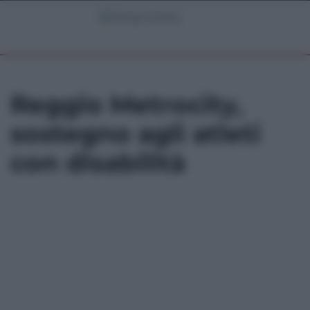
Reggio Metrocity,
sostegno agli atleti
con disabilità