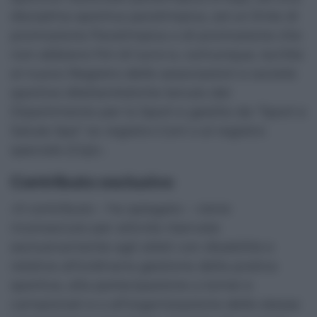
disciplina sportiva paralimpica, ad un Ente di
promozione Paralimpica o di promozione che
non abbiano fini di lucro e, comunque, iscritte
al nuovo Registro delle associazioni e società
sportive dilettantistiche tenuto dal
Dipartimento per lo Sport e gestito da “Sport e
Salute Spa” ex registro Coni o al registro
speciale (Cip)».
Contributo esclusivo
«Il contributo – ha spiegato – viene
riconosciuto per attività riservate
esclusivamente agli atleti con disabilità e
relative all’ordinaria gestione della pratica
sportiva, alla partecipazione a tornei e
campionati e o all’organizzazione delle stesse