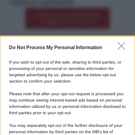
Lascia un commento
Premi qui per commentare
*
o leggere i commenti
Do Not Process My Personal Information
Altre dalla home
If you wish to opt-out of the sale, sharing to third parties, or
processing of your personal or sensitive information for
targeted advertising by us, please use the below opt-out
section to confirm your selection.
Please note that after your opt-out request is processed you
*
may continue seeing interest-based ads based on personal
information utilized by us or personal information disclosed to
*
third parties prior to your opt-out.
Idrogeno verde, viaggio nell’hub sperimentale del
Cnr a Capo D’Orlando VIDEO
You may separately opt-out of the further disclosure of your
personal information by third parties on the IAB’s list of