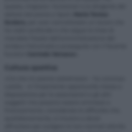
questo, ringrazio i funzionari e la dirigente del
settore Istruzione e Sport,
Maria Teresa
Scolaro,
per aver concretizzato un lavoro che
ha radici profonde e che segue le linee di
mandato fissate dall’amministrazione del
sindaco Falcomatà e proseguite con il facente
funzioni
Carmelo Versace».
Cultura sportiva
«Ciò che mi preme sottolineare – ha concluso
Latella – è l’importante opportunità messa a
disposizione per le associazioni e gli altri
soggetti che possono essere ammessi a
finanziamento, considerate le difficoltà che,
quotidianamente, si trovano a dover
affrontare per svolgere le loro normali attività.