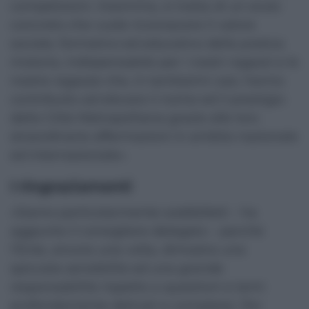
competizioni. Insomma, si tratta di un aiuto
concreto che vuole riconoscere il valore
sociale, formativo ed educativo della pratica
motoria, indispensabile per i nostri ragazzi e le
nostre ragazze che, in tantissimi casi, hanno
contribuito ad elevare il nome ed il prestigio
della Città Metropolitana grazie alle loro
straordinarie affermazioni in ambito nazionale
ed internazionale».
I ringraziamenti
«Siamo particolarmente soddisfatti – ha
aggiunto il consigliere delegato – perché
l’Ente, ancora una volta, dimostra una
spiccata sensibilità ed una grande
responsabilità rispetto a questioni e temi
profondamente delicati e complessi. Per