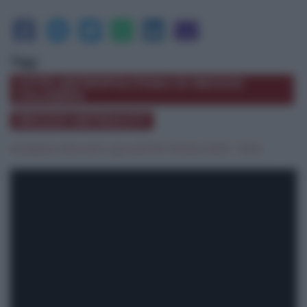
Tag:
CITTÀ METROPOLITANA DI REGGIO
CALABRIA
REGGIO METROCITY
Elisabetta Marcianò
|
giovedì 06 Ottobre 2022 - 15:04