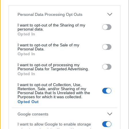
downstream participants.
Personal Data Processing Opt Outs
This information may also be disclosed by us to third parties
on the IAB’s List of Downstream Participants that may further
I want to opt-out of the Sharing of my
disclose it to other third parties.
personal data.
Opted In
Please note that this website/app uses one or more Google
services and may gather and store information including but
I want to opt-out of the Sale of my
Personal Data.
not limited to your visit or usage behaviour. You may click to
Nasce M’ama Club & Restaurant, ritorno alle
Opted In
grant or deny consent to Google and its third-party tags to
origini tra mare e gusto
use your data for below specified purposes in below Google
I want to opt-out of processing my
consent section.
Personal Data for Targeted Advertising.
Opted In
I want to opt-out of Collection, Use,
Retention, Sale, and/or Sharing of my
Personal Data that Is Unrelated with the
Purposes for which it was collected.
Opted Out
Google consents
La storia di Micos: la città perduta sul pianoro di
I want to allow Google to enable storage