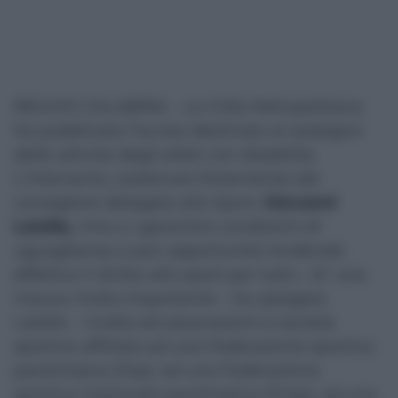
REGGIO CALABRIA – La Città Metropolitana
ha pubblicato l’avviso destinato al sostegno
delle attività degli atleti con disabilità.
L’intervento, sostenuto fortemente dal
consigliere delegato allo Sport,
Giovanni
Latella,
mira a «garantire condizioni di
uguaglianza e pari opportunità rendendo
effettivo il diritto allo sport per tutti». «E’ una
misura molto importante – ha spiegato
Latella – rivolta ad associazioni e società
sportive affiliate ad una Federazione sportiva
paralimpica (Fsp), ad una Federazione
sportiva nazionale paralimpica (Fnsp), ad una