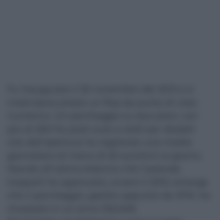
Fu inaugurato il 30 novembre del 2013 e si
rivelò bene presto un flop da punto di vista
numerico. Un parcheggio su due piani, con
più di 200 fra posti auto e stalli per disabili
che dall’apertura ha registrato una media
giornaliera di meno di 20 scontrini al giorno.
Stando all’ultimo bilancio che l’azienda
trasporti ha approvato, ovvero il 2015, emerge
che il parcheggio, gestito appunto da ATM, ha
incassato in un anno 516,00€.