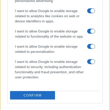
personalized advertising.
Editrice Tempo Stretto S.r.l.
I want to allow Google to enable storage
related to analytics like cookies on web or
Salita Villa Contino 15 - 98124 - Messina
device identifiers in apps.
Marco Olivieri
direttore responsabile
I want to allow Google to enable storage
Privacy Policy
related to functionality of the website or app.
Termini e Condizioni
I want to allow Google to enable storage
Contatti e info
related to personalization.
info@tempostretto.it
I want to allow Google to enable storage
Telefono 090.9412305
related to security, including authentication
functionality and fraud prevention, and other
Fax 090.2509937 P.IVA 02916600832
user protection.
n° reg. tribunale 04/2007 del 05/06/2007
Preferenze Privacy
CONFIRM
Questo sito è associato alla