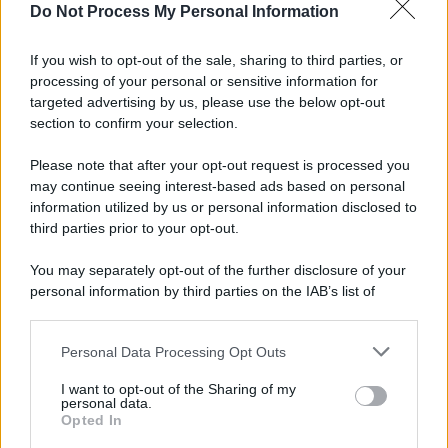
Do Not Process My Personal Information
Altre dalla home
If you wish to opt-out of the sale, sharing to third parties, or
processing of your personal or sensitive information for
targeted advertising by us, please use the below opt-out
section to confirm your selection.
Please note that after your opt-out request is processed you
*
may continue seeing interest-based ads based on personal
information utilized by us or personal information disclosed to
*
third parties prior to your opt-out.
Idrogeno verde, viaggio nell’hub sperimentale del
Cnr a Capo D’Orlando VIDEO
You may separately opt-out of the further disclosure of your
personal information by third parties on the IAB’s list of
downstream participants.
Personal Data Processing Opt Outs
This information may also be disclosed by us to third parties
on the IAB’s List of Downstream Participants that may further
I want to opt-out of the Sharing of my
disclose it to other third parties.
personal data.
Opted In
Please note that this website/app uses one or more Google