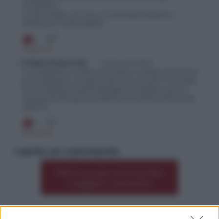
infrazione.
In alre realtà, ciò che ci si può permettere a
Messina è impensabile.
0
0
Rispondi
indignatospeciale
7 Marzo 2017 08:12
In compenso è stato eliminato il campo da tennis
per realizzare un opera del tutto inutile .In quella
zona l’esigenza del posteggio si registra solo in
occasione del giorno della commemorazione dei
defunti .
0
0
Rispondi
Lascia un commento
Premi qui per commentare
*
o leggere i commenti