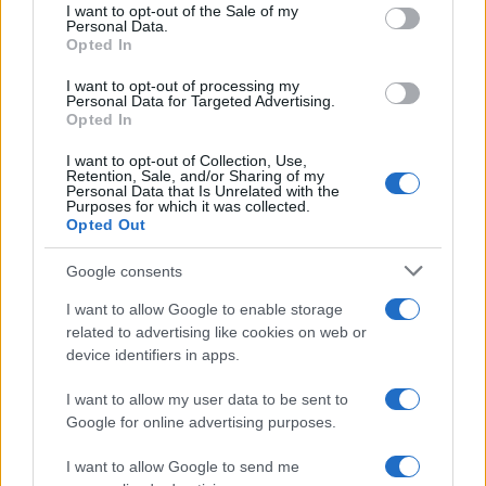
services and may gather and store information including but
I want to opt-out of the Sale of my
Personal Data.
not limited to your visit or usage behaviour. You may click to
Nasce M’ama Club & Restaurant, ritorno alle
Opted In
grant or deny consent to Google and its third-party tags to
origini tra mare e gusto
use your data for below specified purposes in below Google
I want to opt-out of processing my
consent section.
Personal Data for Targeted Advertising.
Opted In
I want to opt-out of Collection, Use,
Retention, Sale, and/or Sharing of my
Personal Data that Is Unrelated with the
Purposes for which it was collected.
Opted Out
Google consents
Operaio milazzese muore a Carrara schiacciato da
I want to allow Google to enable storage
lastre di marmo
related to advertising like cookies on web or
device identifiers in apps.
I want to allow my user data to be sent to
Tempostretto - Quotidiano online delle
Google for online advertising purposes.
Città Metropolitane di Messina e
I want to allow Google to send me
Reggio Calabria