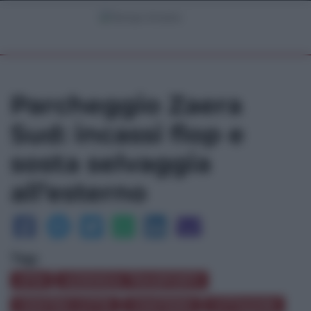
Parcheggio Zaera
Sud: incassi flop e
sosta selvaggia
all’esterno
Tag:
ATM
AZIENDA TRASPORTI
CENTRO CITTÀ
CIMITERO
CITTADINI