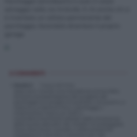
Parcheggio semideserto e auto in sosta
selvaggia nelle vie limitrofe. E c’è anche chi si
è inventato un utilizzo permanente del
parcheggio, facendolo diventare il proprio
garage.
2 COMMENTI
Orazio lr
7 Marzo 2017 07:22
dopo anni, ricordo una mia battuta ironica fatta
durante la presentazione del progetto del
parcheggio al consiglio di quartiere: ma quannu a
mettunu a machina intra u parcheggiu i
missinisi,forsi mancu pi motti a
novembre.Commento dettato dalla conoscenza
delle buone abitudini dei cittadini di posteggiare
l’auto dove fa più comodo, e della pressochè
inesisteza di controllo e sanzione per tale