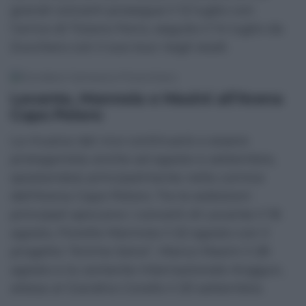
grandi concerti prosegue il 12 luglio con
l’arrivo di Tiziano Ferro, seguito il 14 luglio da
Zucchero con il suo tour negli stadi.
Levante, Mannoia e Masini all’Arena
Capo Peloro
La musica dal vivo continuerà a essere
protagonista anche ad agosto e settembre,
spostandosi principalmente nella cornice
dell’Arena Capo Peloro. Tra le esibizioni
principali spiccano i concerti di Levante il 18
agosto, Fiorella Mannoia il 22 agosto con il
progetto “Anime Salve”, Marco Masini il 28
agosto e la cantante internazionale Anggun,
attesa al Giardino Corallo il 20 settembre.