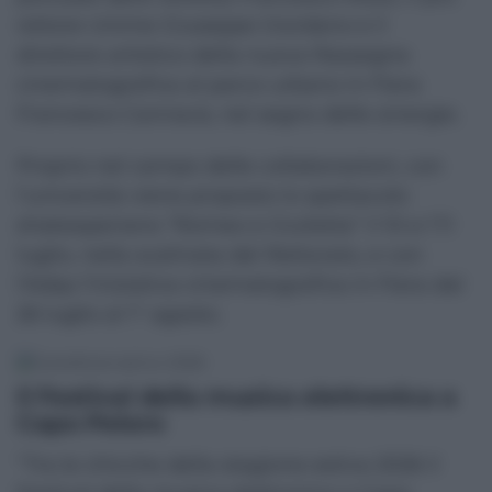
rettore Unime Giuseppe Giordano e il
direttore artistico della nuova Rassegna
cinematografica al parco urbano in Fiera
Francesco Cannavà, nel segno delle sinergie.
Proprio nel campo delle collaborazioni, con
l’università viene proposto lo spettacolo
shakesperiano “Romeo e Giulietta” il 10 e l’11
luglio, nella scalinata del Rettorato, e con
l’Adsp l’iniziativa cinematografica in Fiera dal
26 luglio al 1° agosto.
Il Festival della musica elettronica a
Capo Peloro
“Tra le chicche della stagione estiva 2026 il