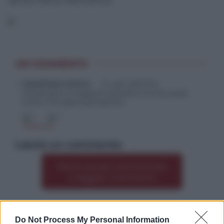
Santa Maria Alemanna.
UN COMMENTO
messinese stanco
8 Luglio 2026 16:05
Presentano la stagione quando è ormai quasi
finita. Che approssimazione…
2
0
Rispondi
Lascia un commento
Premi qui per commentare
*
o leggere i commenti
Do Not Process My Personal Information