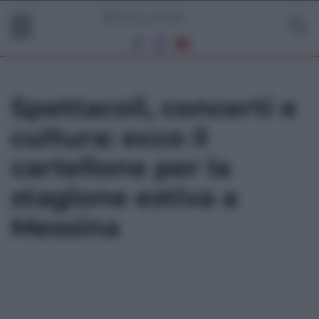
Spettacoli, concerti e
cultura: ecco il
cartellone per la
stagione estiva a
Messina