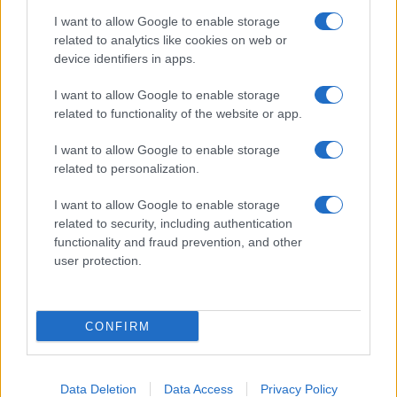
Editrice Tempo Stretto S.r.l.
I want to allow Google to enable storage
related to analytics like cookies on web or
Salita Villa Contino 15 - 98124 - Messina
device identifiers in apps.
Marco Olivieri
direttore responsabile
I want to allow Google to enable storage
Privacy Policy
related to functionality of the website or app.
Termini e Condizioni
I want to allow Google to enable storage
Contatti e info
related to personalization.
info@tempostretto.it
I want to allow Google to enable storage
Telefono 090.9412305
related to security, including authentication
functionality and fraud prevention, and other
Fax 090.2509937 P.IVA 02916600832
user protection.
n° reg. tribunale 04/2007 del 05/06/2007
Preferenze Privacy
CONFIRM
Questo sito è associato alla
Data Deletion
Data Access
Privacy Policy