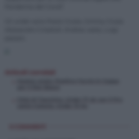
Pandemia del Covid”.
Gli under sono Paolo Cicala, Gimmy Cicala
Alessandro Crisafulli, Andrea vasta, Luigi
passari,
Articoli correlati
Hockey prato. Positivo l’avvio in Coppa
per il Don Bosco
Città di Taormina, Under 17 ok con il Pro
calcio Catania. Under 15 Ko
0 COMMENTI