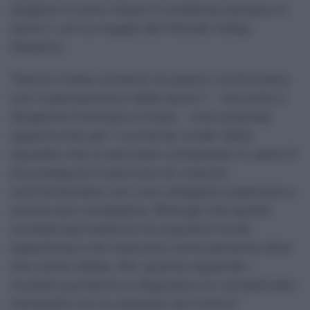
stagioni si sono messi in evidenza sempre in
serie C con la maglia del Mondo Volley
Messina.
“Siamo molto contenti di poterci confrontare
con il palcoscenico della serie C – racconta il
dirigente Francesco Cicala -. Una preziosa
opportunità per i numerosi under della
squadra che si sono ben comportati in serie D
di proseguire il percorso di crescita
confrontandosi con una categoria superiore e
ancora più complessa. Ritengo che questi
contesti permettono di acquisire tanta
esperienza e di maturare come persona oltre
che come atleta. Per quanto riguarda i
risultati puntiamo a disputare un campionato
tranquillo con la salvezza nel mirino”.