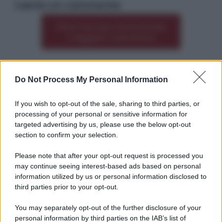
Lascia un commento
Premi qui per commentare
*
o leggere i commenti
Do Not Process My Personal Information
Altre dalla home
If you wish to opt-out of the sale, sharing to third parties, or
processing of your personal or sensitive information for
targeted advertising by us, please use the below opt-out
section to confirm your selection.
Please note that after your opt-out request is processed you
*
may continue seeing interest-based ads based on personal
information utilized by us or personal information disclosed to
*
third parties prior to your opt-out.
Idrogeno verde, viaggio nell’hub sperimentale del
Cnr a Capo D’Orlando VIDEO
You may separately opt-out of the further disclosure of your
personal information by third parties on the IAB’s list of