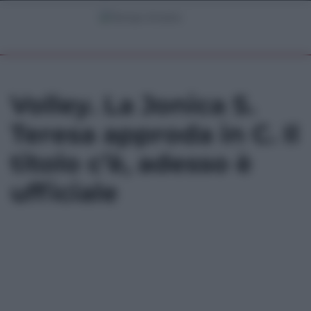
Volley. La Jonica S.
Teresa approda in C. Il
titolo c’è, adesso è
ufficiale