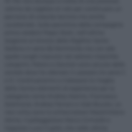
19. Per loro dunque si tratta di una preziosa
vetrina da cogliere al volo per continuare un
percorso di crescita tecnica ma anche
caratteriale. Sulla panchina della compagine
jonica siederà Pippo Staiti, nell’ultima
stagione al timone della Nigithor Santo
Stefano in serie B2 femminile ma con alle
spalle lunghi trascorsi nel settore maschile:
Letojanni, Peloro e Zanclon sono alcune delle
società dove ha allenato in passato tra serie C
e D. Continueranno a indossare la maglia
della Jonica elementi di esperienza per la
categoria come Andrea Alaimo, Francesco
Salomone, Andrea Ferraro e Josè Bucalo. Le
new entry sono lo schiacciatore Massimiliano
Attinà, il palleggiatore Marco Grimaldi e
l’opposto Luca Cupitò, che nelle ultime