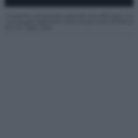
Il massimo campionato regionale sarà affrontato con
una squadra dalla forte impronta giovanile affidata al
tecnico Pippo Staiti