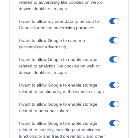
Blu a Messina VIDEO
related to advertising like cookies on web or
device identifiers in apps.
I want to allow my user data to be sent to
Tempostretto - Quotidiano online delle
Google for online advertising purposes.
Città Metropolitane di Messina e
I want to allow Google to send me
Reggio Calabria
personalized advertising.
Editrice Tempo Stretto S.r.l.
I want to allow Google to enable storage
related to analytics like cookies on web or
Salita Villa Contino 15 - 98124 - Messina
device identifiers in apps.
Marco Olivieri
direttore responsabile
I want to allow Google to enable storage
Privacy Policy
related to functionality of the website or app.
Termini e Condizioni
I want to allow Google to enable storage
Contatti e info
related to personalization.
info@tempostretto.it
I want to allow Google to enable storage
Telefono 090.9412305
related to security, including authentication
functionality and fraud prevention, and other
Fax 090.2509937 P.IVA 02916600832