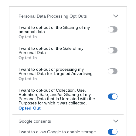
downstream participants.
Personal Data Processing Opt Outs
This information may also be disclosed by us to third parties
on the IAB’s List of Downstream Participants that may further
I want to opt-out of the Sharing of my
disclose it to other third parties.
personal data.
Opted In
Please note that this website/app uses one or more Google
services and may gather and store information including but
I want to opt-out of the Sale of my
Personal Data.
not limited to your visit or usage behaviour. You may click to
Nasce M’ama Club & Restaurant, ritorno alle
Opted In
grant or deny consent to Google and its third-party tags to
origini tra mare e gusto
use your data for below specified purposes in below Google
I want to opt-out of processing my
consent section.
Personal Data for Targeted Advertising.
Opted In
I want to opt-out of Collection, Use,
Retention, Sale, and/or Sharing of my
Personal Data that Is Unrelated with the
Purposes for which it was collected.
Opted Out
Google consents
Maria Grazia Cucinotta testimonial della Bandiera
I want to allow Google to enable storage