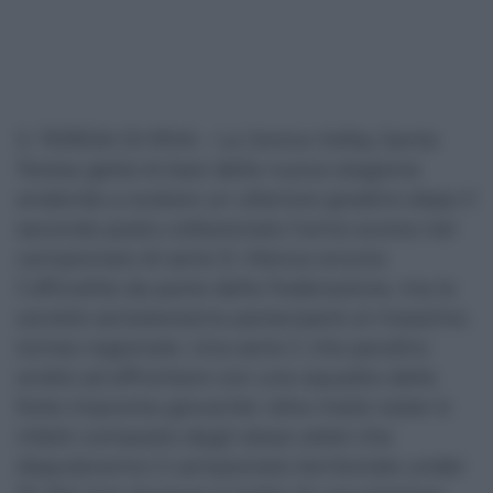
S. TERESA DI RIVA – La Jonica Volley Santa
Teresa getta le basi della nuova stagione
andando a scalare un ulteriore gradino dopo il
secondo posto collezionato l’anno scorso nel
campionato di serie D. Manca ancora
l’ufficialità da parte della Federazione, ma la
società santateresina parteciperà al massimo
torneo regionale. Una serie C che peraltro
andrà ad affrontare con una squadra dalla
forte impronta giovanile: oltre metà roster è
infatti composto dagli stessi atleti che
disputeranno il campionato territoriale under