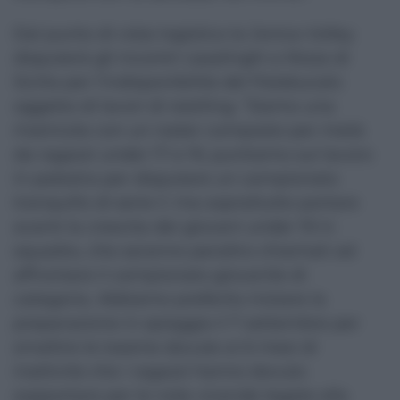
Dal punto di vista logistico la Jonica Volley
disputerà gli incontri casalinghi a Nizza di
Sicilia per l’indisponibilità del Palabucalo
oggetto di lavori di restiling. “Siamo una
matricola con un roster composto per metà
da ragazzi under 17 e 19, puntiamo sul lavoro
in palestra per disputare un campionato
tranquillo di serie C ma soprattutto portare
avanti la crescita dei giovani under 19 in
squadra, che saranno peraltro chiamati ad
affrontare il campionato giovanile di
categoria. Abbiamo preferito iniziare la
preparazione in spiaggia il 7 settembre per
smaltire le tossine dovute ai 6 mesi di
inattività che i ragazzi hanno dovuto
sopportare per le note vicende legate alla