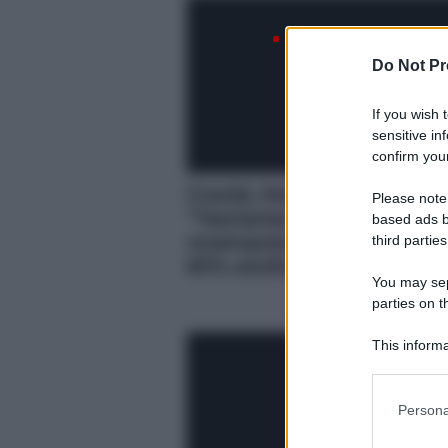
Do Not Pr
If you wish 
sensitive in
confirm your
Covid, Musumeci:
Please note
“Variante sudafricana a
based ads b
momento non preoccu
third parties
81% siciliani immunizza
You may sepa
parties on t
This informa
Participants
Please note
Persona
information 
deny consent