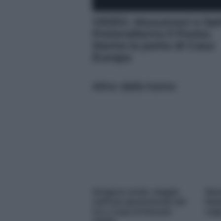
VIDEO. Musumeci e Spir
Pretendiamo il Ponte.
Siamo la porta di Casa
Europa
Altre dalla home
Idrogeno verde, viaggio
Nas
nell’hub sperimentale del
Rest
Cnr a Capo D’Orlando
orig