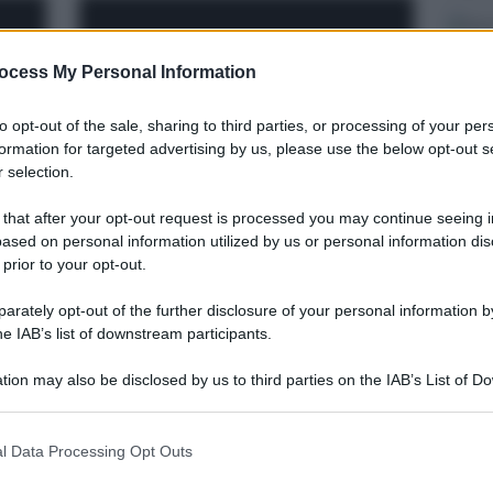
ocess My Personal Information
to opt-out of the sale, sharing to third parties, or processing of your per
formation for targeted advertising by us, please use the below opt-out s
 selection.
Messina. De Luca attacca
 that after your opt-out request is processed you may continue seeing i
l
Musumeci sul green pass:
ased on personal information utilized by us or personal information dis
pa,
“Durerà 48 ore”
 prior to your opt-out.
ti”
rately opt-out of the further disclosure of your personal information by
he IAB’s list of downstream participants.
tion may also be disclosed by us to third parties on the IAB’s List of 
 that may further disclose it to other third parties.
 that this website/app uses one or more Google services and may gath
l Data Processing Opt Outs
including but not limited to your visit or usage behaviour. You may click 
 to Google and its third-party tags to use your data for below specifi