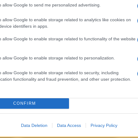
to
del territorio. Forza Italia
to allow Google to send me personalized advertising.
n
determinante”. E su
Musumeci….
o allow Google to enable storage related to analytics like cookies on
evice identifiers in apps.
o allow Google to enable storage related to functionality of the website
o allow Google to enable storage related to personalization.
o allow Google to enable storage related to security, including
cation functionality and fraud prevention, and other user protection.
i
Venetico. Al via i lavori al
er
castello, Musumeci: “Verso
CONFIRM
il suo pieno recupero”
Data Deletion
Data Access
Privacy Policy