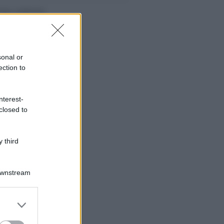
sonal or
ection to
nterest-
closed to
 third
Downstream
er and store
to grant or
ed purposes