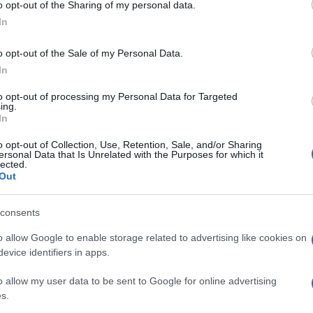
o opt-out of the Sharing of my personal data.
ogle consent section.
In
o opt-out of the Sale of my Personal Data.
Catalfamo: La Lega?
In
Siciliani che lavorano per i
siciliani. Su Musumeci c’è
to opt-out of processing my Personal Data for Targeted
un equivoco
ing.
In
o opt-out of Collection, Use, Retention, Sale, and/or Sharing
ersonal Data that Is Unrelated with the Purposes for which it
lected.
Out
consents
o allow Google to enable storage related to advertising like cookies on
evice identifiers in apps.
o allow my user data to be sent to Google for online advertising
Calderone: “Sono un uomo
s.