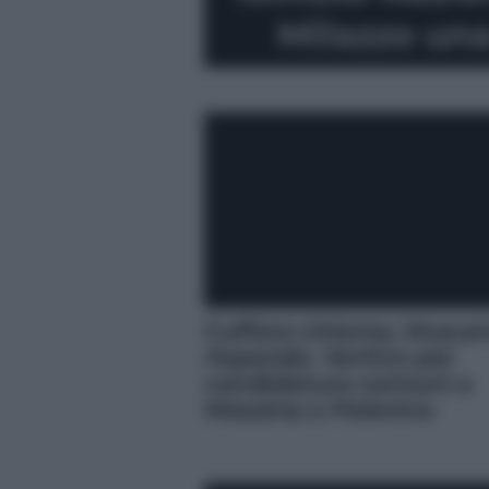
Milazzo un
Cuffaro chiama, Musu
risponde. Vertice per
candidature comuni a
Messina e Palermo