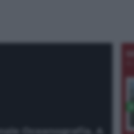
S
AL
onale Oceanografia. A