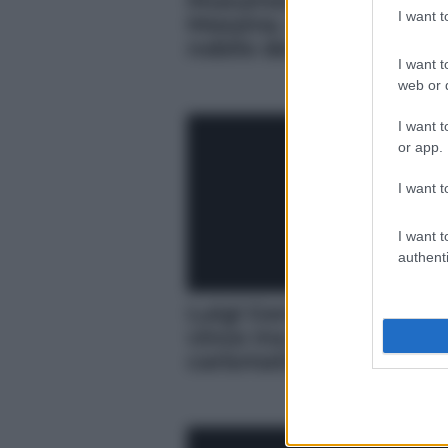
Musumeci ha mortifica
I want 
Messina. Ora sembra u
nobile decaduto
I want t
web or d
I want t
or app.
I want t
I want t
authenti
Luigi Genovese: “Uniti s
vince ma serve un lead
carismatico”