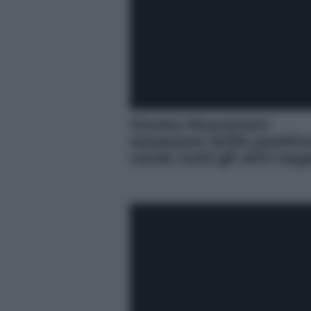
Giunta Musumeci:
assessore Scilla positiv
covid, tutti gli altri neg