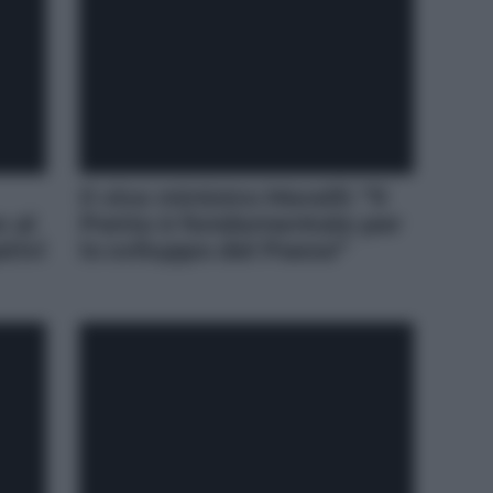
Il vice ministro Morelli: “Il
o al
Ponte è fondamentale per
ativi
lo sviluppo del Paese”