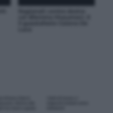
lì:
Regionali: centro destra
col dilemma Musumeci. E
il guastafeste Cateno De
Luca
ce M’ama Club &
I fatti di Ceuta e i
aurant, ritorno alle
migranti trattati come
ini tra mare e gusto
infestanti