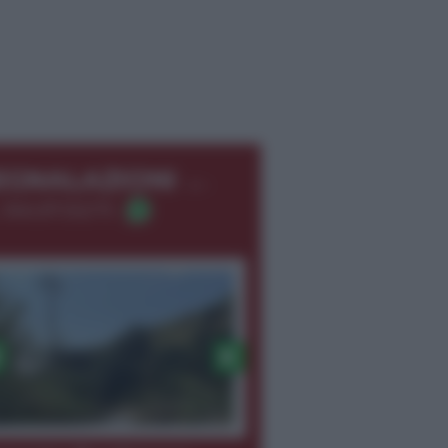
←
EGNALAZIONI
 366.8726275