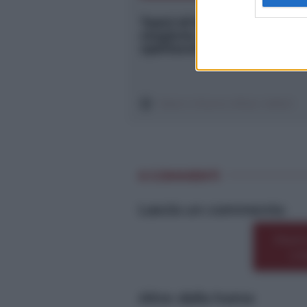
Teatri di Naso. La nuova
stagione dal 23 marzo con 
spettacoli per tutti
Teatro Vittorio Alfieri, NASO
0 COMMENTI
Lascia un commento
Premi
o 
Altre dalla home