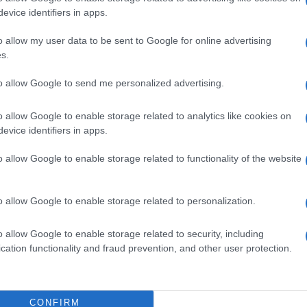
evice identifiers in apps.
3 GENNAIO 2025
o allow my user data to be sent to Google for online advertising
,
s.
Messina in festa, musica a S.
Maria Alemanna e a San
to allow Google to send me personalized advertising.
Michele
o allow Google to enable storage related to analytics like cookies on
PalaCultura, MESSINA
evice identifiers in apps.
o allow Google to enable storage related to functionality of the website
o allow Google to enable storage related to personalization.
o allow Google to enable storage related to security, including
cation functionality and fraud prevention, and other user protection.
11 APRILE 2025
CONFIRM