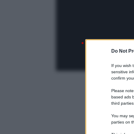
Do Not Pr
If you wish 
sensitive in
confirm your
Please note
based ads b
third parties
You may sepa
parties on t