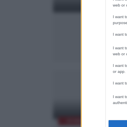
web or d
I want t
Arti visive contemporanee
purpose
"Flags (siamo semi)" di
Guarnera alla Tenuta
I want 
Rasocolmo
I want t
web or d
I want t
or app.
I want t
I want t
authenti
23 MARZO - 8 GIUGNO 2025