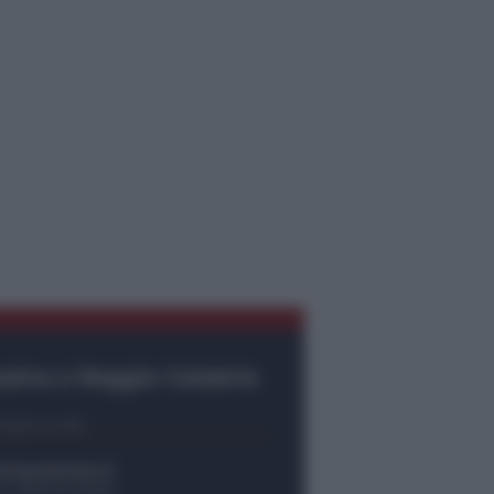
ssina e Reggio Calabria
tatti e info
empostretto.it
no 090.9412305