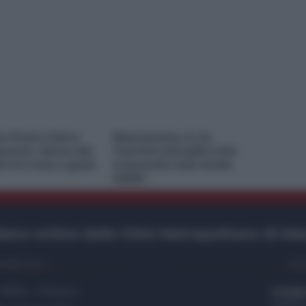
e M’ama Club &
Risanamento, in via
aurant, ritorno alle
Taormina demolite tutte
ini tra mare e gusto
le baracche sulla strada
VIDEO
ano online delle Città Metropolitane di Me
etto S.r.l.
Con
- 98124 - Messina
info@t
Telefo