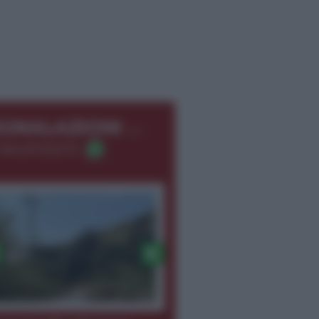
←
EGNALAZIONI
366.8726275