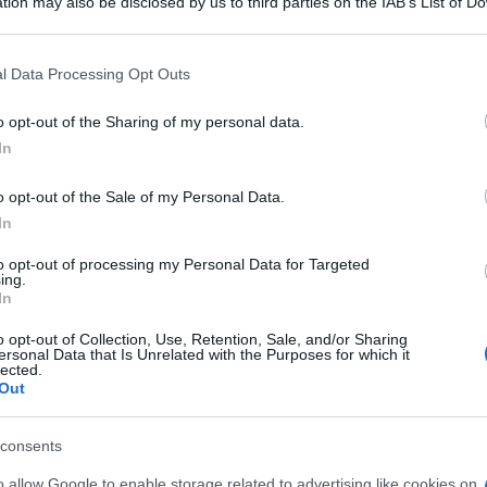
tion may also be disclosed by us to third parties on the IAB’s List of 
 that may further disclose it to other third parties.
 that this website/app uses one or more Google services and may gath
l Data Processing Opt Outs
including but not limited to your visit or usage behaviour. You may click 
lla libreria Colapesce, esibizione del
 to Google and its third-party tags to use your data for below specifi
o opt-out of the Sharing of my personal data.
ogle consent section.
4 Cesare Basile, vincitore nel 2013 della
In
miglior album in dialetto".
o opt-out of the Sale of my Personal Data.
In
to opt-out of processing my Personal Data for Targeted
ing.
In
o opt-out of Collection, Use, Retention, Sale, and/or Sharing
ersonal Data that Is Unrelated with the Purposes for which it
lected.
Out
consents
o allow Google to enable storage related to advertising like cookies on