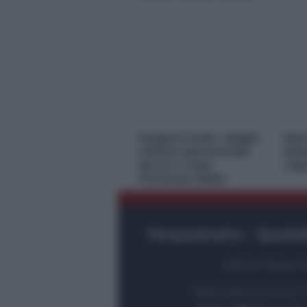
*
*
Idrogeno verde, viaggio
Nasc
nell’hub sperimentale
Rest
del Cnr a Capo
orig
D’Orlando VIDEO
Tempostretto - Quotidi
Editrice Tempo Str
Salita Villa Contino 15 