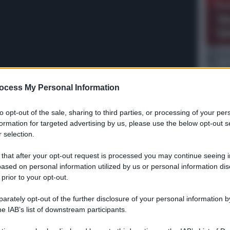
To
“s
Se
Ur
p
m
pe
a
VEN
ocess My Personal Information
Ve
Dome
to opt-out of the sale, sharing to third parties, or processing of your per
Scia
formation for targeted advertising by us, please use the below opt-out s
con 
 selection.
Ve
 that after your opt-out request is processed you may continue seeing i
Piat
ased on personal information utilized by us or personal information dis
la U
temp
 prior to your opt-out.
Ve
rately opt-out of the further disclosure of your personal information by
he IAB’s list of downstream participants.
“A M
cond