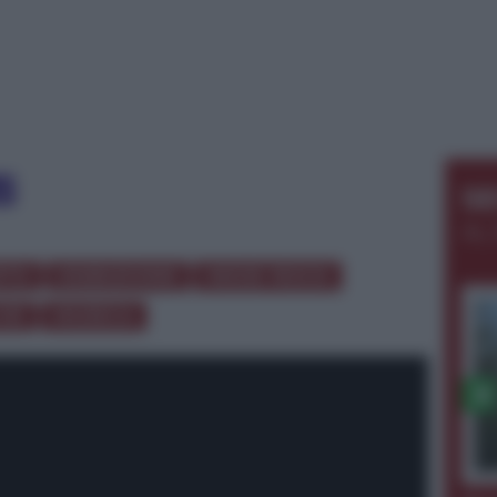
S
AL 
RTO
ESIBIZIONE
INDIE ROCK
IVE
MUSICA