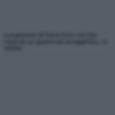
Lungomare di Torre Faro: ciò che
resta di un guard-rail arrugginito… IL
VIDEO