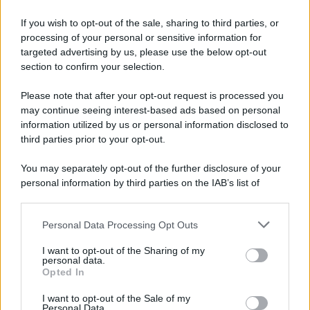
If you wish to opt-out of the sale, sharing to third parties, or
processing of your personal or sensitive information for
targeted advertising by us, please use the below opt-out
section to confirm your selection.
Idrogeno verde, viaggio nell’hub sperimentale del Cnr
Please note that after your opt-out request is processed you
a Capo D’Orlando VIDEO
may continue seeing interest-based ads based on personal
information utilized by us or personal information disclosed to
third parties prior to your opt-out.
You may separately opt-out of the further disclosure of your
personal information by third parties on the IAB’s list of
downstream participants.
Personal Data Processing Opt Outs
This information may also be disclosed by us to third parties
on the IAB’s List of Downstream Participants that may further
I want to opt-out of the Sharing of my
disclose it to other third parties.
personal data.
Nasce M’ama Club & Restaurant, ritorno alle origini tra
Opted In
mare e gusto
Please note that this website/app uses one or more Google
services and may gather and store information including but
I want to opt-out of the Sale of my
Personal Data.
not limited to your visit or usage behaviour. You may click to