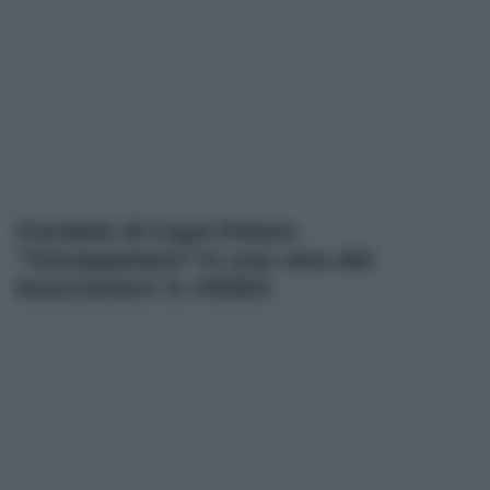
Fondale di Capo Peloro
“intrappolato” in una rete dei
bracconieri. IL VIDEO