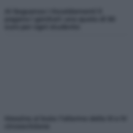
Al Seguenza i riscaldamenti li
pagano i genitori: una quota di 50
euro per ogni studente
Messina al buio: l’allarme della III e IV
circoscrizione