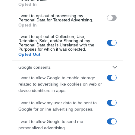
Opted In
grant or deny consent to Google and its third-party tags to
use your data for below specified purposes in below Google
I want to opt-out of processing my
consent section.
Personal Data for Targeted Advertising.
Opted In
I want to opt-out of Collection, Use,
Retention, Sale, and/or Sharing of my
Personal Data that Is Unrelated with the
Purposes for which it was collected.
Caso BlueSky, il Comitato “Vivere la Litoranea”: “Il
Opted Out
rispetto delle regole tutela tutti”
Google consents
« Precedente
1
2
3
4
5
I want to allow Google to enable storage
Successivo »
related to advertising like cookies on web or
device identifiers in apps.
I want to allow my user data to be sent to
Tempostretto - Quotidiano online delle
Google for online advertising purposes.
Città Metropolitane di Messina e
I want to allow Google to send me
Reggio Calabria
personalized advertising.