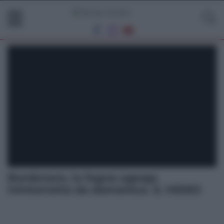
Bordonaro, la fogna sgorga
ininterrotta da domenica. IL VIDEO