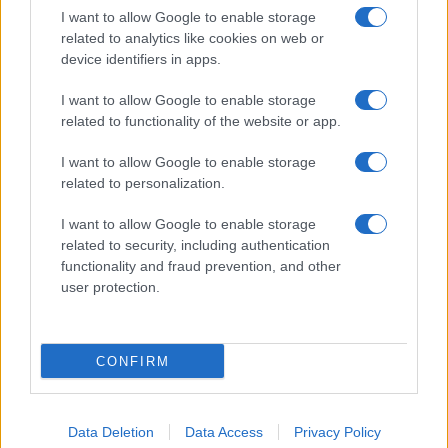
Editrice Tempo Stretto S.r.l.
I want to allow Google to enable storage
related to analytics like cookies on web or
Salita Villa Contino 15 - 98124 - Messina
device identifiers in apps.
Marco Olivieri
direttore responsabile
I want to allow Google to enable storage
Privacy Policy
related to functionality of the website or app.
Termini e Condizioni
I want to allow Google to enable storage
Contatti e info
related to personalization.
info@tempostretto.it
I want to allow Google to enable storage
Telefono 090.9412305
related to security, including authentication
functionality and fraud prevention, and other
Fax 090.2509937 P.IVA 02916600832
user protection.
n° reg. tribunale 04/2007 del 05/06/2007
Preferenze Privacy
CONFIRM
Questo sito è associato alla
Data Deletion
Data Access
Privacy Policy