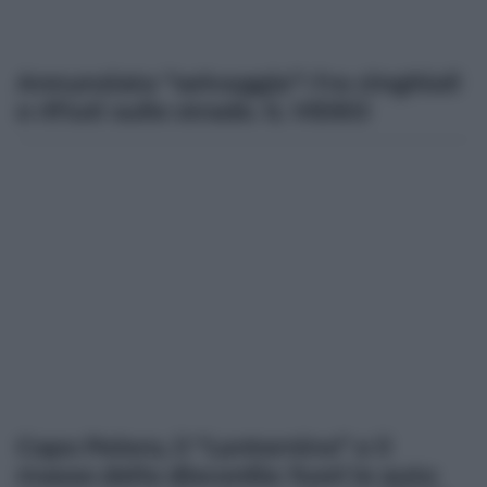
Annunziata “selvaggia”: fra cinghiali
e rifiuti sulle strade. IL VIDEO
Capo Peloro, il “Lanternino” e il
masso della discordia: fuori le auto