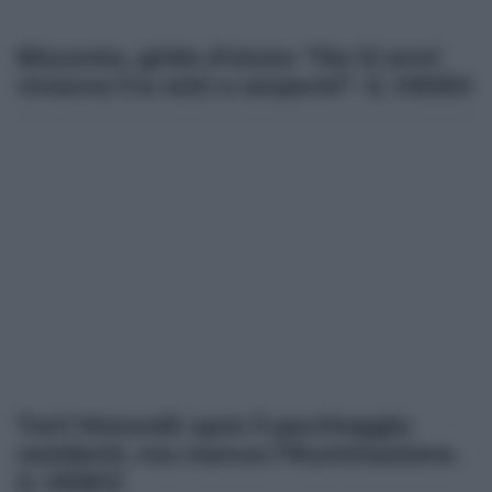
Bisconte, grido d’aiuto: “Da 12 anni
viviamo fra ratti e serpenti”. IL VIDEO
Torri Morandi: apre il parcheggio
residenti, ma manca l’illuminazione.
IL VIDEO