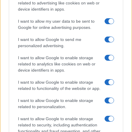
Monte Scuderi
related to advertising like cookies on web or
device identifiers in apps.
I want to allow my user data to be sent to
Tempostretto - Quotidiano online delle
Google for online advertising purposes.
Città Metropolitane di Messina e
I want to allow Google to send me
Reggio Calabria
personalized advertising.
Editrice Tempo Stretto S.r.l.
I want to allow Google to enable storage
related to analytics like cookies on web or
Salita Villa Contino 15 - 98124 - Messina
device identifiers in apps.
Marco Olivieri
direttore responsabile
I want to allow Google to enable storage
Privacy Policy
related to functionality of the website or app.
Termini e Condizioni
I want to allow Google to enable storage
Contatti e info
related to personalization.
info@tempostretto.it
I want to allow Google to enable storage
Telefono 090.9412305
related to security, including authentication
functionality and fraud prevention, and other