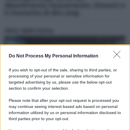
dipartimento risanamento. Gioveni: è
il momento di dire stop
Altre dalla home
Do Not Process My Personal Information
If you wish to opt-out of the sale, sharing to third parties, or
processing of your personal or sensitive information for
targeted advertising by us, please use the below opt-out
section to confirm your selection.
Idrogeno verde, viaggio nell’hub sperimentale del Cnr
a Capo D’Orlando VIDEO
Please note that after your opt-out request is processed you
may continue seeing interest-based ads based on personal
information utilized by us or personal information disclosed to
third parties prior to your opt-out.