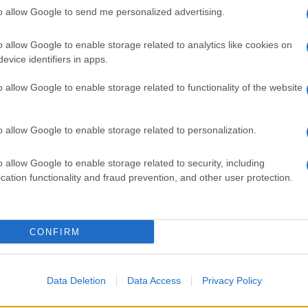
imperdibili
to allow Google to send me personalized advertising.
o allow Google to enable storage related to analytics like cookies on
evice identifiers in apps.
o allow Google to enable storage related to functionality of the website
o allow Google to enable storage related to personalization.
o allow Google to enable storage related to security, including
cation functionality and fraud prevention, and other user protection.
li
Uno degli uccelli più belli
o si
da osservare sui Peloritani:
ia
il rigogolo
CONFIRM
Data Deletion
Data Access
Privacy Policy