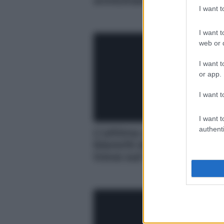
avvicinando
I want 
I want t
web or d
I want t
or app.
I want t
I want t
authenti
L’ultima colonia di squa
bianchi del Mediterrane
trova sul Canale di Sicil