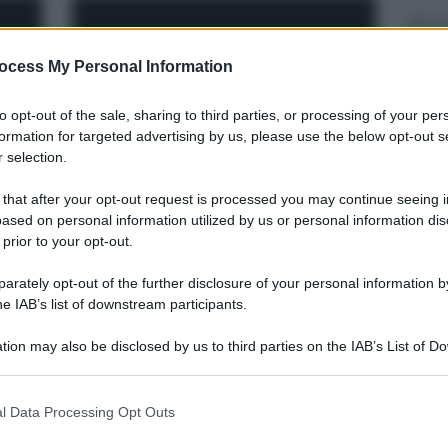
ocess My Personal Information
to opt-out of the sale, sharing to third parties, or processing of your per
formation for targeted advertising by us, please use the below opt-out s
 selection.
La fioritura della
 that after your opt-out request is processed you may continue seeing i
o
camomilla di Messina a
ased on personal information utilized by us or personal information dis
tani
Dinnammare
 prior to your opt-out.
rately opt-out of the further disclosure of your personal information by
he IAB’s list of downstream participants.
tion may also be disclosed by us to third parties on the IAB’s List of 
 that may further disclose it to other third parties.
 that this website/app uses one or more Google services and may gath
l Data Processing Opt Outs
including but not limited to your visit or usage behaviour. You may click 
 to Google and its third-party tags to use your data for below specifi