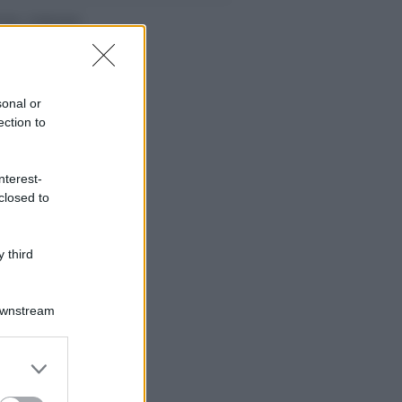
sonal or
ection to
nterest-
closed to
 third
Downstream
er and store
to grant or
ed purposes