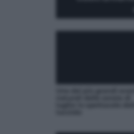
Uno dei più grandi even
naturali delle serate di
luglio: lo spettacolo del
lucciole