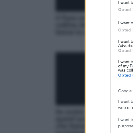
I want t
in below Go
Opted 
Il fiore endemico delle
I want t
colline dietro Messina, 
Opted 
breve la sua fioritura
I want 
Advertis
Opted 
I want t
of my P
was col
Opted 
Google 
I want t
web or d
Se avete visto
quest’uccello, significa
I want t
che Natale si sta
purpose