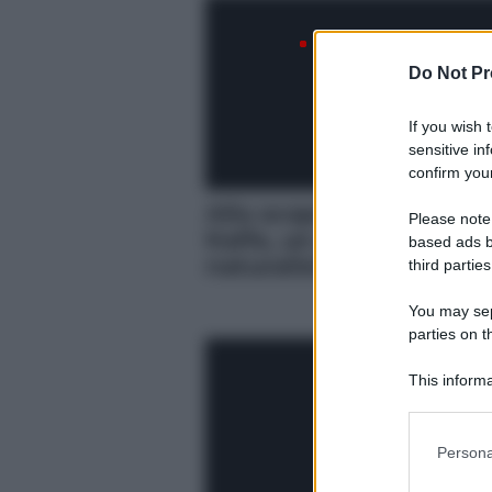
Do Not Pr
If you wish 
sensitive in
confirm your
Alla scoperta di Monte
Please note
Kalfa, un piccolo gioiell
based ads b
naturalistico sui Pelori
third parties
You may sepa
parties on t
This informa
Participants
Please note
Persona
information 
deny consent