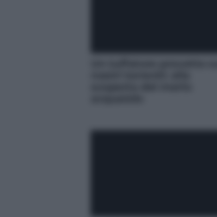
Un tuffatore provetto s
nostri torrenti: alla
scoperta del merlo
acquaiolo