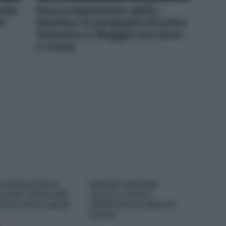
sile
Parco Nazionale dello
ni
Stretto: la proposta d’unire
Messina e Reggio tra terra
e mare
e M’ama Club &
Operaio milazzese
urant, ritorno alle
muore a Carrara
ini tra mare e gusto
schiacciato da lastre di
marmo