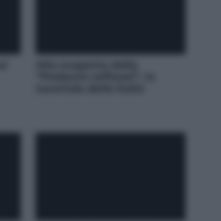
ui
Alla scoperta della
“Podarcis raffonei”, la
lucertola delle Eolie