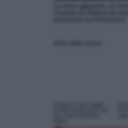
La felce gigante: un fos
vivente di milioni di an
presente sui Peloritani
Altre dalla home
Idrogeno verde, viaggio
Nasc
nell’hub sperimentale del
Resta
Cnr a Capo D’Orlando
orig
VIDEO