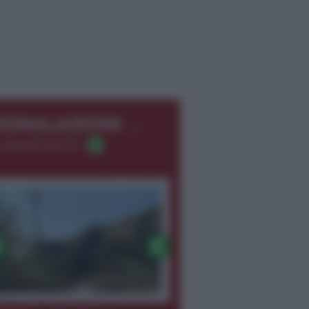
←
EGNALAZIONI
 366.8726275