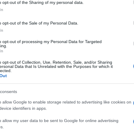
o opt-out of the Sharing of my personal data.
ogle consent section.
In
La straordinaria ricchezza
o opt-out of the Sale of my Personal Data.
a
di biodiversità dei
In
Peloritani
to opt-out of processing my Personal Data for Targeted
ing.
In
o opt-out of Collection, Use, Retention, Sale, and/or Sharing
ersonal Data that Is Unrelated with the Purposes for which it
lected.
Out
consents
o allow Google to enable storage related to advertising like cookies on
evice identifiers in apps.
Lo spettacolo del foliage
autunnale sui monti
o allow my user data to be sent to Google for online advertising
Peloritani, ecco i luoghi
s.