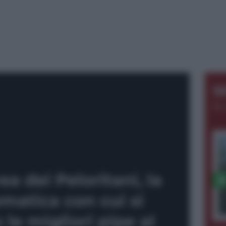
S
AL
ea dei Peloritani, la
matica con cui si
 le migliori pipe al