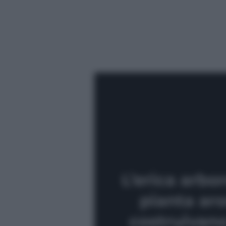
L’erica arbor
pianta aro
costruivano