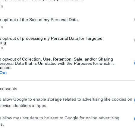
ogle consent section.
In
Messina “ingrata” con
Matilde Siracusano:
o opt-out of the Sale of my Personal Data.
paladina del risanamento
In
ma sconfitta
to opt-out of processing my Personal Data for Targeted
ing.
In
o opt-out of Collection, Use, Retention, Sale, and/or Sharing
ersonal Data that Is Unrelated with the Purposes for which it
lected.
Out
consents
o allow Google to enable storage related to advertising like cookies on
evice identifiers in apps.
Reggio. Elezioni, il
o allow my user data to be sent to Google for online advertising
y e
Centrodestra sfiora il
s.
cappotto: solo Irto (Pd) la