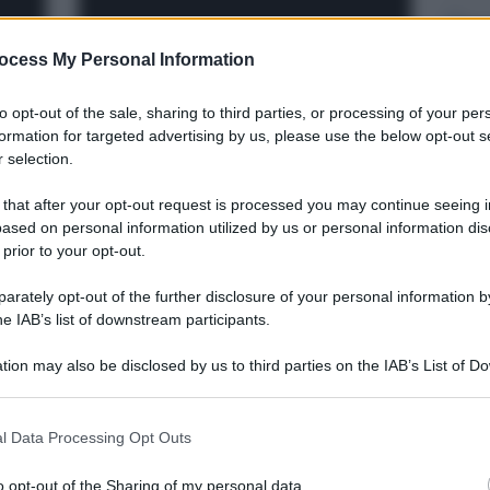
ocess My Personal Information
to opt-out of the sale, sharing to third parties, or processing of your per
formation for targeted advertising by us, please use the below opt-out s
el
Lipari, Forza Italia: “Felici
 selection.
e
della doppia elezione di
 that after your opt-out request is processed you may continue seeing i
Calderone”, sempre più
ased on personal information utilized by us or personal information dis
leader
 prior to your opt-out.
rately opt-out of the further disclosure of your personal information by
he IAB’s list of downstream participants.
tion may also be disclosed by us to third parties on the IAB’s List of 
 that may further disclose it to other third parties.
 that this website/app uses one or more Google services and may gath
l Data Processing Opt Outs
including but not limited to your visit or usage behaviour. You may click 
 to Google and its third-party tags to use your data for below specifi
o opt-out of the Sharing of my personal data.