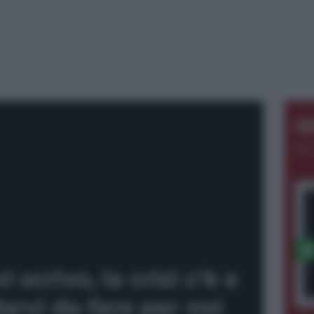
S
AL
vi scrivo, la crisi c’è e
arvi da fare per noi