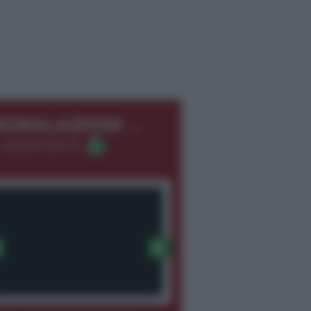
←
EGNALAZIONI
 366.8726275