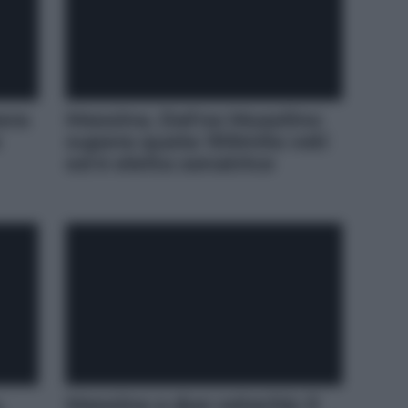
era
Messina. Dafne Musolino
e
supera quota 100mila voti
ed è eletta senatrice
,
Messina a due velocità: il