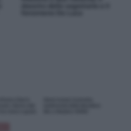
e
deserto delle segreterie e il
fenomeno De Luca
 M’ama Club &
Maria Grazia Cucinotta
ant, ritorno alle
testimonial della Bandiera
i tra mare e gusto
Blu a Messina VIDEO
o »