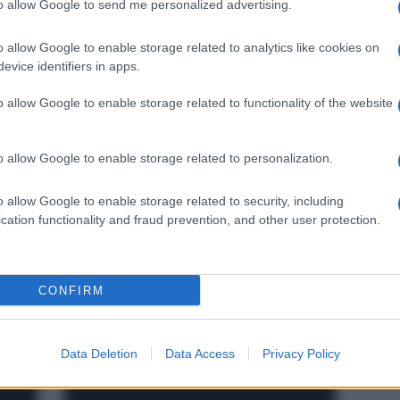
spunta su Barbuto (M5S)
to allow Google to send me personalized advertising.
o allow Google to enable storage related to analytics like cookies on
evice identifiers in apps.
o allow Google to enable storage related to functionality of the website
o allow Google to enable storage related to personalization.
o allow Google to enable storage related to security, including
cation functionality and fraud prevention, and other user protection.
La rivincita M5S, a Messina
O
batte Fratelli d’Italia
VIDEO
CONFIRM
Data Deletion
Data Access
Privacy Policy