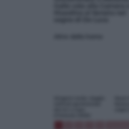
Gallo vola alla Camera 
Musolino al Senato nel
segno di De Luca
Altre dalla home
Idrogeno verde, viaggio
Nasce
nell’hub sperimentale
Restaur
del Cnr a Capo
origin
D’Orlando VIDEO
1
2
3
…
5
Successiv