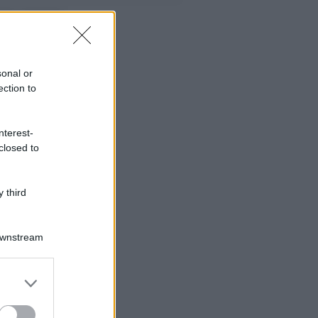
sonal or
ection to
nterest-
closed to
 third
Downstream
er and store
to grant or
ed purposes