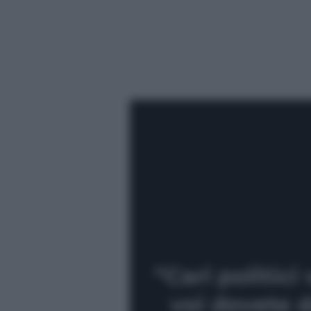
“Cari politici 
voi dovete d