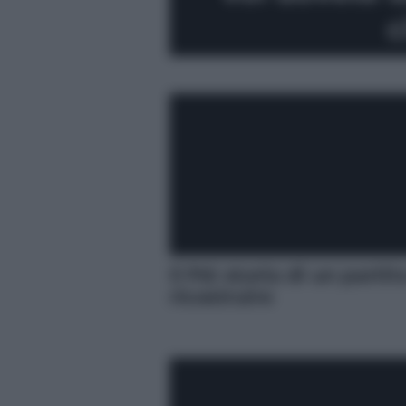
c
Il Pd: storia di un partit
ricostruire