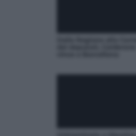
Dalla Regione alla Cam
dei deputati, Calderon
vince a Barcellona
Uninominale a Messina