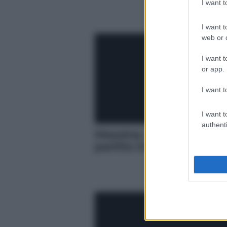
I want 
I want t
web or d
I want t
or app.
I want t
I want t
authenti
Messina. “Il M5S primo
partito in Sicilia” VIDE